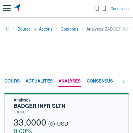
Menu
Connexion
Bourse
Actions
Cotations
Analyses BADGER INFR
COURS
ACTUALITÉS
ANALYSES
CONSENSUS
Analyses
SOCIÉTÉ
BADGER INFR SLTN
HISTORIQUE
OTCBB
33,0000
(c)
ACTIONNAIRES
USD
0,00%