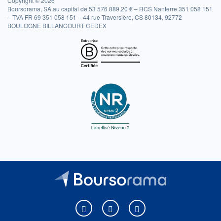
Copyright © 2026
Boursorama, SA au capital de 53 576 889,20 € – RCS Nanterre 351 058 151
– TVA FR 69 351 058 151 – 44 rue Traversière, CS 80134, 92772
BOULOGNE BILLANCOURT CEDEX
Boursorama sur Facebook
Boursorama sur X
Boursorama sur Youtu