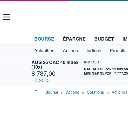
Menu
BOURSE
ÉPARGNE
BUDGET
IM
Actualités
Actions
Indices
Produits
AUG 26 CAC 40 Index
INDICES
(10x)
NASDAQ SEP26
29 839,5
8 737,00
MINI S&P SEP26
7 777,2
+0,30%
Bourse
Actions
Cotations
Actionn