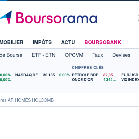
MOBILIER
IMPÔTS
ACTU
BOURSOBANK
 de Bourse
ETF - ETN
OPCVM
Taux
Devises
CHIFFRES-CLÉS
0
0,00%
NASDAQ DEC26
30 135,00
0,00%
PÉTROLE BRENT
82,35
$US
EUR/USD
5
0,00%
ONCE D'OR
4 342,26
$US
VIX INDE
aires AR HOMES HOLCOMB