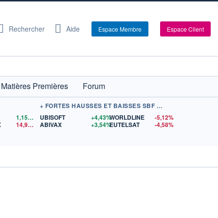
Rechercher
Aide
Espace Membre
Espace Client
Matières Premières
Forum
+ FORTES HAUSSES ET BAISSES SBF 120
1,1559
$US
UBISOFT
+4,43%
WORLDLINE
-5,12%
X
14,90
$US
ABIVAX
+3,54%
EUTELSAT
-4,58%