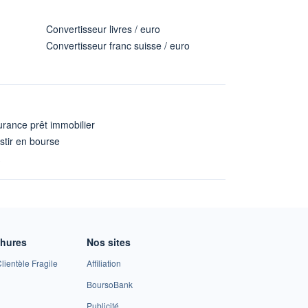
Convertisseur livres / euro
Convertisseur franc suisse / euro
rance prêt immobilier
stir en bourse
A
chures
Nos sites
lientèle Fragile
Affiliation
BoursoBank
Publicité