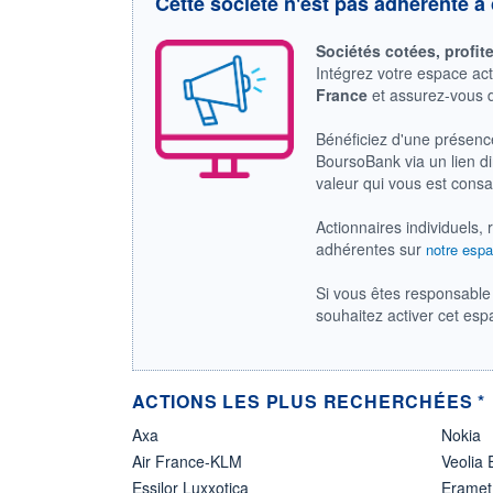
Cette société n'est pas adhérente à 
Sociétés cotées, profit
Intégrez votre espace ac
France
et assurez-vous
Bénéficiez d'une présenc
BoursoBank via un lien dir
valeur qui vous est cons
Actionnaires individuels, 
adhérentes sur
notre espa
Si vous êtes responsable 
souhaitez activer cet es
ACTIONS LES PLUS RECHERCHÉES *
Axa
Nokia
Air France-KLM
Veolia
Essilor Luxxotica
Eramet