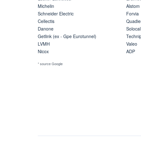
Michelin
Alstom
Schneider Electric
Forvia
Cellectis
Quadie
Danone
Solocal
Getlink (ex - Gpe Eurotunnel)
Techn
LVMH
Valeo
Nicox
ADP
* source Google