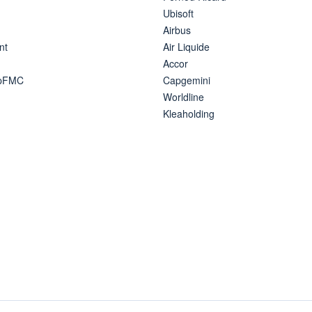
Ubisoft
Airbus
nt
Air Liquide
Accor
ipFMC
Capgemini
Worldline
Kleaholding