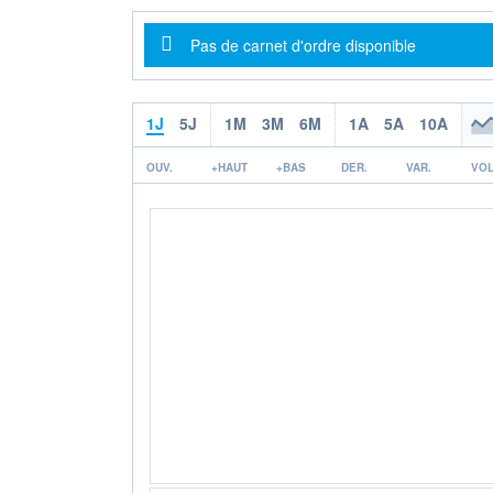
Message d'information
Pas de carnet d'ordre disponible
1J
5J
1M
3M
6M
1A
5A
10A
OUV.
+HAUT
+BAS
DER.
VAR.
VOL