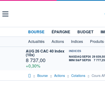
Menu
BOURSE
ÉPARGNE
BUDGET
IM
Actualités
Actions
Indices
Produits
AUG 26 CAC 40 Index
INDICES
(10x)
NASDAQ SEP26
29 839,5
8 737,00
MINI S&P SEP26
7 777,2
+0,30%
Bourse
Actions
Cotations
Cours 