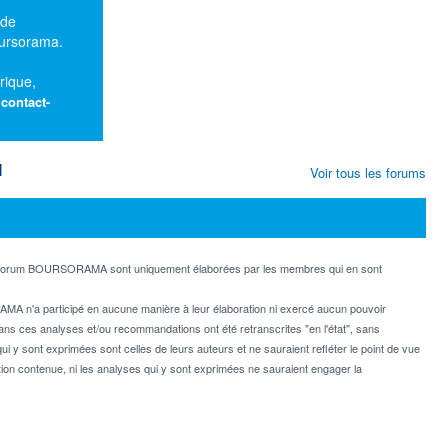
 de
oursorama.
rique,
:
contact-
M
Voir tous les forums
e forum BOURSORAMA sont uniquement élaborées par les membres qui en sont
MA n'a participé en aucune manière à leur élaboration ni exercé aucun pouvoir
dans ces analyses et/ou recommandations ont été retranscrites "en l'état", sans
ui y sont exprimées sont celles de leurs auteurs et ne sauraient refléter le point de vue
on contenue, ni les analyses qui y sont exprimées ne sauraient engager la