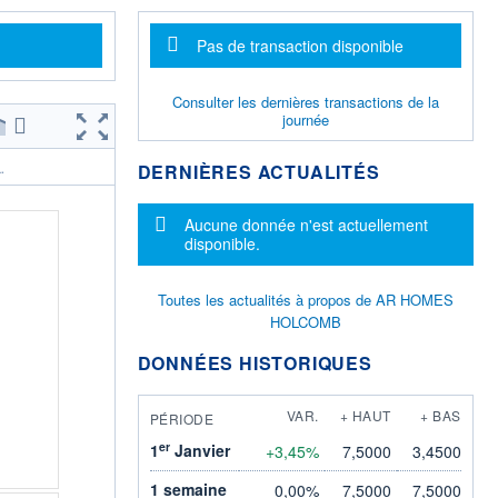
Message d'information
Pas de transaction disponible
Consulter les dernières transactions de la
journée
DERNIÈRES ACTUALITÉS
.
Message d'information
Aucune donnée n'est actuellement
disponible.
Toutes les actualités à propos de AR HOMES
HOLCOMB
DONNÉES HISTORIQUES
VAR.
+ HAUT
+ BAS
PÉRIODE
er
1
Janvier
+3,45%
7,5000
3,4500
1 semaine
0,00%
7,5000
7,5000