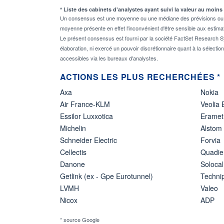
* Liste des cabinets d'analystes ayant suivi la valeur au moins
Un consensus est une moyenne ou une médiane des prévisions ou des
moyenne présente en effet l'inconvénient d'être sensible aux estima
Le présent consensus est fourni par la société FactSet Research Sy
élaboration, ni exercé un pouvoir discrétionnaire quant à la sélectio
accessibles via les bureaux d'analystes.
ACTIONS LES PLUS RECHERCHÉES *
Axa
Nokia
Air France-KLM
Veolia
Essilor Luxxotica
Eramet
Michelin
Alstom
Schneider Electric
Forvia
Cellectis
Quadie
Danone
Solocal
Getlink (ex - Gpe Eurotunnel)
Techn
LVMH
Valeo
Nicox
ADP
* source Google