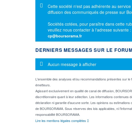
Message d'information
Cette société n'est pas adhérente au service
diffusion des communiqués de presse sur B
Sociétés cotées, pour paraître dans cette rub
veuillez nous contacter à l'adresse suivante 
cp@boursorama.fr
DERNIERS MESSAGES SUR LE FORU
Message d'information
Aucun message à afficher
L'ensemble des analyses et/ou recommandations présentes sur l
émetteurs.
Agissant exclusivement en qualité de canal de diffusion, BOURSORA
discrétionnaire quant à leur sélection. Les informations contenues 
déclaration ni garantie d'aucune sorte. Les opinions ou estimations q
de BOURSORAMA. Sous réserves des lois applicables, ni l'informati
responsabilité BOURSORAMA.
Lire les mentions légales complètes