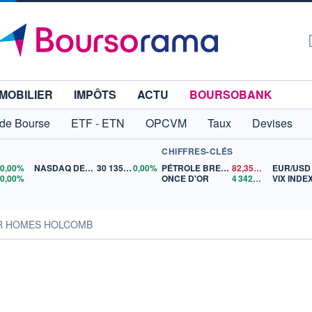
MOBILIER
IMPÔTS
ACTU
BOURSOBANK
 de Bourse
ETF - ETN
OPCVM
Taux
Devises
CHIFFRES-CLÉS
0
0,00%
NASDAQ DEC26
30 135,00
0,00%
PÉTROLE BRENT
82,35
$US
EUR/USD
5
0,00%
ONCE D'OR
4 342,26
$US
VIX INDE
AR HOMES HOLCOMB