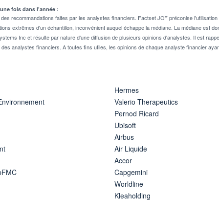
 une fois dans l'année :
 recommandations faites par les analystes financiers. Factset JCF préconise l'utilisation 
tions extrêmes d'un échantillon, inconvénient auquel échappe la médiane. La médiane est donc
stems Inc et résulte par nature d'une diffusion de plusieurs opinions d'analystes. Il est 
n des analystes financiers. A toutes fins utiles, les opinions de chaque analyste financier aya
Hermes
 Environnement
Valerio Therapeutics
Pernod Ricard
Ubisoft
Airbus
nt
Air Liquide
Accor
ipFMC
Capgemini
Worldline
Kleaholding