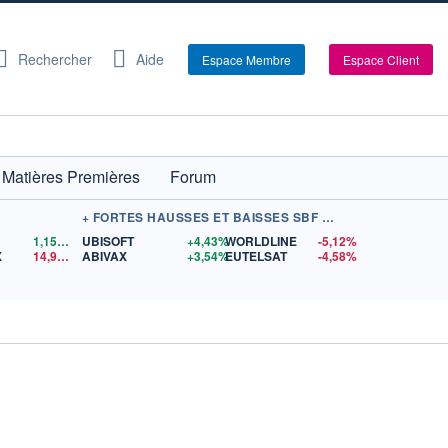
Rechercher
Aide
Espace Membre
Espace Client
Matières Premières
Forum
+ FORTES HAUSSES ET BAISSES SBF 120
1,1559
$US
UBISOFT
+4,43%
WORLDLINE
-5,12%
X
14,90
$US
ABIVAX
+3,54%
EUTELSAT
-4,58%