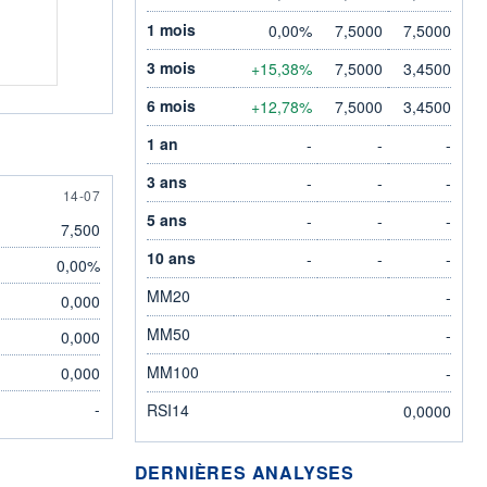
1 mois
0,00%
7,5000
7,5000
3 mois
+15,38%
7,5000
3,4500
6 mois
+12,78%
7,5000
3,4500
1 an
-
-
-
3 ans
-
-
-
14 JULY
14-07
5 ans
-
-
-
7,500
10 ans
-
-
-
0,00%
MM20
-
0,000
MM50
-
0,000
MM100
0,000
-
-
RSI14
0,0000
DERNIÈRES ANALYSES