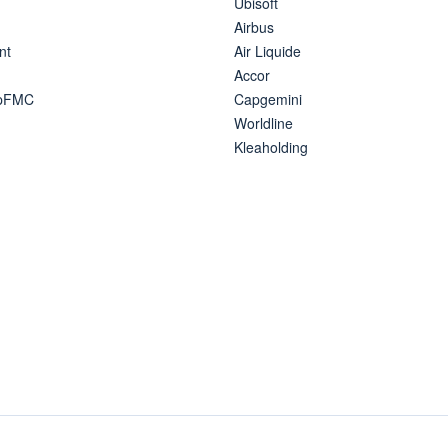
Ubisoft
Airbus
nt
Air Liquide
Accor
ipFMC
Capgemini
Worldline
Kleaholding