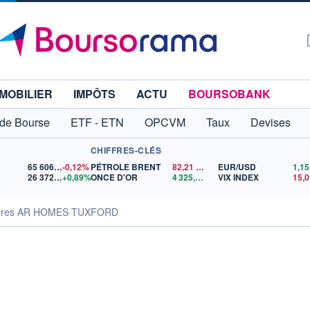
MOBILIER
IMPÔTS
ACTU
BOURSOBANK
 de Bourse
ETF - ETN
OPCVM
Taux
Devises
CHIFFRES-CLÉS
65 606,71
-0,12%
PÉTROLE BRENT
82,21
$US
EUR/USD
26 372,65
+0,89%
ONCE D'OR
4 325,02
$US
VIX INDEX
15,0
aires AR HOMES TUXFORD