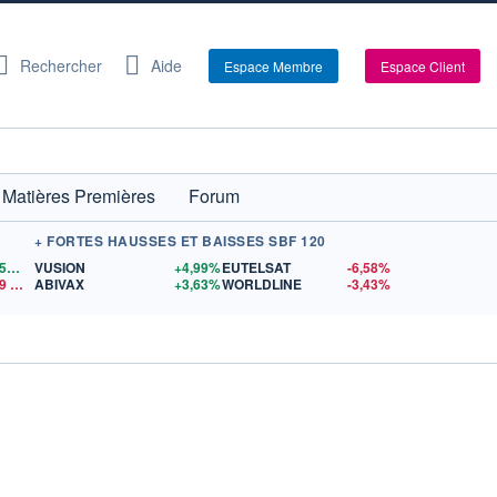
Rechercher
Aide
Espace Membre
Espace Client
Matières Premières
Forum
+ FORTES HAUSSES ET BAISSES SBF 120
1,1557
$US
VUSION
+4,99%
EUTELSAT
-6,58%
9
$US
ABIVAX
+3,63%
WORLDLINE
-3,43%