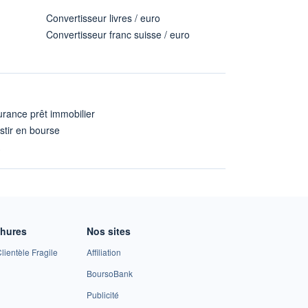
Convertisseur livres / euro
Convertisseur franc suisse / euro
rance prêt immobilier
stir en bourse
A
chures
Nos sites
lientèle Fragile
Affiliation
BoursoBank
Publicité