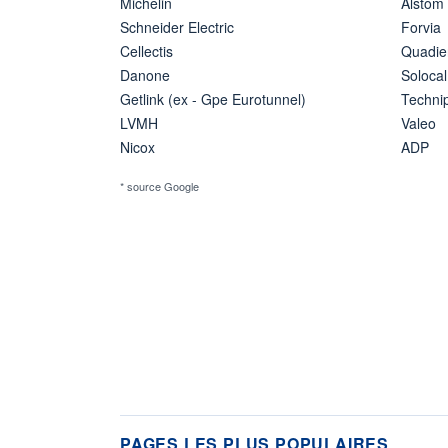
Michelin
Alstom
Schneider Electric
Forvia
Cellectis
Quadie
Danone
Solocal
Getlink (ex - Gpe Eurotunnel)
Techn
LVMH
Valeo
Nicox
ADP
* source Google
PAGES LES PLUS POPULAIRES