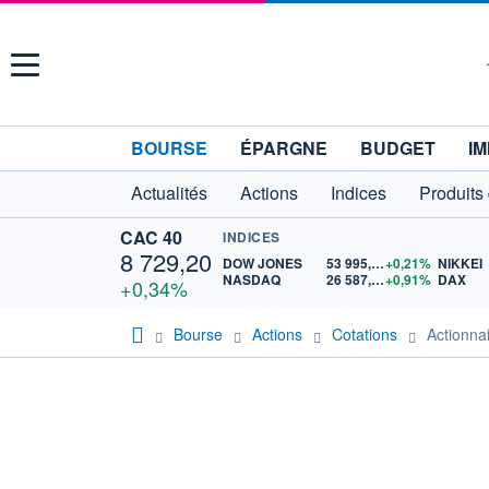
Menu
BOURSE
ÉPARGNE
BUDGET
IM
Actualités
Actions
Indices
Produits
CAC 40
INDICES
8 729,20
DOW JONES
53 995,98
+0,21%
NIKKEI
NASDAQ
26 587,30
+0,91%
DAX
+0,34%
Bourse
Actions
Cotations
Actionn