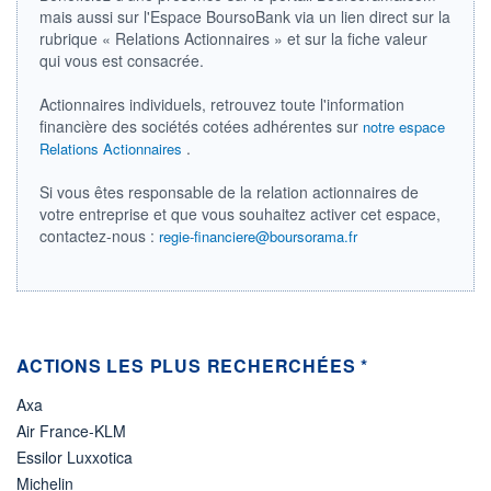
DIVIDENDE
mais aussi sur l'Espace BoursoBank via un lien direct sur la
0,00 CHF
-
rubrique « Relations Actionnaires » et sur la fiche valeur
qui vous est consacrée.
PROCHAIN
DIVIDENDE
-
Actionnaires individuels, retrouvez toute l'information
financière des sociétés cotées adhérentes sur
notre espace
ÉLIGIBILITÉ
Non éligible
.
Relations Actionnaires
Boursobank
Si vous êtes responsable de la relation actionnaires de
votre entreprise et que vous souhaitez activer cet espace,
+ PORTEFEUILLE
+ LISTE
contactez-nous :
regie-financiere@boursorama.fr
ACTIONS LES PLUS RECHERCHÉES *
Axa
Air France-KLM
Essilor Luxxotica
Michelin