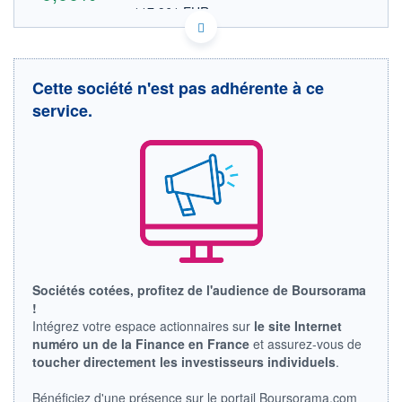
117,961 EUR
VALEUR INDICATIVE
US46625H1005 JPM
DONNÉES TEMPS DIFFÉRÉ
Politique d'exécution
Cette société n'est pas adhérente à ce
Cotation sur les autres places
service.
OUVERTURE
CLÔTURE VEILLE
0,000
110,500
+ HAUT
+ BAS
0,000
0,000
VOLUME
CAPITAL ÉCHANGÉ
0
0,00%
VALORISATION
DERNIER ÉCHANGE
296 086 MCHF
19.06.19 / 16:04:12
LIMITE À LA
LIMITE À LA
Sociétés cotées, profitez de l'audience de Boursorama
BAISSE
HAUSSE
!
102,683
113,253
Intégrez votre espace actionnaires sur
le site Internet
RENDEMENT
PER ESTIMÉ
numéro un de la Finance en France
et assurez-vous de
ESTIMÉ 2026
2026
toucher directement les investisseurs individuels
.
-
-
DERNIER
DATE
Bénéficiez d'une présence sur le portail Boursorama.com
DIVIDENDE
DERNIER