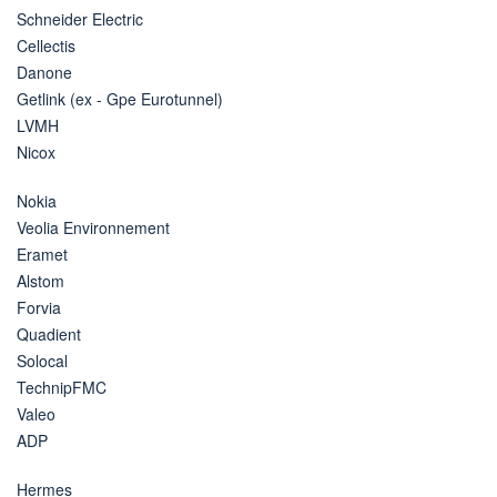
Schneider Electric
Cellectis
Danone
Getlink (ex - Gpe Eurotunnel)
LVMH
Nicox
Nokia
Veolia Environnement
Eramet
Alstom
Forvia
Quadient
Solocal
TechnipFMC
Valeo
ADP
Hermes