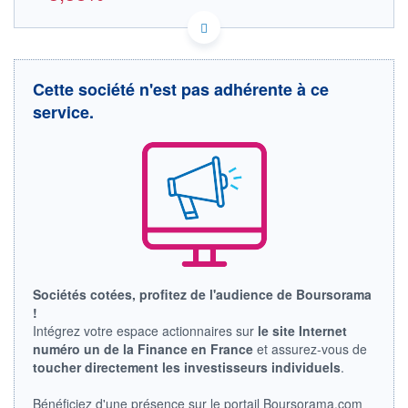
US9576381092 WEA
DONNÉES TEMPS DIFFÉRÉ
Politique d'exécution
Cette société n'est pas adhérente à ce
Cotation sur les autres places
service.
OUVERTURE
CLÔTURE VEILLE
0,0000
74,0000
+ HAUT
+ BAS
0,0000
0,0000
VOLUME
CAPITAL ÉCHANGÉ
0
0,00%
VALORISATION
DERNIER ÉCHANGE
7 801 MEUR
06.08.26 / 17:35:53
LIMITE À LA
LIMITE À LA
BAISSE
HAUSSE
Sociétés cotées, profitez de l'audience de Boursorama
0,0000
0,0000
!
Intégrez votre espace actionnaires sur
le site Internet
RENDEMENT
PER ESTIMÉ
ESTIMÉ 2026
2026
numéro un de la Finance en France
et assurez-vous de
-
-
toucher directement les investisseurs individuels
.
DERNIER
DATE
Bénéficiez d'une présence sur le portail Boursorama.com
DIVIDENDE
DERNIER