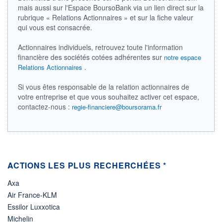
DIVIDENDE
0,00 EUR
mais aussi sur l'Espace BoursoBank via un lien direct sur la
-
rubrique « Relations Actionnaires » et sur la fiche valeur
PROCHAIN
qui vous est consacrée.
DIVIDENDE
-
Actionnaires individuels, retrouvez toute l'information
ÉLIGIBILITÉ
financière des sociétés cotées adhérentes sur
notre espace
Non éligible
.
Relations Actionnaires
Boursobank
Si vous êtes responsable de la relation actionnaires de
+ PORTEFEUILLE
+ LISTE
votre entreprise et que vous souhaitez activer cet espace,
contactez-nous :
regie-financiere@boursorama.fr
ACTIONS LES PLUS RECHERCHÉES *
Axa
Air France-KLM
Essilor Luxxotica
Michelin