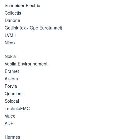
Schneider Electric
Cellectis
Danone
Getlink (ex - Gpe Eurotunnel)
LVMH
Nicox
Nokia
Veolia Environnement
Eramet
Alstom
Forvia
Quadient
Solocal
TechnipFMC
Valeo
ADP
Hermes