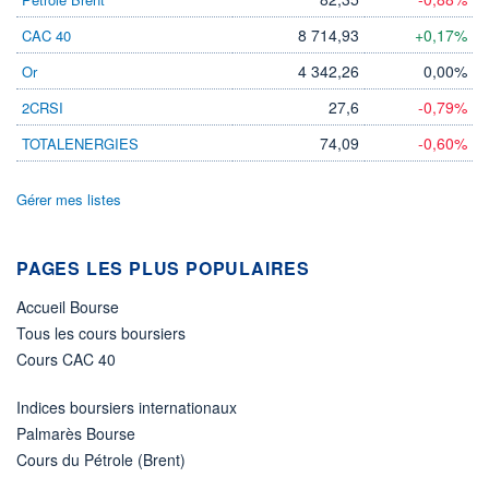
DIVIDENDE
0,00 EUR
-
8 714,93
+0,17%
CAC 40
PROCHAIN
DIVIDENDE
4 342,26
0,00%
Or
-
27,6
-0,79%
2CRSI
ÉLIGIBILITÉ
Non éligible
74,09
-0,60%
TOTALENERGIES
Boursobank
Gérer mes listes
+ PORTEFEUILLE
+ LISTE
PAGES LES PLUS POPULAIRES
Accueil Bourse
Tous les cours boursiers
Cours CAC 40
Indices boursiers internationaux
Palmarès Bourse
Cours du Pétrole (Brent)