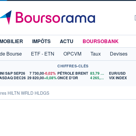
MOBILIER
IMPÔTS
ACTU
BOURSOBANK
 de Bourse
ETF - ETN
OPCVM
Taux
Devises
CHIFFRES-CLÉS
INI S&P SEP26
7 730,00
-0,02%
PÉTROLE BRENT
83,79
$US
EUR/USD
ASDAQ DEC26
29 820,00
+0,08%
ONCE D'OR
4 265,87
$US
VIX INDEX
aires HILTN WRLD HLDGS