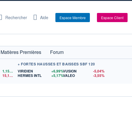
Rechercher
Aide
Espace Membre
Espace Client
Matières Premières
Forum
+ FORTES HAUSSES ET BAISSES SBF 120
1,1524
$US
VIRIDIEN
+6,99%
VUSION
-5,04%
15,15
$US
HERMES INTL
+5,17%
VALEO
-3,55%