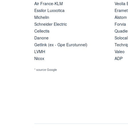
Air France-KLM
Veolia
Essilor Luxxotica
Eramet
Michelin
Alstom
Schneider Electric
Forvia
Cellectis
Quadie
Danone
Solocal
Getlink (ex - Gpe Eurotunnel)
Techn
LVMH
Valeo
Nicox
ADP
* source Google