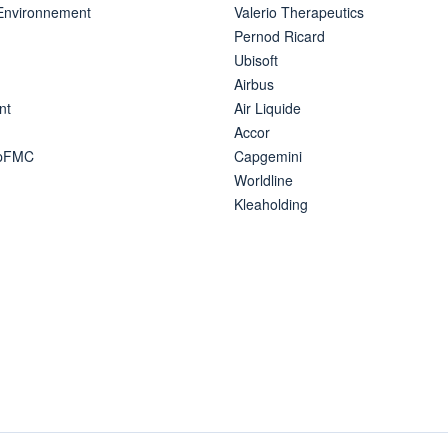
 Environnement
Valerio Therapeutics
Pernod Ricard
Ubisoft
Airbus
nt
Air Liquide
Accor
ipFMC
Capgemini
Worldline
Kleaholding