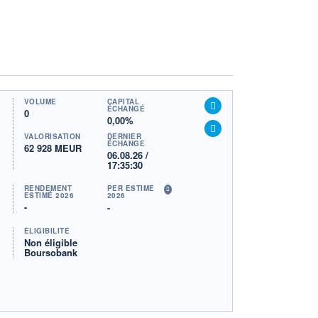
VOLUME
CAPITAL
ÉCHANGÉ
0
0,00%
VALORISATION
DERNIER
ÉCHANGE
62 928 MEUR
06.08.26 /
17:35:30
RENDEMENT
PER ESTIMÉ
ESTIMÉ 2026
2026
-
-
ÉLIGIBILITÉ
Non éligible
Boursobank