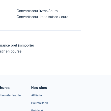
Convertisseur livres / euro
Convertisseur franc suisse / euro
rance prêt immobilier
stir en bourse
A
chures
Nos sites
lientèle Fragile
Affiliation
BoursoBank
Publicité