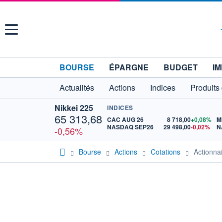
Menu
BOURSE
ÉPARGNE
BUDGET
IM
Actualités
Actions
Indices
Produits
Nikkei 225
INDICES
65 313,68
CAC AUG 26
8 718,00
+0,08%
M
NASDAQ SEP26
29 498,00
-0,02%
N
-0,56%
Bourse
Actions
Cotations
Actionn