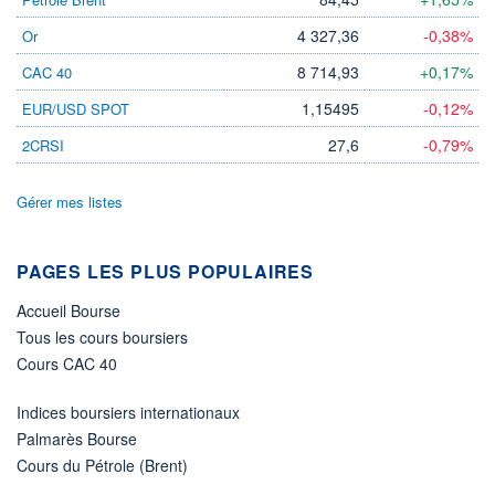
DIVIDENDE
0,00 EUR
-
4 327,36
-0,38%
Or
PROCHAIN
DIVIDENDE
8 714,93
+0,17%
CAC 40
-
1,15495
-0,12%
EUR/USD SPOT
ÉLIGIBILITÉ
Non éligible
27,6
-0,79%
2CRSI
Boursobank
Gérer mes listes
+ PORTEFEUILLE
+ LISTE
PAGES LES PLUS POPULAIRES
Accueil Bourse
Tous les cours boursiers
Cours CAC 40
Indices boursiers internationaux
Palmarès Bourse
Cours du Pétrole (Brent)