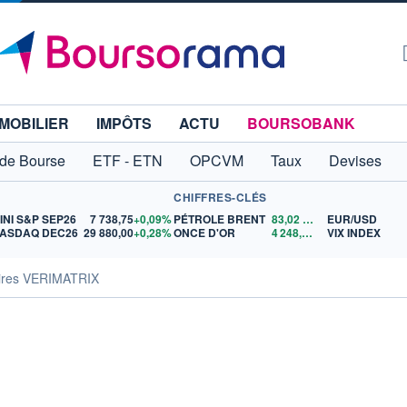
MOBILIER
IMPÔTS
ACTU
BOURSOBANK
 de Bourse
ETF - ETN
OPCVM
Taux
Devises
CHIFFRES-CLÉS
INI S&P SEP26
7 738,75
+0,09%
PÉTROLE BRENT
83,02
$US
EUR/USD
ASDAQ DEC26
29 880,00
+0,28%
ONCE D'OR
4 248,84
$US
VIX INDEX
aires VERIMATRIX