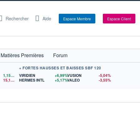
Rechercher
Aide
Espace Membre
Espace Client
Matières Premières
Forum
+ FORTES HAUSSES ET BAISSES SBF 120
1,1524
$US
VIRIDIEN
+6,99%
VUSION
-5,04%
15,15
$US
HERMES INTL
+5,17%
VALEO
-3,55%