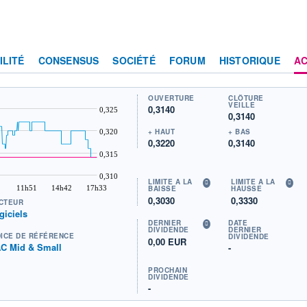
ILITÉ
CONSENSUS
SOCIÉTÉ
FORUM
HISTORIQUE
AC
OUVERTURE
CLÔTURE
VEILLE
0,3140
0,325
0,3140
+ HAUT
+ BAS
0,320
0,3220
0,3140
0,315
0,310
LIMITE À LA
LIMITE À LA
11h51
14h42
17h33
BAISSE
HAUSSE
0,3030
0,3330
CTEUR
giciels
DERNIER
DATE
DIVIDENDE
DERNIER
DICE DE RÉFÉRENCE
DIVIDENDE
0,00 EUR
C Mid & Small
-
PROCHAIN
DIVIDENDE
-