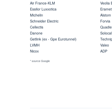
Air France-KLM
Veolia
Essilor Luxxotica
Eramet
Michelin
Alstom
Schneider Electric
Forvia
Cellectis
Quadie
Danone
Solocal
Getlink (ex - Gpe Eurotunnel)
Techn
LVMH
Valeo
Nicox
ADP
* source Google