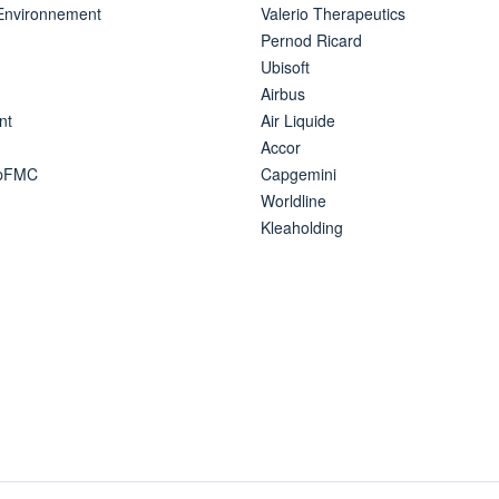
 Environnement
Valerio Therapeutics
Pernod Ricard
Ubisoft
Airbus
nt
Air Liquide
Accor
ipFMC
Capgemini
Worldline
Kleaholding