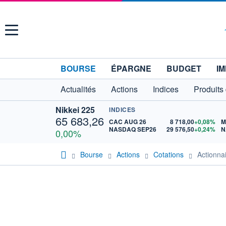
Menu
BOURSE
ÉPARGNE
BUDGET
IM
Actualités
Actions
Indices
Produits
Nikkei 225
INDICES
65 683,26
CAC AUG 26
8 718,00
+0,08%
M
NASDAQ SEP26
29 576,50
+0,24%
N
0,00%
Bourse
Actions
Cotations
Actionn