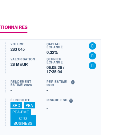
TIONNAIRES
VOLUME
CAPITAL
ÉCHANGÉ
283 045
0,32%
VALORISATION
DERNIER
ÉCHANGE
28 MEUR
06.08.26 /
17:35:04
RENDEMENT
PER ESTIMÉ
ESTIMÉ 2026
2026
-
-
ÉLIGIBILITÉ
RISQUE ESG
SRD
PEA
-
PEA-PME
CTO
BUSINESS