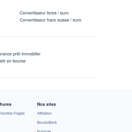
Convertisseur livres / euro
Convertisseur franc suisse / euro
rance prêt immobilier
stir en bourse
A
chures
Nos sites
lientèle Fragile
Affiliation
BoursoBank
Publicité