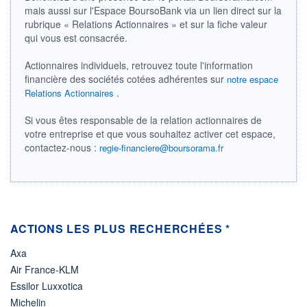
mais aussi sur l'Espace BoursoBank via un lien direct sur la
LIMITE À LA
LIMITE À LA
BAISSE
HAUSSE
rubrique « Relations Actionnaires » et sur la fiche valeur
0,000
0,000
qui vous est consacrée.
RENDEMENT
PER ESTIMÉ
ESTIMÉ 2026
2026
Actionnaires individuels, retrouvez toute l'information
-
-
financière des sociétés cotées adhérentes sur
notre espace
.
Relations Actionnaires
DERNIER
DATE
DIVIDENDE
DERNIER
DIVIDENDE
0,00 EUR
-
Si vous êtes responsable de la relation actionnaires de
votre entreprise et que vous souhaitez activer cet espace,
PROCHAIN
contactez-nous :
regie-financiere@boursorama.fr
DIVIDENDE
-
ÉLIGIBILITÉ
Non éligible
Boursobank
ACTIONS LES PLUS RECHERCHÉES *
+ PORTEFEUILLE
+ LISTE
Axa
Air France-KLM
Essilor Luxxotica
Michelin