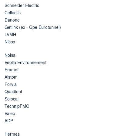
Schneider Electric
Cellectis
Danone
Getlink (ex - Gpe Eurotunnel)
LVMH
Nicox
Nokia
Veolia Environnement
Eramet
Alstom
Forvia
Quadient
Solocal
TechnipFMC
Valeo
ADP
Hermes