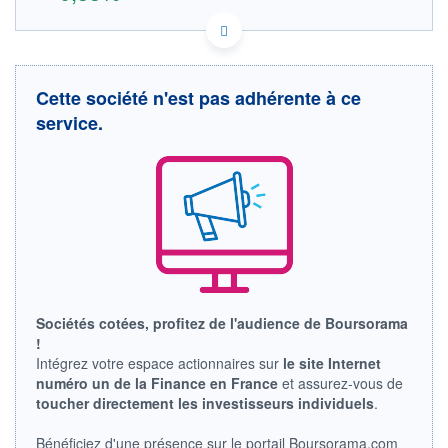
US4943681035 KMY
DONNÉES TEMPS RÉEL
Politique d'exécution
Cette société n'est pas adhérente à ce
Cotation sur les autres places
service.
99
98
97
96
11h06
11h43
OUVERTURE
CLÔTURE VEILLE
97,160
96,690
Sociétés cotées, profitez de l'audience de Boursorama
+ HAUT
+ BAS
98,170
97,160
!
Intégrez votre espace actionnaires sur
le site Internet
VOLUME
CAPITAL ÉCHANGÉ
numéro un de la Finance en France
et assurez-vous de
1 922
0,00%
toucher directement les investisseurs individuels
.
VALORISATION
DERNIER ÉCHANGE
06.08.26 / 12:19:17
Bénéficiez d'une présence sur le portail Boursorama.com