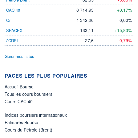
LIMITE À LA
LIMITE À LA
BAISSE
HAUSSE
8 714,93
+0,17%
CAC 40
0,000
0,000
4 342,26
0,00%
Or
RENDEMENT
PER ESTIMÉ
ESTIMÉ 2026
2026
133,11
+15,83%
SPACEX
-
-
27,6
-0,79%
2CRSI
DERNIER
DATE
DIVIDENDE
DERNIER
DIVIDENDE
0,00 EUR
-
Gérer mes listes
PROCHAIN
DIVIDENDE
-
PAGES LES PLUS POPULAIRES
ÉLIGIBILITÉ
Accueil Bourse
Non éligible
Boursobank
Tous les cours boursiers
Cours CAC 40
+ PORTEFEUILLE
+ LISTE
Indices boursiers internationaux
Palmarès Bourse
Cours du Pétrole (Brent)