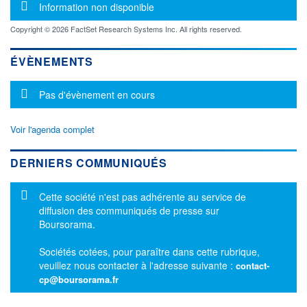
Message d'information
Information non disponible
Copyright © 2026 FactSet Research Systems Inc. All rights reserved.
ÉVÈNEMENTS
Message d'information
Pas d'évènement en cours
Voir l'agenda complet
DERNIERS COMMUNIQUÉS
Message d'information
Cette société n'est pas adhérente au service de
diffusion des communiqués de presse sur
Boursorama.
Sociétés cotées, pour paraître dans cette rubrique,
veuillez nous contacter à l'adresse suivante :
contact-
cp@boursorama.fr