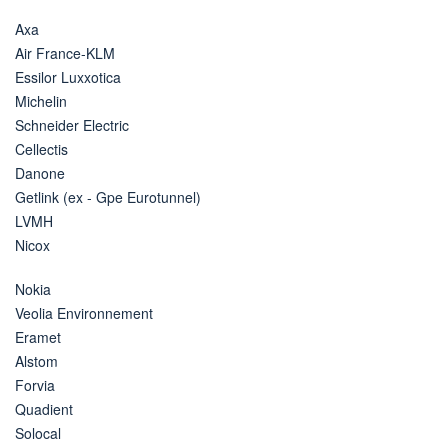
Axa
Air France-KLM
Essilor Luxxotica
Michelin
Schneider Electric
Cellectis
Danone
Getlink (ex - Gpe Eurotunnel)
LVMH
Nicox
Nokia
Veolia Environnement
Eramet
Alstom
Forvia
Quadient
Solocal