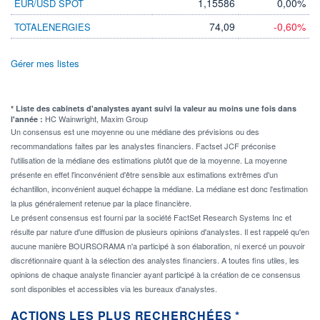
1,15586
0,00%
EUR/USD SPOT
74,09
-0,60%
TOTALENERGIES
Gérer mes listes
* Liste des cabinets d'analystes ayant suivi la valeur au moins une fois dans
HC Wainwright, Maxim Group
l'année :
Un consensus est une moyenne ou une médiane des prévisions ou des
recommandations faites par les analystes financiers. Factset JCF préconise
l'utilisation de la médiane des estimations plutôt que de la moyenne. La moyenne
présente en effet l'inconvénient d'être sensible aux estimations extrêmes d'un
échantillon, inconvénient auquel échappe la médiane. La médiane est donc l'estimation
la plus généralement retenue par la place financière.
Le présent consensus est fourni par la société FactSet Research Systems Inc et
résulte par nature d'une diffusion de plusieurs opinions d'analystes. Il est rappelé qu'en
aucune manière BOURSORAMA n'a participé à son élaboration, ni exercé un pouvoir
discrétionnaire quant à la sélection des analystes financiers. A toutes fins utiles, les
opinions de chaque analyste financier ayant participé à la création de ce consensus
sont disponibles et accessibles via les bureaux d'analystes.
ACTIONS LES PLUS RECHERCHÉES *