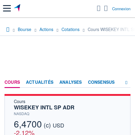
Menu
Connexion
Bourse
Actions
Cotations
Cours WISEKEY INTL S
COURS
ACTUALITÉS
ANALYSES
CONSENSUS
Cours
SOCIÉTÉ
WISEKEY INTL SP ADR
HISTORIQUE
NASDAQ
6,4700
(c)
ACTIONNAIRES
USD
-2,12%