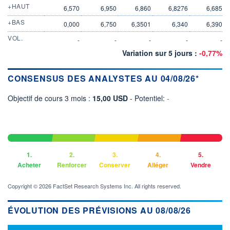
+HAUT
6,570
6,950
6,860
6,8276
6,685
+BAS
0,000
6,750
6,3501
6,340
6,390
VOL.
-
-
-
-
-
Variation sur 5 jours :
-0,77%
CONSENSUS DES ANALYSTES AU 04/08/26*
Objectif de cours 3 mois :
15,00 USD
- Potentiel:
-
1.
2.
3.
4.
5.
Acheter
Renforcer
Conserver
Alléger
Vendre
Copyright © 2026 FactSet Research Systems Inc. All rights reserved.
ÉVOLUTION DES PRÉVISIONS AU 08/08/26