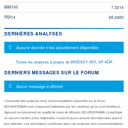
MM100
7,3214
RSI14
65,0400
DERNIÈRES ANALYSES
Message d'information
Aucune donnée n'est actuellement disponible.
Toutes les analyses à propos de WISEKEY INTL SP ADR
DERNIERS MESSAGES SUR LE FORUM
Message d'information
Aucun message à afficher
L'ensemble des analyses et/ou recommandations présentes sur le forum
BOURSORAMA sont uniquement élaborées par les membres qui en sont émetteurs.
Agissant exclusivement en qualité de canal de diffusion, BOURSORAMA n'a participé
en aucune manière à leur élaboration ni exercé aucun pouvoir discrétionnaire quant à
leur sélection. Les informations contenues dans ces analyses et/ou recommandations