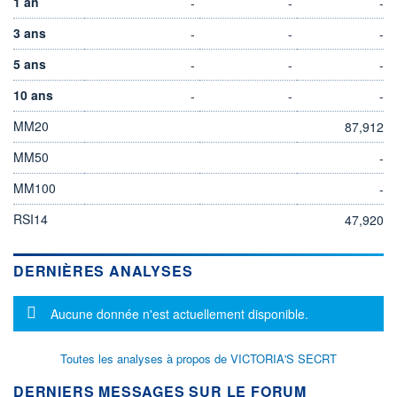
1 an
-
-
-
3 ans
-
-
-
5 ans
-
-
-
10 ans
-
-
-
MM20
87,912
MM50
-
MM100
-
RSI14
47,920
DERNIÈRES ANALYSES
Message d'information
Aucune donnée n'est actuellement disponible.
Toutes les analyses à propos de VICTORIA'S SECRT
DERNIERS MESSAGES SUR LE FORUM