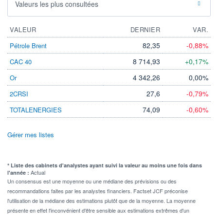
Valeurs les plus consultées
VALEUR
DERNIER
VAR.
82,35
-0,88%
Pétrole Brent
8 714,93
+0,17%
CAC 40
4 342,26
0,00%
Or
27,6
-0,79%
2CRSI
74,09
-0,60%
TOTALENERGIES
Gérer mes listes
* Liste des cabinets d'analystes ayant suivi la valeur au moins une fois dans
Actual
l'année :
Un consensus est une moyenne ou une médiane des prévisions ou des
recommandations faites par les analystes financiers. Factset JCF préconise
l'utilisation de la médiane des estimations plutôt que de la moyenne. La moyenne
présente en effet l'inconvénient d'être sensible aux estimations extrêmes d'un