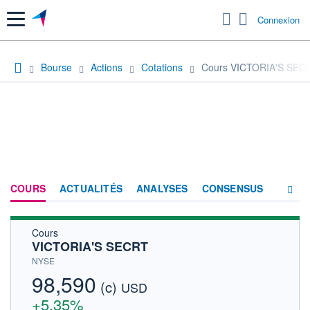
Menu
Connexion
Bourse
Actions
Cotations
Cours VICTORIA'S SEC
COURS
ACTUALITÉS
ANALYSES
CONSENSUS
Cours
SOCIÉTÉ
VICTORIA'S SECRT
HISTORIQUE
NYSE
98,590
(c)
ACTIONNAIRES
USD
+5,35%