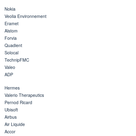
Nokia
Veolia Environnement
Eramet
Alstom
Forvia
Quadient
Solocal
TechnipFMC
Valeo
ADP
Hermes
Valerio Therapeutics
Pernod Ricard
Ubisoft
Airbus
Air Liquide
Accor