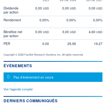
Dividende
0,00
0,00
0,00
USD
USD
USD
par action
Rendement
0,00%
0,00%
0,00%
Bénéfice net
0,00
3,00
4,60
USD
USD
USD
par action
PER
0,00
29,56
19,27
Copyright © 2026 FactSet Research Systems Inc. All rights reserved.
ÉVÈNEMENTS
Message d'information
Pas d'évènement en cours
Voir l'agenda complet
DERNIERS COMMUNIQUÉS