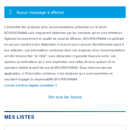
Message d'information
Aucun message à afficher
L'ensemble des analyses et/ou recommandations présentes sur le forum
BOURSORAMA sont uniquement élaborées par les membres qui en sont émetteurs.
Agissant exclusivement en qualité de canal de diffusion, BOURSORAMA n'a participé
en aucune manière à leur élaboration ni exercé aucun pouvoir discrétionnaire quant à
leur sélection. Les informations contenues dans ces analyses et/ou recommandations
ont été retranscrites "en l'état", sans déclaration ni garantie d'aucune sorte. Les
opinions ou estimations qui y sont exprimées sont celles de leurs auteurs et ne
sauraient refléter le point de vue de BOURSORAMA. Sous réserves des lois
applicables, ni l'information contenue, ni les analyses qui y sont exprimées ne
sauraient engager la responsabilité BOURSORAMA.
Lire les mentions légales complètes
Voir tous les forums
MES LISTES