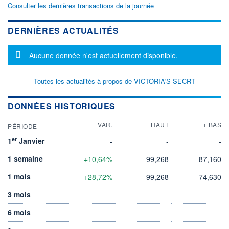
Consulter les dernières transactions de la journée
DERNIÈRES ACTUALITÉS
Message d'information
Aucune donnée n'est actuellement disponible.
Toutes les actualités à propos de VICTORIA'S SECRT
DONNÉES HISTORIQUES
VAR.
+ HAUT
+ BAS
PÉRIODE
er
1
Janvier
-
-
-
1 semaine
+10,64%
99,268
87,160
1 mois
+28,72%
99,268
74,630
3 mois
-
-
-
6 mois
-
-
-