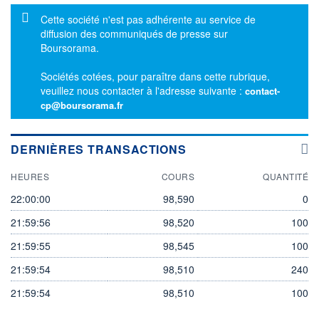
Message d'information
Cette société n'est pas adhérente au service de
diffusion des communiqués de presse sur
Boursorama.
Sociétés cotées, pour paraître dans cette rubrique,
veuillez nous contacter à l'adresse suivante :
contact-
cp@boursorama.fr
DERNIÈRES TRANSACTIONS
HEURES
COURS
QUANTITÉ
22:00:00
98,590
0
21:59:56
98,520
100
21:59:55
98,545
100
21:59:54
98,510
240
21:59:54
98,510
100