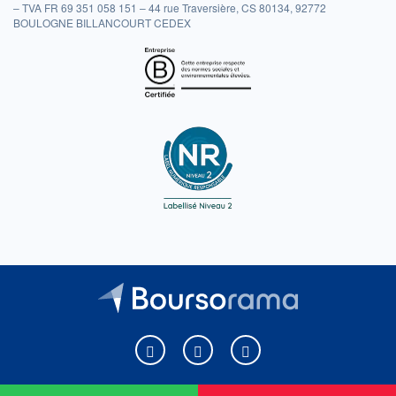
– TVA FR 69 351 058 151 – 44 rue Traversière, CS 80134, 92772
BOULOGNE BILLANCOURT CEDEX
Boursorama sur Facebook
Boursorama sur X
Boursorama sur Youtu