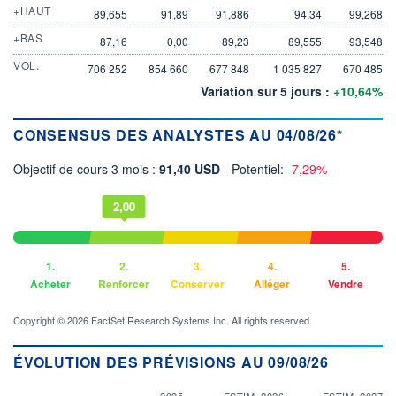
+HAUT
89,655
91,89
91,886
94,34
99,268
+BAS
87,16
0,00
89,23
89,555
93,548
VOL.
706 252
854 660
677 848
1 035 827
670 485
Variation sur 5 jours :
+10,64%
CONSENSUS DES ANALYSTES AU 04/08/26*
Objectif de cours 3 mois :
91,40 USD
- Potentiel:
-7,29%
2,00
1.
2.
3.
4.
5.
Acheter
Renforcer
Conserver
Alléger
Vendre
Copyright © 2026 FactSet Research Systems Inc. All rights reserved.
ÉVOLUTION DES PRÉVISIONS AU 09/08/26
2025
ESTIM. 2026
ESTIM. 2027