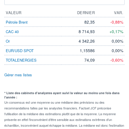
VALEUR
DERNIER
VAR.
82,35
-0,88%
Pétrole Brent
8 714,93
+0,17%
CAC 40
4 342,26
0,00%
Or
1,15586
0,00%
EUR/USD SPOT
74,09
-0,60%
TOTALENERGIES
Gérer mes listes
* Liste des cabinets d'analystes ayant suivi la valeur au moins une fois dans
l'année :
Un consensus est une moyenne ou une médiane des prévisions ou des
recommandations faites par les analystes financiers. Factset JCF préconise
l'utilisation de la médiane des estimations plutôt que de la moyenne. La moyenne
présente en effet l'inconvénient d'être sensible aux estimations extrêmes d'un
échantillon, inconvénient auquel échappe la médiane. La médiane est donc l'estimation