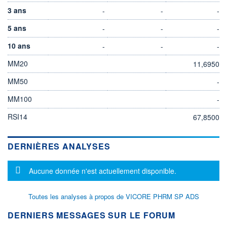
3 ans
-
-
-
5 ans
-
-
-
10 ans
-
-
-
MM20
11,6950
MM50
-
MM100
-
RSI14
67,8500
DERNIÈRES ANALYSES
Message d'information
Aucune donnée n'est actuellement disponible.
Toutes les analyses à propos de VICORE PHRM SP ADS
DERNIERS MESSAGES SUR LE FORUM