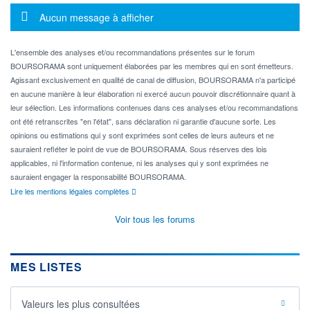
Message d'information
Aucun message à afficher
L'ensemble des analyses et/ou recommandations présentes sur le forum
BOURSORAMA sont uniquement élaborées par les membres qui en sont émetteurs.
Agissant exclusivement en qualité de canal de diffusion, BOURSORAMA n'a participé
en aucune manière à leur élaboration ni exercé aucun pouvoir discrétionnaire quant à
leur sélection. Les informations contenues dans ces analyses et/ou recommandations
ont été retranscrites "en l'état", sans déclaration ni garantie d'aucune sorte. Les
opinions ou estimations qui y sont exprimées sont celles de leurs auteurs et ne
sauraient refléter le point de vue de BOURSORAMA. Sous réserves des lois
applicables, ni l'information contenue, ni les analyses qui y sont exprimées ne
sauraient engager la responsabilité BOURSORAMA.
Lire les mentions légales complètes
Voir tous les forums
MES LISTES
Valeurs les plus consultées