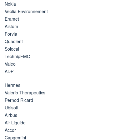
Nokia
Veolia Environnement
Eramet
Alstom
Forvia
Quadient
Solocal
TechnipFMC
Valeo
ADP
Hermes
Valerio Therapeutics
Pernod Ricard
Ubisoft
Airbus
Air Liquide
Accor
Capgemini