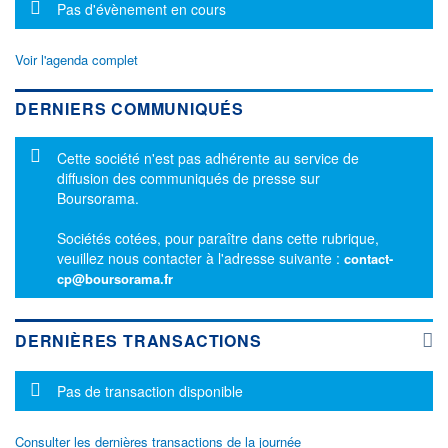
Message d'information
Pas d'évènement en cours
Voir l'agenda complet
DERNIERS COMMUNIQUÉS
Message d'information
Cette société n'est pas adhérente au service de
diffusion des communiqués de presse sur
Boursorama.
Sociétés cotées, pour paraître dans cette rubrique,
veuillez nous contacter à l'adresse suivante :
contact-
cp@boursorama.fr
DERNIÈRES TRANSACTIONS
Message d'information
Pas de transaction disponible
Consulter les dernières transactions de la journée