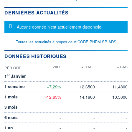
DERNIÈRES ACTUALITÉS
Message d'information
Aucune donnée n'est actuellement disponible.
Toutes les actualités à propos de VICORE PHRM SP ADS
DONNÉES HISTORIQUES
VAR.
+ HAUT
+ BAS
PÉRIODE
er
1
Janvier
-
-
-
1 semaine
+7,29%
12,6500
11,4800
1 mois
-12,65%
14,1600
10,5000
3 mois
-
-
-
6 mois
-
-
-
1 an
-
-
-