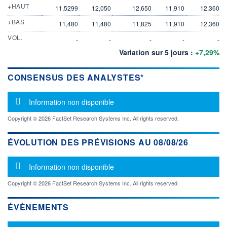
+HAUT
11,5299
12,050
12,650
11,910
12,360
+BAS
11,480
11,480
11,825
11,910
12,360
VOL.
-
-
-
-
-
Variation sur 5 jours :
+7,29%
CONSENSUS DES ANALYSTES*
Message d'information
Information non disponible
Copyright © 2026 FactSet Research Systems Inc. All rights reserved.
ÉVOLUTION DES PRÉVISIONS AU 08/08/26
Message d'information
Information non disponible
Copyright © 2026 FactSet Research Systems Inc. All rights reserved.
ÉVÈNEMENTS