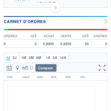
0,7903 EUR
VALEUR INDICATIVE
NASDAQ COMPOSITE
INDICE DE RÉFÉRENCE
US2437335084 TRUG
DONNÉES TEMPS DIFFÉRÉ
CARNET D'ORDRES
Politique d'exécution
Cotation sur les autres places
ORDRES
QTÉ
ACHAT
VENTE
QTÉ
ORDRES
0,90
0
2
0,8900
0,9200
50
0
0,88
0,86
1J
5J
1M
3M
6M
1A
5A
10A
0,84
Compare
17h39
19h48
r
OUV.
+HAUT
+BAS
DER.
VAR.
VOL.
INDICE DE RÉFÉRENCE
NASDAQ Composite
OUVERTURE
CLÔTURE VEILLE
0,8800
0,8698
+ HAUT
+ BAS
0,9135
0,8600