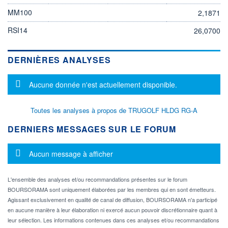
MM100
2,1871
RSI14
26,0700
DERNIÈRES ANALYSES
Message d'information
Aucune donnée n'est actuellement disponible.
Toutes les analyses à propos de TRUGOLF HLDG RG-A
DERNIERS MESSAGES SUR LE FORUM
Message d'information
Aucun message à afficher
L'ensemble des analyses et/ou recommandations présentes sur le forum
BOURSORAMA sont uniquement élaborées par les membres qui en sont émetteurs.
Agissant exclusivement en qualité de canal de diffusion, BOURSORAMA n'a participé
en aucune manière à leur élaboration ni exercé aucun pouvoir discrétionnaire quant à
leur sélection. Les informations contenues dans ces analyses et/ou recommandations