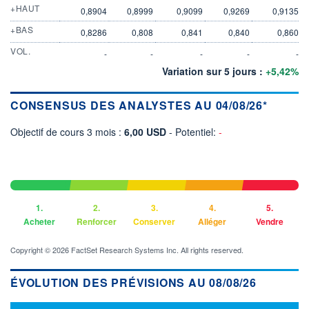
+HAUT
0,8904
0,8999
0,9099
0,9269
0,9135
+BAS
0,8286
0,808
0,841
0,840
0,860
VOL.
-
-
-
-
-
Variation sur 5 jours :
+5,42%
CONSENSUS DES ANALYSTES AU 04/08/26*
Objectif de cours 3 mois :
6,00 USD
- Potentiel:
-
1.
2.
3.
4.
5.
Acheter
Renforcer
Conserver
Alléger
Vendre
Copyright © 2026 FactSet Research Systems Inc. All rights reserved.
ÉVOLUTION DES PRÉVISIONS AU 08/08/26