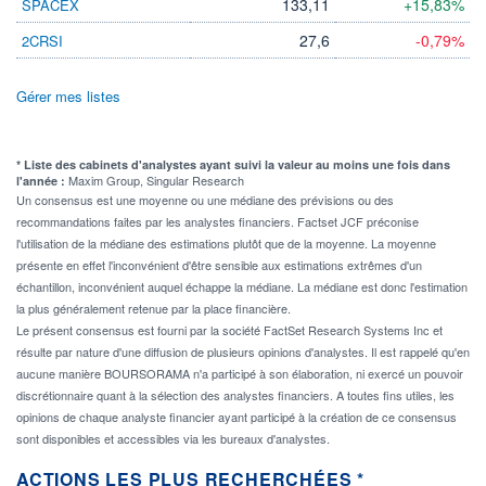
133,11
+15,83%
SPACEX
27,6
-0,79%
2CRSI
Gérer mes listes
* Liste des cabinets d'analystes ayant suivi la valeur au moins une fois dans
Maxim Group, Singular Research
l'année :
Un consensus est une moyenne ou une médiane des prévisions ou des
recommandations faites par les analystes financiers. Factset JCF préconise
l'utilisation de la médiane des estimations plutôt que de la moyenne. La moyenne
présente en effet l'inconvénient d'être sensible aux estimations extrêmes d'un
échantillon, inconvénient auquel échappe la médiane. La médiane est donc l'estimation
la plus généralement retenue par la place financière.
Le présent consensus est fourni par la société FactSet Research Systems Inc et
résulte par nature d'une diffusion de plusieurs opinions d'analystes. Il est rappelé qu'en
aucune manière BOURSORAMA n'a participé à son élaboration, ni exercé un pouvoir
discrétionnaire quant à la sélection des analystes financiers. A toutes fins utiles, les
opinions de chaque analyste financier ayant participé à la création de ce consensus
sont disponibles et accessibles via les bureaux d'analystes.
ACTIONS LES PLUS RECHERCHÉES *