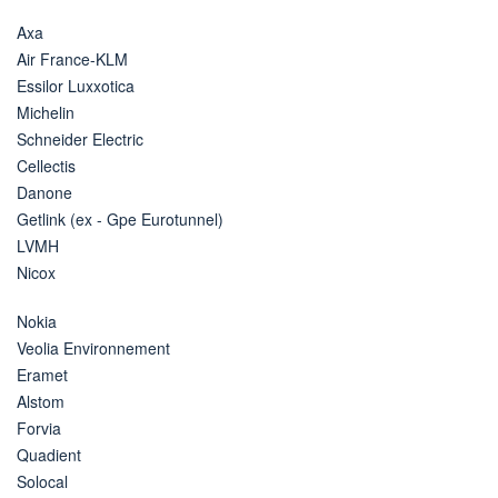
Axa
Air France-KLM
Essilor Luxxotica
Michelin
Schneider Electric
Cellectis
Danone
Getlink (ex - Gpe Eurotunnel)
LVMH
Nicox
Nokia
Veolia Environnement
Eramet
Alstom
Forvia
Quadient
Solocal