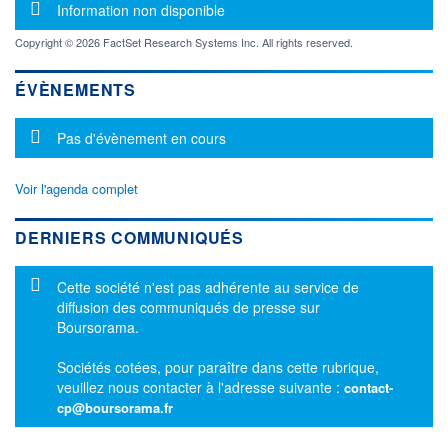
Message d'information
Information non disponible
Copyright © 2026 FactSet Research Systems Inc. All rights reserved.
ÉVÈNEMENTS
Message d'information
Pas d'évènement en cours
Voir l'agenda complet
DERNIERS COMMUNIQUÉS
Message d'information
Cette société n'est pas adhérente au service de
diffusion des communiqués de presse sur
Boursorama.
Sociétés cotées, pour paraître dans cette rubrique,
veuillez nous contacter à l'adresse suivante :
contact-
cp@boursorama.fr