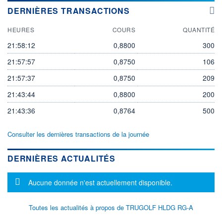
DERNIÈRES TRANSACTIONS
HEURES
COURS
QUANTITÉ
21:58:12
0,8800
300
21:57:57
0,8750
106
21:57:37
0,8750
209
21:43:44
0,8800
200
21:43:36
0,8764
500
Consulter les dernières transactions de la journée
DERNIÈRES ACTUALITÉS
Message d'information
Aucune donnée n'est actuellement disponible.
Toutes les actualités à propos de TRUGOLF HLDG RG-A