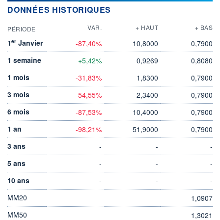
DONNÉES HISTORIQUES
VAR.
+ HAUT
+ BAS
PÉRIODE
er
1
Janvier
-87,40%
10,8000
0,7900
1 semaine
+5,42%
0,9269
0,8080
1 mois
-31,83%
1,8300
0,7900
3 mois
-54,55%
2,3400
0,7900
6 mois
-87,53%
10,4000
0,7900
1 an
-98,21%
51,9000
0,7900
3 ans
-
-
-
5 ans
-
-
-
10 ans
-
-
-
MM20
1,0907
MM50
1,3021