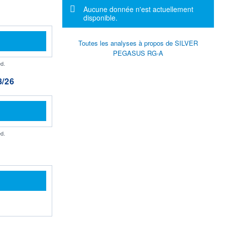
Message d'information
Aucune donnée n'est actuellement
disponible.
Toutes les analyses à propos de SILVER
PEGASUS RG-A
d.
/26
d.