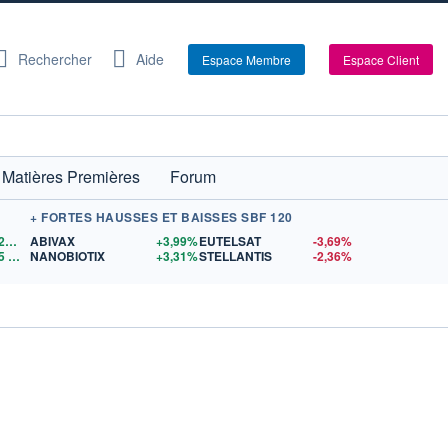
Rechercher
Aide
Espace Membre
Espace Client
Matières Premières
Forum
+ FORTES HAUSSES ET BAISSES SBF 120
1,1523
$US
ABIVAX
+3,99%
EUTELSAT
-3,69%
5
$US
NANOBIOTIX
+3,31%
STELLANTIS
-2,36%