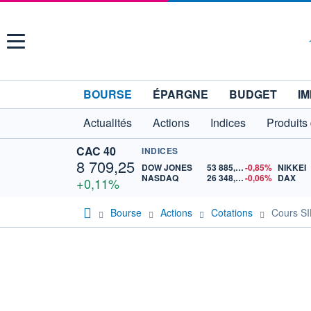
Menu
BOURSE
ÉPARGNE
BUDGET
IM
Actualités
Actions
Indices
Produits
CAC 40
INDICES
8 709,25
DOW JONES
53 885,10
-0,85%
NIKKEI
NASDAQ
26 348,35
-0,06%
DAX
+0,11%
Bourse
Actions
Cotations
Cours S