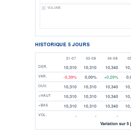
VOLUME
HISTORIQUE 5 JOURS
31 JULY
3 AUGUST
4 AUGUST
5
31-07
03-08
04-08
0
DER.
10,310
10,310
10,340
10
VAR.
-0,39%
0,00%
+0,29%
0,
OUV.
10,310
10,310
10,340
10
+HAUT
10,310
10,310
10,340
10
+BAS
10,310
10,310
10,340
10
VOL.
-
-
-
Variation sur 5 