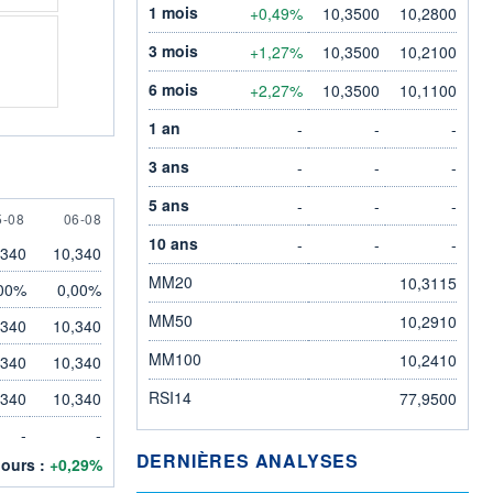
1 mois
+0,49%
10,3500
10,2800
3 mois
+1,27%
10,3500
10,2100
6 mois
+2,27%
10,3500
10,1100
1 an
-
-
-
3 ans
-
-
-
5 ans
-
-
-
 AUGUST
6 AUGUST
5-08
06-08
10 ans
-
-
-
,340
10,340
MM20
10,3115
00%
0,00%
MM50
10,2910
,340
10,340
MM100
10,2410
,340
10,340
RSI14
,340
10,340
77,9500
-
-
DERNIÈRES ANALYSES
jours :
+0,29%