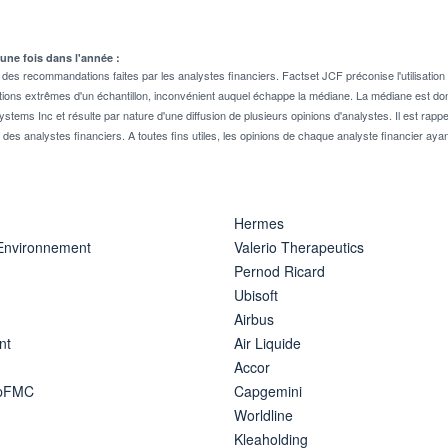
 une fois dans l'année :
 recommandations faites par les analystes financiers. Factset JCF préconise l'utilisation 
tions extrêmes d'un échantillon, inconvénient auquel échappe la médiane. La médiane est donc
stems Inc et résulte par nature d'une diffusion de plusieurs opinions d'analystes. Il est 
n des analystes financiers. A toutes fins utiles, les opinions de chaque analyste financier aya
Hermes
 Environnement
Valerio Therapeutics
Pernod Ricard
Ubisoft
Airbus
nt
Air Liquide
Accor
ipFMC
Capgemini
Worldline
Kleaholding