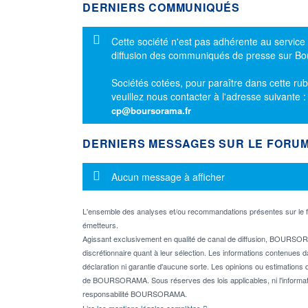
DERNIERS COMMUNIQUÉS
Message d'information
Cette société n'est pas adhérente au service
diffusion des communiqués de presse sur B
Sociétés cotées, pour paraître dans cette rub
veuillez nous contacter à l'adresse suivante 
cp@boursorama.fr
DERNIERS MESSAGES SUR LE FORU
Message d'information
Aucun message à afficher
L'ensemble des analyses et/ou recommandations présentes sur l
émetteurs.
Agissant exclusivement en qualité de canal de diffusion, BOURSORA
discrétionnaire quant à leur sélection. Les informations contenues 
déclaration ni garantie d'aucune sorte. Les opinions ou estimations q
de BOURSORAMA. Sous réserves des lois applicables, ni l'informati
responsabilité BOURSORAMA.
Lire les mentions légales complètes