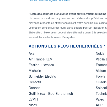
* Liste des cabinets d'analystes ayant suivi la valeur au moins
Un consensus est une moyenne ou une médiane des prévisions ou des
moyenne présente en effet l'inconvénient d'être sensible aux estima
Le présent consensus est fourni par la société FactSet Research Sy
élaboration, ni exercé un pouvoir discrétionnaire quant à la sélectio
accessibles via les bureaux d'analystes.
ACTIONS LES PLUS RECHERCHÉES *
Axa
Nokia
Air France-KLM
Veolia
Essilor Luxxotica
Eramet
Michelin
Alstom
Schneider Electric
Forvia
Cellectis
Quadie
Danone
Solocal
Getlink (ex - Gpe Eurotunnel)
Techn
LVMH
Valeo
Nicox
ADP