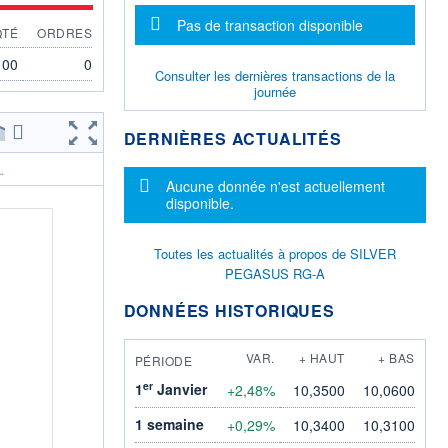
Message d'information
Pas de transaction disponible
QTÉ
ORDRES
100
0
Consulter les dernières transactions de la
journée
DERNIÈRES ACTUALITÉS
.
Message d'information
Aucune donnée n'est actuellement
disponible.
Toutes les actualités à propos de SILVER
PEGASUS RG-A
DONNÉES HISTORIQUES
VAR.
+ HAUT
+ BAS
PÉRIODE
er
1
Janvier
+2,48%
10,3500
10,0600
1 semaine
+0,29%
10,3400
10,3100