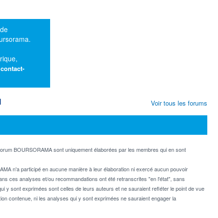
 de
oursorama.
rique,
:
contact-
M
Voir tous les forums
e forum BOURSORAMA sont uniquement élaborées par les membres qui en sont
MA n'a participé en aucune manière à leur élaboration ni exercé aucun pouvoir
dans ces analyses et/ou recommandations ont été retranscrites "en l'état", sans
ui y sont exprimées sont celles de leurs auteurs et ne sauraient refléter le point de vue
on contenue, ni les analyses qui y sont exprimées ne sauraient engager la