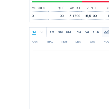
ORDRES
QTÉ
ACHAT
VENTE
0
100
5,1700
15,5100
1J
5J
1M
3M
6M
1A
5A
10A
OUV.
+HAUT
+BAS
DER.
VAR.
VOL