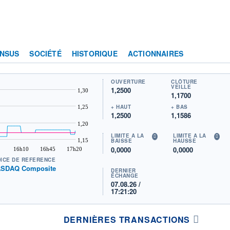
NSUS
SOCIÉTÉ
HISTORIQUE
ACTIONNAIRES
OUVERTURE
CLÔTURE
VEILLE
1,2500
1,30
1,1700
+ HAUT
+ BAS
1,25
1,2500
1,1586
1,20
LIMITE À LA
LIMITE À LA
1,15
BAISSE
HAUSSE
0,0000
0,0000
16h10
16h45
17h20
DICE DE RÉFÉRENCE
SDAQ Composite
DERNIER
ÉCHANGE
07.08.26 /
17:21:20
DERNIÈRES TRANSACTIONS