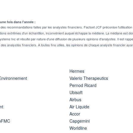
 une fois dans l'année :
 recommandations faites par les analystes financiers. Factset JCF préconise l'utilisation 
tions extrêmes d'un échantillon, inconvénient auquel échappe la médiane. La médiane est donc
stems Inc et résulte par nature d'une diffusion de plusieurs opinions d'analystes. Il est 
n des analystes financiers. A toutes fins utiles, les opinions de chaque analyste financier aya
Hermes
 Environnement
Valerio Therapeutics
Pernod Ricard
Ubisoft
Airbus
nt
Air Liquide
Accor
ipFMC
Capgemini
Worldline