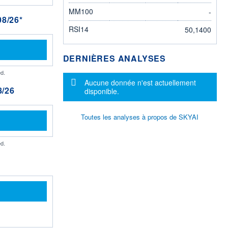
MM100
-
8/26*
RSI14
50,1400
DERNIÈRES ANALYSES
d.
Message d'information
Aucune donnée n'est actuellement
/26
disponible.
Toutes les analyses à propos de SKYAI
d.