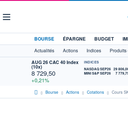
Menu
BOURSE
ÉPARGNE
BUDGET
IM
Actualités
Actions
Indices
Produits
AUG 26 CAC 40 Index
INDICES
(10x)
NASDAQ SEP26
29 806,0
8 729,50
MINI S&P SEP26
7 779,7
+0,21%
Bourse
Actions
Cotations
Cours S