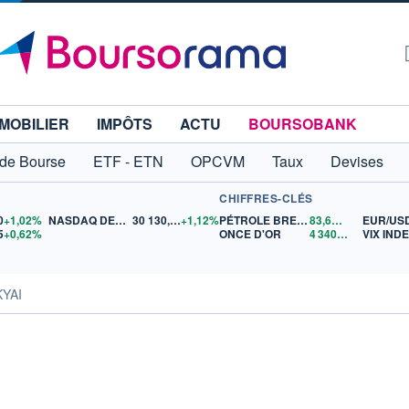
MOBILIER
IMPÔTS
ACTU
BOURSOBANK
 de Bourse
ETF - ETN
OPCVM
Taux
Devises
CHIFFRES-CLÉS
0
+1,02%
NASDAQ DEC26
30 130,00
+1,12%
PÉTROLE BRENT
83,61
$US
EUR/US
5
+0,62%
ONCE D'OR
4 340,35
$US
VIX IND
KYAI