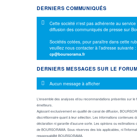
DERNIERS COMMUNIQUÉS
Message d'information
Cette société n'est pas adhérente au service
diffusion des communiqués de presse sur B
Sociétés cotées, pour paraître dans cette rub
veuillez nous contacter à l'adresse suivante 
cp@boursorama.fr
DERNIERS MESSAGES SUR LE FORU
Message d'information
Aucun message à afficher
L'ensemble des analyses et/ou recommandations présentes sur l
émetteurs.
Agissant exclusivement en qualité de canal de diffusion, BOURSORA
discrétionnaire quant à leur sélection. Les informations contenues 
déclaration ni garantie d'aucune sorte. Les opinions ou estimations q
de BOURSORAMA. Sous réserves des lois applicables, ni l'informati
responsabilité BOURSORAMA.