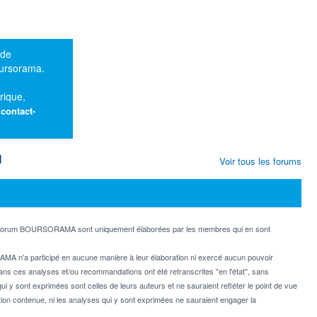
 de
oursorama.
rique,
:
contact-
M
Voir tous les forums
e forum BOURSORAMA sont uniquement élaborées par les membres qui en sont
MA n'a participé en aucune manière à leur élaboration ni exercé aucun pouvoir
dans ces analyses et/ou recommandations ont été retranscrites "en l'état", sans
ui y sont exprimées sont celles de leurs auteurs et ne sauraient refléter le point de vue
on contenue, ni les analyses qui y sont exprimées ne sauraient engager la