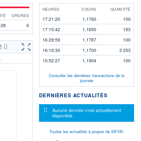
HEURES
COURS
QUANTITÉ
QTÉ
ORDRES
17:21:20
1,1760
100
28
0
17:15:42
1,1650
153
16:29:59
1,1787
100
16:10:30
1,1700
3 253
.
15:52:27
1,1904
100
Consulter les dernières transactions de la
journée
DERNIÈRES ACTUALITÉS
Message d'information
Aucune donnée n'est actuellement
disponible.
Toutes les actualités à propos de SKYAI