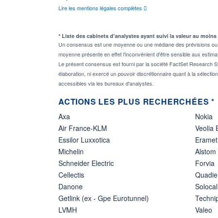
Lire les mentions légales complètes
* Liste des cabinets d'analystes ayant suivi la valeur au moins
Un consensus est une moyenne ou une médiane des prévisions ou des
moyenne présente en effet l'inconvénient d'être sensible aux estima
Le présent consensus est fourni par la société FactSet Research Sy
élaboration, ni exercé un pouvoir discrétionnaire quant à la sélectio
accessibles via les bureaux d'analystes.
ACTIONS LES PLUS RECHERCHÉES *
Axa
Nokia
Air France-KLM
Veolia
Essilor Luxxotica
Eramet
Michelin
Alstom
Schneider Electric
Forvia
Cellectis
Quadie
Danone
Solocal
Getlink (ex - Gpe Eurotunnel)
Techn
LVMH
Valeo