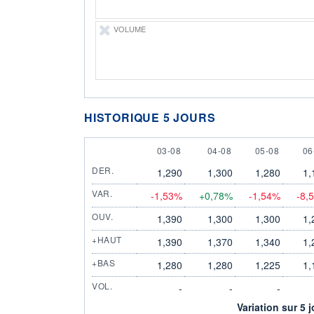
VOLUME
HISTORIQUE 5 JOURS
3 AUGUST
4 AUGUST
5 AUGUST
6 
03-08
04-08
05-08
06
DER.
1,290
1,300
1,280
1,
VAR.
-1,53%
+0,78%
-1,54%
-8,
OUV.
1,390
1,300
1,300
1,
+HAUT
1,390
1,370
1,340
1,
+BAS
1,280
1,280
1,225
1,
VOL.
-
-
-
Variation sur 5 