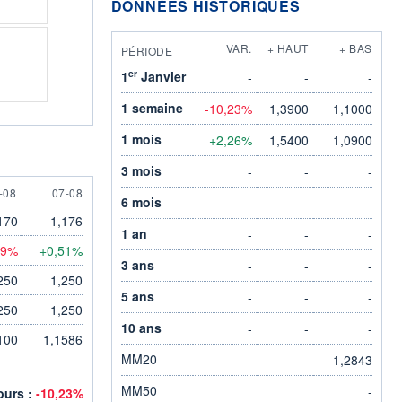
DONNÉES HISTORIQUES
VAR.
+ HAUT
+ BAS
PÉRIODE
er
1
Janvier
-
-
-
1 semaine
-10,23%
1,3900
1,1000
1 mois
+2,26%
1,5400
1,0900
3 mois
-
-
-
AUGUST
7 AUGUST
-08
07-08
6 mois
-
-
-
170
1,176
1 an
-
-
-
59%
+0,51%
3 ans
-
-
-
250
1,250
5 ans
-
-
-
250
1,250
10 ans
-
-
-
100
1,1586
MM20
1,2843
-
-
MM50
-
jours :
-10,23%