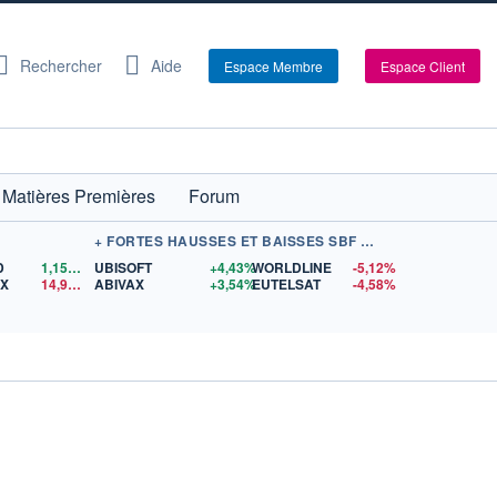
Rechercher
Aide
Espace Membre
Espace Client
Matières Premières
Forum
+ FORTES HAUSSES ET BAISSES SBF 120
D
1,1560
$US
UBISOFT
+4,43%
WORLDLINE
-5,12%
EX
14,93
$US
ABIVAX
+3,54%
EUTELSAT
-4,58%