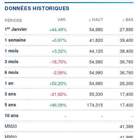
DONNÉES HISTORIQUES
VAR.
+ HAUT
+ BAS
PÉRIODE
er
1
Janvier
+44,49%
54,980
27,890
1 semaine
+0,97%
41,820
39,400
1 mois
+3,32%
44,120
38,400
3 mois
-18,70%
54,980
36,760
6 mois
-2,56%
54,980
36,760
1 an
+52,20%
54,980
26,200
3 ans
-21,92%
55,330
17,400
5 ans
+96,58%
174,315
17,400
10 ans
-
-
-
MM20
41,389
MM50
41,986