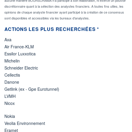
aucune manière BOURSORAMA n'a participé à son élaboration, ni exercé un pouvoir
discrétionnaire quant à la sélection des analystes financiers. A toutes fins utiles, les
opinions de chaque analyste financier ayant participé à la création de ce consensus
sont disponibles et accessibles via les bureaux d'analystes.
ACTIONS LES PLUS RECHERCHÉES *
Axa
Air France-KLM
Essilor Luxxotica
Michelin
Schneider Electric
Cellectis
Danone
Getlink (ex - Gpe Eurotunnel)
LVMH
Nicox
Nokia
Veolia Environnement
Eramet