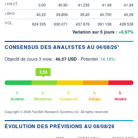
+HAUT
0,00
40,90
41,235
41,49
41,49
+BAS
40,22
39,806
39,40
40,705
40,28
VOL.
624 335
630 071
437 876
391 108
428 528
Variation sur 5 jours :
+0,97%
CONSENSUS DES ANALYSTES AU 04/08/26*
Objectif de cours 3 mois :
46,57 USD
- Potentiel:
14,16%
2,53
1.
2.
3.
4.
5.
Acheter
Renforcer
Conserver
Alléger
Vendre
Copyright © 2026 FactSet Research Systems Inc. All rights reserved.
ÉVOLUTION DES PRÉVISIONS AU 08/08/26
2025
ESTIM. 2026
ESTIM. 2027