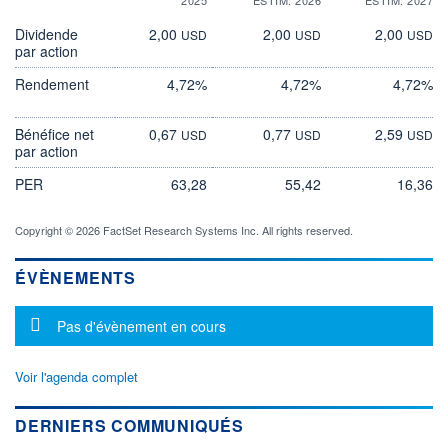
Dividende
2,00
2,00
2,00
USD
USD
USD
par action
Rendement
4,72%
4,72%
4,72%
Bénéfice net
0,67
0,77
2,59
USD
USD
USD
par action
PER
63,28
55,42
16,36
Copyright © 2026 FactSet Research Systems Inc. All rights reserved.
ÉVÈNEMENTS
Message d'information
Pas d'évènement en cours
Voir l'agenda complet
DERNIERS COMMUNIQUÉS