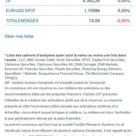
4 342,26
0,00%
Or
1,15586
0,00%
EUR/USD SPOT
74,09
-0,60%
TOTALENERGIES
Gérer mes listes
* Liste des cabinets d'analystes ayant suivi la valeur au moins une fois dans
LLC, ABG Sundal Collier, Arctic Securities, BTIG, Capital One Securities,
l'année :
Clarksons Securities, Clarksons Securities AS, DNB Carnegie, DNB Markets,
Evercore ISI, Fearnley Securities, Pareto Securities, Pickering Energy Partners,
SpareBank 1 Markets, Susquehanna Financial Group, The Benchmark Company,
TPH&Co
NB : certains bureaux d'analyses ont souhaité conserver l'anonymat
Un consensus est une moyenne ou une médiane des prévisions ou des
recommandations faites par les analystes financiers. Factset JCF préconise
l'utilisation de la médiane des estimations plutôt que de la moyenne. La moyenne
présente en effet l'inconvénient d'être sensible aux estimations extrêmes d'un
échantillon, inconvénient auquel échappe la médiane. La médiane est donc l'estimation
la plus généralement retenue par la place financière.
Le présent consensus est fourni par la société FactSet Research Systems Inc et
résulte par nature d'une diffusion de plusieurs opinions d'analystes. Il est rappelé qu'en