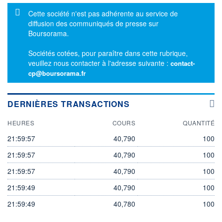
Message d'information
Cette société n'est pas adhérente au service de
diffusion des communiqués de presse sur
Boursorama.
Sociétés cotées, pour paraître dans cette rubrique,
veuillez nous contacter à l'adresse suivante :
contact-
cp@boursorama.fr
DERNIÈRES TRANSACTIONS
HEURES
COURS
QUANTITÉ
21:59:57
40,790
100
21:59:57
40,790
100
21:59:57
40,790
100
21:59:49
40,790
100
21:59:49
40,780
100