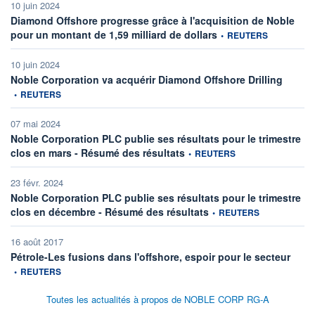
10 juin 2024
Diamond Offshore progresse grâce à l'acquisition de Noble
information fournie par
pour un montant de 1,59 milliard de dollars
•
REUTERS
10 juin 2024
informat
Noble Corporation va acquérir Diamond Offshore Drilling
•
REUTERS
07 mai 2024
Noble Corporation PLC publie ses résultats pour le trimestre
information fournie par
clos en mars - Résumé des résultats
•
REUTERS
23 févr. 2024
Noble Corporation PLC publie ses résultats pour le trimestre
information fournie par
clos en décembre - Résumé des résultats
•
REUTERS
16 août 2017
inform
Pétrole-Les fusions dans l'offshore, espoir pour le secteur
•
REUTERS
Toutes les actualités à propos de NOBLE CORP RG-A