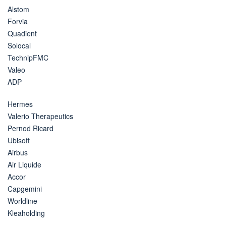
Alstom
Forvia
Quadient
Solocal
TechnipFMC
Valeo
ADP
Hermes
Valerio Therapeutics
Pernod Ricard
Ubisoft
Airbus
Air Liquide
Accor
Capgemini
Worldline
Kleaholding