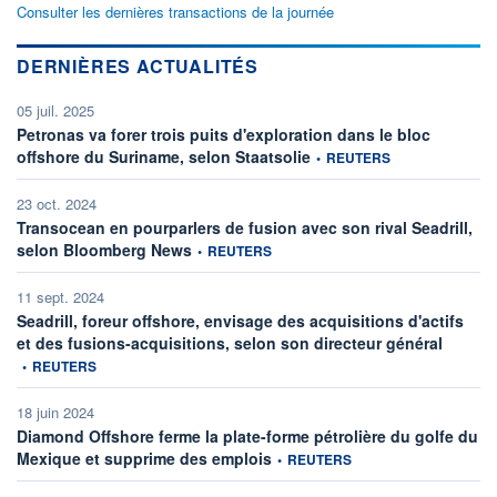
Consulter les dernières transactions de la journée
DERNIÈRES ACTUALITÉS
05 juil. 2025
Petronas va forer trois puits d'exploration dans le bloc
information fournie par
offshore du Suriname, selon Staatsolie
•
REUTERS
23 oct. 2024
Transocean en pourparlers de fusion avec son rival Seadrill,
information fournie par
selon Bloomberg News
•
REUTERS
11 sept. 2024
Seadrill, foreur offshore, envisage des acquisitions d'actifs
informati
et des fusions-acquisitions, selon son directeur général
•
REUTERS
18 juin 2024
Diamond Offshore ferme la plate-forme pétrolière du golfe du
information fournie par
Mexique et supprime des emplois
•
REUTERS