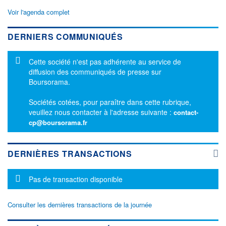
Voir l'agenda complet
DERNIERS COMMUNIQUÉS
Message d'information
Cette société n'est pas adhérente au service de
diffusion des communiqués de presse sur
Boursorama.
Sociétés cotées, pour paraître dans cette rubrique,
veuillez nous contacter à l'adresse suivante :
contact-
cp@boursorama.fr
DERNIÈRES TRANSACTIONS
Message d'information
Pas de transaction disponible
Consulter les dernières transactions de la journée