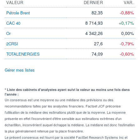
VALEUR
DERNIER
VAR.
82,35
-0,88%
Pétrole Brent
8 714,93
+0,17%
CAC 40
4 342,26
0,00%
Or
27,6
-0,79%
2CRSI
74,09
-0,60%
TOTALENERGIES
Gérer mes listes
* Liste des cabinets d'analystes ayant suivi la valeur au moins une fois dans
l'année :
Un consensus est une moyenne ou une médiane des prévisions ou des
recommandations faites par les analystes financiers. Factset JCF préconise
l'utilisation de la médiane des estimations plutôt que de la moyenne. La moyenne
présente en effet l'inconvénient d'être sensible aux estimations extrêmes d'un
échantillon, inconvénient auquel échappe la médiane. La médiane est donc l'estimation
la plus généralement retenue par la place financière.
Le présent consensus est fourni par la société FactSet Research Systems Inc et