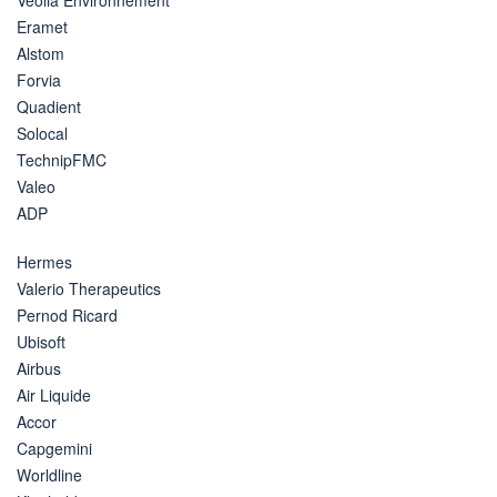
Eramet
Alstom
Forvia
Quadient
Solocal
TechnipFMC
Valeo
ADP
Hermes
Valerio Therapeutics
Pernod Ricard
Ubisoft
Airbus
Air Liquide
Accor
Capgemini
Worldline