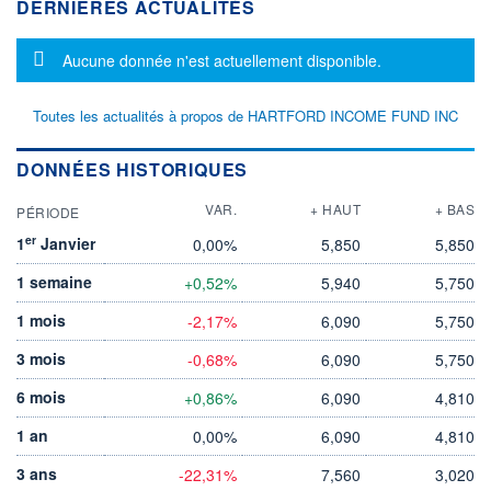
DERNIÈRES ACTUALITÉS
Message d'information
Aucune donnée n'est actuellement disponible.
Toutes les actualités à propos de HARTFORD INCOME FUND INC
DONNÉES HISTORIQUES
VAR.
+ HAUT
+ BAS
PÉRIODE
er
1
Janvier
0,00%
5,850
5,850
1 semaine
+0,52%
5,940
5,750
1 mois
-2,17%
6,090
5,750
3 mois
-0,68%
6,090
5,750
6 mois
+0,86%
6,090
4,810
1 an
0,00%
6,090
4,810
3 ans
-22,31%
7,560
3,020