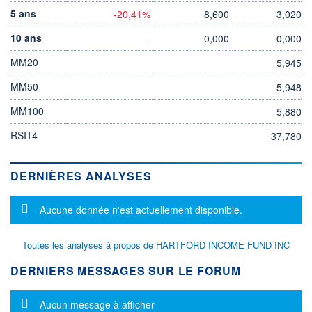
5 ans
-20,41%
8,600
3,020
10 ans
-
0,000
0,000
MM20
5,945
MM50
5,948
MM100
5,880
RSI14
37,780
DERNIÈRES ANALYSES
Message d'information
Aucune donnée n'est actuellement disponible.
Toutes les analyses à propos de HARTFORD INCOME FUND INC
DERNIERS MESSAGES SUR LE FORUM
Message d'information
Aucun message à afficher