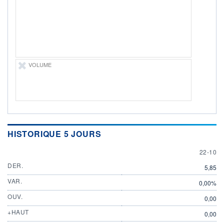
ÉLIGIBILITÉ
Non éligible
Boursobank
+ PORTEFEUILLE
+ LISTE
VOLUME
HISTORIQUE 5 JOURS
22 OCT
22-10
DER.
5,85
VAR.
0,00%
OUV.
0,00
+HAUT
0,00