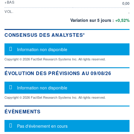
+BAS
0,00
VOL.
-
Variation sur 5 jours :
+0,52%
CONSENSUS DES ANALYSTES*
Message d'information
Information non disponible
Copyright © 2026 FactSet Research Systems Inc. All rights reserved.
ÉVOLUTION DES PRÉVISIONS AU 09/08/26
Message d'information
Information non disponible
Copyright © 2026 FactSet Research Systems Inc. All rights reserved.
ÉVÈNEMENTS
Message d'information
Pas d'évènement en cours