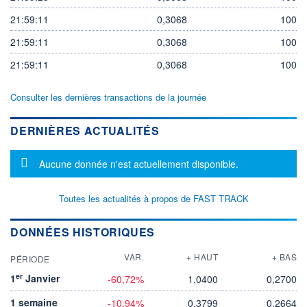
21:59:11
0,3068
100
21:59:11
0,3068
100
21:59:11
0,3068
100
Consulter les dernières transactions de la journée
DERNIÈRES ACTUALITÉS
Message d'information
Aucune donnée n'est actuellement disponible.
Toutes les actualités à propos de FAST TRACK
DONNÉES HISTORIQUES
VAR.
+ HAUT
+ BAS
PÉRIODE
er
1
Janvier
-60,72%
1,0400
0,2700
1 semaine
-10,94%
0,3799
0,2664