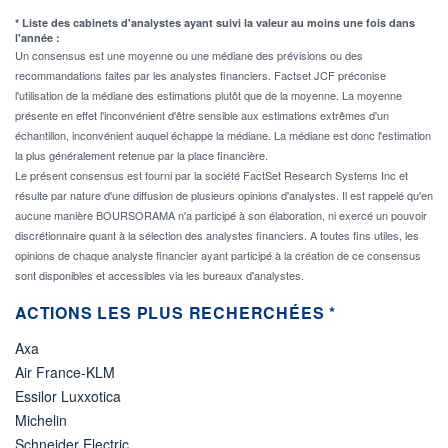
* Liste des cabinets d'analystes ayant suivi la valeur au moins une fois dans
l'année :
Un consensus est une moyenne ou une médiane des prévisions ou des
recommandations faites par les analystes financiers. Factset JCF préconise
l'utilisation de la médiane des estimations plutôt que de la moyenne. La moyenne
présente en effet l'inconvénient d'être sensible aux estimations extrêmes d'un
échantillon, inconvénient auquel échappe la médiane. La médiane est donc l'estimation
la plus généralement retenue par la place financière.
Le présent consensus est fourni par la société FactSet Research Systems Inc et
résulte par nature d'une diffusion de plusieurs opinions d'analystes. Il est rappelé qu'en
aucune manière BOURSORAMA n'a participé à son élaboration, ni exercé un pouvoir
discrétionnaire quant à la sélection des analystes financiers. A toutes fins utiles, les
opinions de chaque analyste financier ayant participé à la création de ce consensus
sont disponibles et accessibles via les bureaux d'analystes.
ACTIONS LES PLUS RECHERCHÉES *
Axa
Air France-KLM
Essilor Luxxotica
Michelin
Schneider Electric