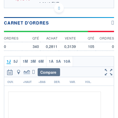
0,2613 EUR
VALEUR INDICATIVE
NASDAQ COMPOSITE
INDICE DE RÉFÉRENCE
KYG333801093 FTRK
DONNÉES TEMPS DIFFÉRÉ
CARNET D'ORDRES
Politique d'exécution
Cotation sur les autres places
ORDRES
QTÉ
ACHAT
VENTE
QTÉ
ORDRES
0,32
0
340
0,2811
0,3139
105
0
0,30
1J
5J
1M
3M
6M
1A
5A
10A
0,28
Compare
17h45
19h52
r
OUV.
+HAUT
+BAS
DER.
VAR.
VOL.
INDICE DE RÉFÉRENCE
NASDAQ Composite
OUVERTURE
CLÔTURE VEILLE
0,2917
0,3160
+ HAUT
+ BAS
0,3125
0,2811