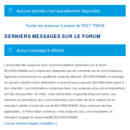
Message d'information
Aucune donnée n'est actuellement disponible.
Toutes les analyses à propos de FAST TRACK
DERNIERS MESSAGES SUR LE FORUM
Message d'information
Aucun message à afficher
L'ensemble des analyses et/ou recommandations présentes sur le forum
BOURSORAMA sont uniquement élaborées par les membres qui en sont émetteurs.
Agissant exclusivement en qualité de canal de diffusion, BOURSORAMA n'a participé
en aucune manière à leur élaboration ni exercé aucun pouvoir discrétionnaire quant à
leur sélection. Les informations contenues dans ces analyses et/ou recommandations
ont été retranscrites "en l'état", sans déclaration ni garantie d'aucune sorte. Les
opinions ou estimations qui y sont exprimées sont celles de leurs auteurs et ne
sauraient refléter le point de vue de BOURSORAMA. Sous réserves des lois
applicables, ni l'information contenue, ni les analyses qui y sont exprimées ne
sauraient engager la responsabilité BOURSORAMA.
Lire les mentions légales complètes