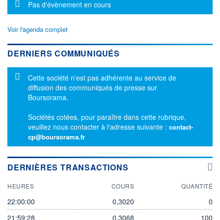
Message d'information
Pas d'évènement en cours
Voir l'agenda complet
DERNIERS COMMUNIQUÉS
Message d'information
Cette société n'est pas adhérente au service de
diffusion des communiqués de presse sur
Boursorama.
Sociétés cotées, pour paraître dans cette rubrique,
veuillez nous contacter à l'adresse suivante :
contact-
cp@boursorama.fr
DERNIÈRES TRANSACTIONS
HEURES
COURS
QUANTITÉ
22:00:00
0,3020
0
21:59:28
0,3068
100