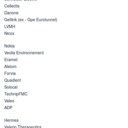
Cellectis
Danone
Getlink (ex - Gpe Eurotunnel)
LVMH
Nicox
Nokia
Veolia Environnement
Eramet
Alstom
Forvia
Quadient
Solocal
TechnipFMC
Valeo
ADP
Hermes
Valerio Therapeutics