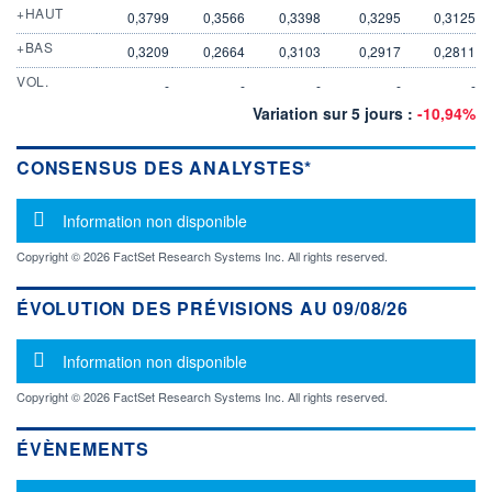
+HAUT
0,3799
0,3566
0,3398
0,3295
0,3125
+BAS
0,3209
0,2664
0,3103
0,2917
0,2811
VOL.
-
-
-
-
-
Variation sur 5 jours :
-10,94%
CONSENSUS DES ANALYSTES*
Message d'information
Information non disponible
Copyright © 2026 FactSet Research Systems Inc. All rights reserved.
ÉVOLUTION DES PRÉVISIONS AU 09/08/26
Message d'information
Information non disponible
Copyright © 2026 FactSet Research Systems Inc. All rights reserved.
ÉVÈNEMENTS