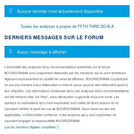
Message d'information
Aucune donnée n'est actuellement disponible.
Toutes les analyses à propos de FFTH THRD DO-B-A
DERNIERS MESSAGES SUR LE FORUM
Message d'information
Aucun message à afficher
L'ensemble des analyses et/ou recommandations présentes sur le forum
BOURSORAMA sont uniquement élaborées par les membres qui en sont émetteurs.
Agissant exclusivement en qualité de canal de diffusion, BOURSORAMA n'a participé
en aucune manière à leur élaboration ni exercé aucun pouvoir discrétionnaire quant à
leur sélection. Les informations contenues dans ces analyses et/ou recommandations
ont été retranscrites "en l'état", sans déclaration ni garantie d'aucune sorte. Les
opinions ou estimations qui y sont exprimées sont celles de leurs auteurs et ne
sauraient refléter le point de vue de BOURSORAMA. Sous réserves des lois
applicables, ni l'information contenue, ni les analyses qui y sont exprimées ne
sauraient engager la responsabilité BOURSORAMA.
Lire les mentions légales complètes