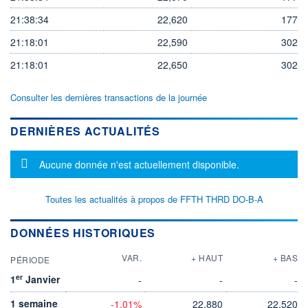
21:38:34
22,620
177
21:18:01
22,590
302
21:18:01
22,650
302
Consulter les dernières transactions de la journée
DERNIÈRES ACTUALITÉS
Message d'information
Aucune donnée n'est actuellement disponible.
Toutes les actualités à propos de FFTH THRD DO-B-A
DONNÉES HISTORIQUES
VAR.
+ HAUT
+ BAS
PÉRIODE
er
1
Janvier
-
-
-
1 semaine
-1,01%
22,880
22,520