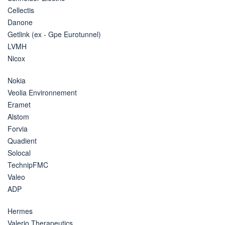
Cellectis
Danone
Getlink (ex - Gpe Eurotunnel)
LVMH
Nicox
Nokia
Veolia Environnement
Eramet
Alstom
Forvia
Quadient
Solocal
TechnipFMC
Valeo
ADP
Hermes
Valerio Therapeutics