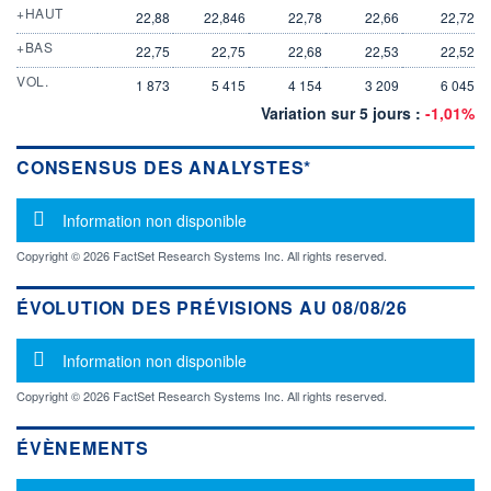
+HAUT
22,88
22,846
22,78
22,66
22,72
+BAS
22,75
22,75
22,68
22,53
22,52
VOL.
1 873
5 415
4 154
3 209
6 045
Variation sur 5 jours :
-1,01%
CONSENSUS DES ANALYSTES*
Message d'information
Information non disponible
Copyright © 2026 FactSet Research Systems Inc. All rights reserved.
ÉVOLUTION DES PRÉVISIONS AU 08/08/26
Message d'information
Information non disponible
Copyright © 2026 FactSet Research Systems Inc. All rights reserved.
ÉVÈNEMENTS