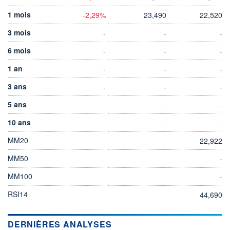
1 mois
-2,29%
23,490
22,520
3 mois
-
-
-
6 mois
-
-
-
1 an
-
-
-
3 ans
-
-
-
5 ans
-
-
-
10 ans
-
-
-
MM20
22,922
MM50
-
MM100
-
RSI14
44,690
DERNIÈRES ANALYSES