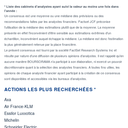
* Liste des cabinets d'analystes ayant suivi la valeur au moins une fois dans
l'année :
Un consensus est une moyenne ou une médiane des prévisions ou des
recommandations faites par les analystes financiers. Factset JCF préconise
l'utilisation de la médiane des estimations plutôt que de la moyenne. La moyenne
présente en effet l'inconvénient d'être sensible aux estimations extrêmes d'un
échantillon, inconvénient auquel échappe la médiane. La médiane est donc l'estimation
la plus généralement retenue par la place financière.
Le présent consensus est fourni par la société FactSet Research Systems Inc et
résulte par nature d'une diffusion de plusieurs opinions d'analystes. Il est rappelé qu'en
aucune manière BOURSORAMA n'a participé à son élaboration, ni exercé un pouvoir
discrétionnaire quant à la sélection des analystes financiers. A toutes fins utiles, les
opinions de chaque analyste financier ayant participé à la création de ce consensus
sont disponibles et accessibles via les bureaux d'analystes.
ACTIONS LES PLUS RECHERCHÉES *
Axa
Air France-KLM
Essilor Luxxotica
Michelin
Schneider Electric