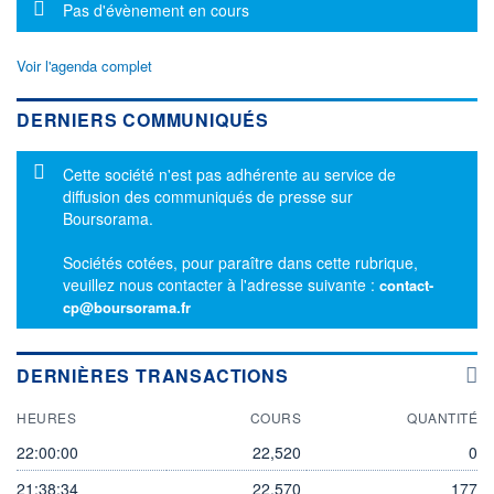
Message d'information
Pas d'évènement en cours
Voir l'agenda complet
DERNIERS COMMUNIQUÉS
Message d'information
Cette société n'est pas adhérente au service de
diffusion des communiqués de presse sur
Boursorama.
Sociétés cotées, pour paraître dans cette rubrique,
veuillez nous contacter à l'adresse suivante :
contact-
cp@boursorama.fr
DERNIÈRES TRANSACTIONS
HEURES
COURS
QUANTITÉ
22:00:00
22,520
0
21:38:34
22,570
177