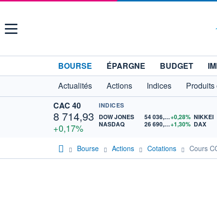
Menu
BOURSE
ÉPARGNE
BUDGET
IM
Actualités
Actions
Indices
Produits
CAC 40
INDICES
8 714,93
DOW JONES
54 036,93
+0,28%
NIKKEI
NASDAQ
26 690,62
+1,30%
DAX
+0,17%
Bourse
Actions
Cotations
Cours 