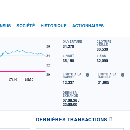
NSUS
SOCIÉTÉ
HISTORIQUE
ACTIONNAIRES
OUVERTURE
CLÔTURE
VEILLE
34,270
36
30,530
+ HAUT
+ BAS
34
35,150
32,090
32
LIMITE À LA
LIMITE À LA
30
BAISSE
HAUSSE
17h40
19h50
12,337
31,905
DERNIER
ÉCHANGE
07.08.26 /
22:00:00
DERNIÈRES TRANSACTIONS