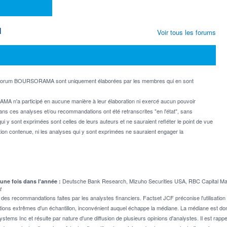
M
Voir tous les forums
e forum BOURSORAMA sont uniquement élaborées par les membres qui en sont
MA n'a participé en aucune manière à leur élaboration ni exercé aucun pouvoir
dans ces analyses et/ou recommandations ont été retranscrites "en l'état", sans
ui y sont exprimées sont celles de leurs auteurs et ne sauraient refléter le point de vue
on contenue, ni les analyses qui y sont exprimées ne sauraient engager la
Deutsche Bank Research, Mizuho Securities USA, RBC Capital Market
 une fois dans l'année :
t
 recommandations faites par les analystes financiers. Factset JCF préconise l'utilisation 
tions extrêmes d'un échantillon, inconvénient auquel échappe la médiane. La médiane est donc
stems Inc et résulte par nature d'une diffusion de plusieurs opinions d'analystes. Il est 