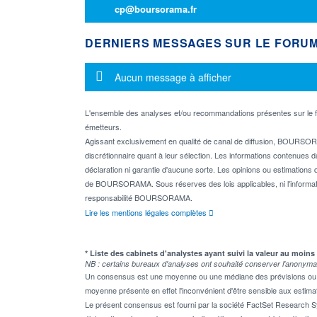
cp@boursorama.fr
DERNIERS MESSAGES SUR LE FORU
Message d'information
Aucun message à afficher
L'ensemble des analyses et/ou recommandations présentes sur l
émetteurs.
Agissant exclusivement en qualité de canal de diffusion, BOURSORA
discrétionnaire quant à leur sélection. Les informations contenues 
déclaration ni garantie d'aucune sorte. Les opinions ou estimations q
de BOURSORAMA. Sous réserves des lois applicables, ni l'informati
responsabilité BOURSORAMA.
Lire les mentions légales complètes
* Liste des cabinets d'analystes ayant suivi la valeur au moins
NB : certains bureaux d'analyses ont souhaité conserver l'anonyma
Un consensus est une moyenne ou une médiane des prévisions ou des
moyenne présente en effet l'inconvénient d'être sensible aux estima
Le présent consensus est fourni par la société FactSet Research Sy