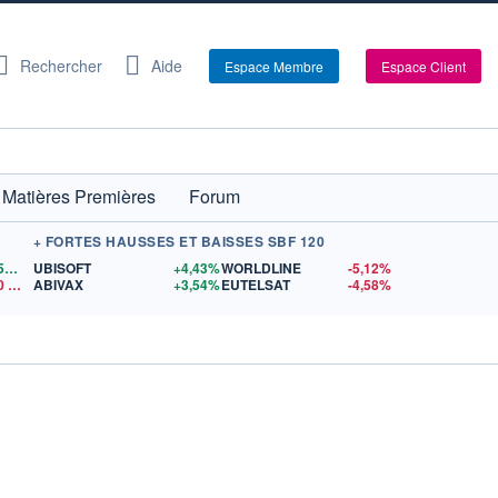
Rechercher
Aide
Espace Membre
Espace Client
Matières Premières
Forum
+ FORTES HAUSSES ET BAISSES SBF 120
1,1559
$US
UBISOFT
+4,43%
WORLDLINE
-5,12%
0
$US
ABIVAX
+3,54%
EUTELSAT
-4,58%