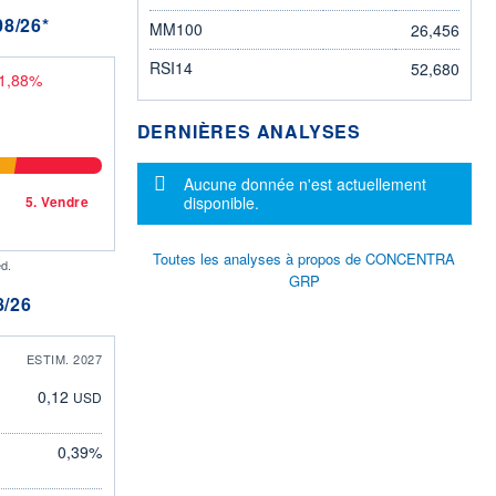
8/26*
MM100
26,456
RSI14
52,680
-1,88%
DERNIÈRES ANALYSES
Message d'information
Aucune donnée n'est actuellement
5.
Vendre
disponible.
Toutes les analyses à propos de CONCENTRA
d.
GRP
/26
ESTIM. 2027
0,12
USD
0,39%