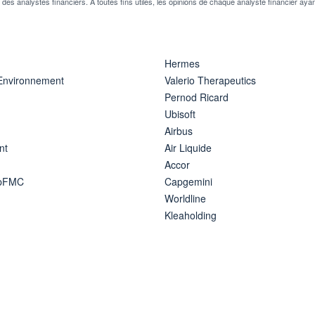
n des analystes financiers. A toutes fins utiles, les opinions de chaque analyste financier aya
Hermes
 Environnement
Valerio Therapeutics
Pernod Ricard
Ubisoft
Airbus
nt
Air Liquide
Accor
ipFMC
Capgemini
Worldline
Kleaholding