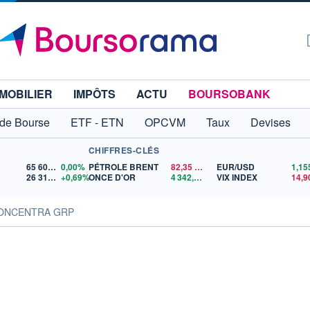
MOBILIER
IMPÔTS
ACTU
BOURSOBANK
 de Bourse
ETF - ETN
OPCVM
Taux
Devises
CHIFFRES-CLÉS
65 606,71
0,00%
PÉTROLE BRENT
82,35
$US
EUR/USD
26 319,45
+0,69%
ONCE D'OR
4 342,26
$US
VIX INDEX
14,9
CONCENTRA GRP