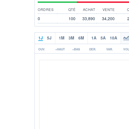
ORDRES
QTÉ
ACHAT
VENTE
0
100
33,890
34,200
1J
5J
1M
3M
6M
1A
5A
10A
OUV.
+HAUT
+BAS
DER.
VAR.
VOL