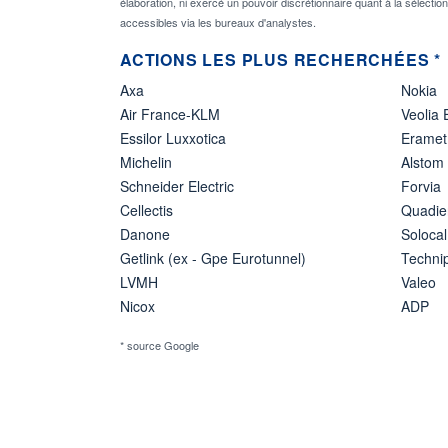
élaboration, ni exercé un pouvoir discrétionnaire quant à la sélectio
accessibles via les bureaux d'analystes.
ACTIONS LES PLUS RECHERCHÉES *
Axa
Nokia
Air France-KLM
Veolia
Essilor Luxxotica
Eramet
Michelin
Alstom
Schneider Electric
Forvia
Cellectis
Quadie
Danone
Solocal
Getlink (ex - Gpe Eurotunnel)
Techn
LVMH
Valeo
Nicox
ADP
* source Google