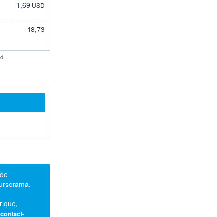
1,69
USD
18,73
d.
 de
oursorama.
rique,
:
contact-