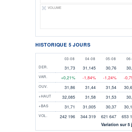
VOLUME
HISTORIQUE 5 JOURS
3 AUGUST
4 AUGUST
5 AUGUST
6 
03-08
04-08
05-08
06
DER.
31,73
31,145
30,76
30
VAR.
+0,21%
-1,84%
-1,24%
-0,
OUV.
31,86
31,44
31,54
30,
+HAUT
32,085
31,58
31,53
30
+BAS
31,71
31,005
30,37
30,
VOL.
242 196
344 319
621 647
653 
Variation sur 5 