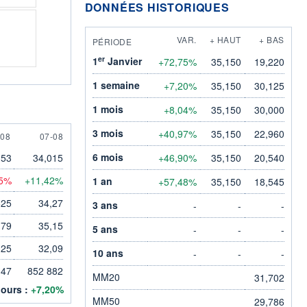
DONNÉES HISTORIQUES
VAR.
+ HAUT
+ BAS
PÉRIODE
er
1
Janvier
+72,75%
35,150
19,220
1 semaine
+7,20%
35,150
30,125
1 mois
+8,04%
35,150
30,000
3 mois
+40,97%
35,150
22,960
AUGUST
7 AUGUST
-08
07-08
6 mois
,53
34,015
+46,90%
35,150
20,540
75%
+11,42%
1 an
+57,48%
35,150
18,545
625
34,27
3 ans
-
-
-
,79
35,15
5 ans
-
-
-
125
32,09
10 ans
-
-
-
147
852 882
MM20
31,702
jours :
+7,20%
MM50
29,786