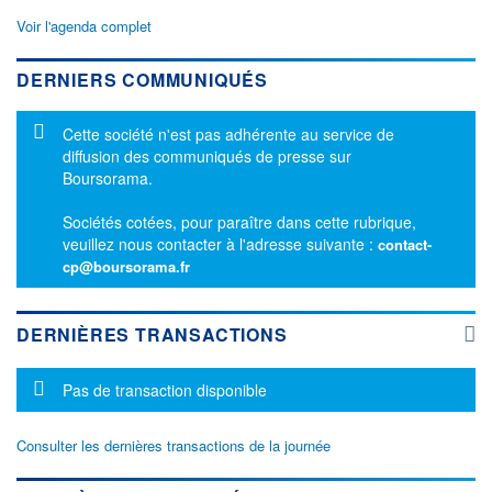
Voir l'agenda complet
DERNIERS COMMUNIQUÉS
Message d'information
Cette société n'est pas adhérente au service de
diffusion des communiqués de presse sur
Boursorama.
Sociétés cotées, pour paraître dans cette rubrique,
veuillez nous contacter à l'adresse suivante :
contact-
cp@boursorama.fr
DERNIÈRES TRANSACTIONS
Message d'information
Pas de transaction disponible
Consulter les dernières transactions de la journée