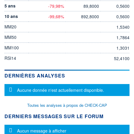
5 ans
-79,98%
89,8000
0,5600
10 ans
-99,68%
892,8000
0,5600
MM20
1,5340
MM50
1,7864
MM100
1,3031
RSI14
52,4100
DERNIÈRES ANALYSES
Message d'information
Aucune donnée n'est actuellement disponible.
Toutes les analyses à propos de CHECK-CAP
DERNIERS MESSAGES SUR LE FORUM
Message d'information
Aucun message à afficher