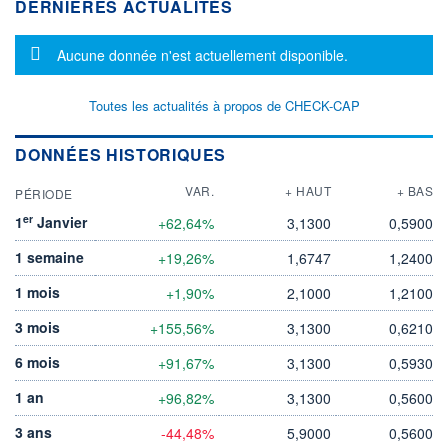
DERNIÈRES ACTUALITÉS
Message d'information
Aucune donnée n'est actuellement disponible.
Toutes les actualités à propos de CHECK-CAP
DONNÉES HISTORIQUES
VAR.
+ HAUT
+ BAS
PÉRIODE
er
1
Janvier
+62,64%
3,1300
0,5900
1 semaine
+19,26%
1,6747
1,2400
1 mois
+1,90%
2,1000
1,2100
3 mois
+155,56%
3,1300
0,6210
6 mois
+91,67%
3,1300
0,5930
1 an
+96,82%
3,1300
0,5600
3 ans
-44,48%
5,9000
0,5600