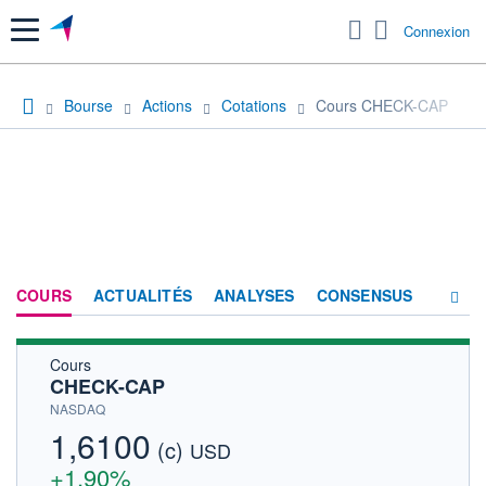
Menu
Connexion
Bourse
Actions
Cotations
Cours CHECK-CAP
COURS
ACTUALITÉS
ANALYSES
CONSENSUS
Cours
SOCIÉTÉ
CHECK-CAP
HISTORIQUE
NASDAQ
1,6100
(c)
ACTIONNAIRES
USD
+1,90%