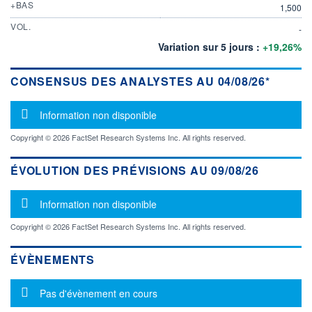
+BAS
1,500
VOL.
-
Variation sur 5 jours :
+19,26%
CONSENSUS DES ANALYSTES AU 04/08/26*
Message d'information
Information non disponible
Copyright © 2026 FactSet Research Systems Inc. All rights reserved.
ÉVOLUTION DES PRÉVISIONS AU 09/08/26
Message d'information
Information non disponible
Copyright © 2026 FactSet Research Systems Inc. All rights reserved.
ÉVÈNEMENTS
Message d'information
Pas d'évènement en cours