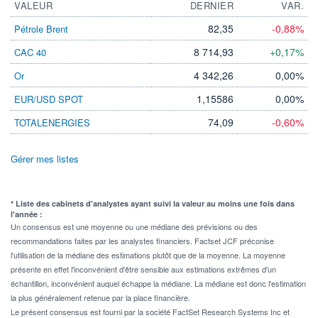
VALEUR
DERNIER
VAR.
82,35
-0,88%
Pétrole Brent
8 714,93
+0,17%
CAC 40
4 342,26
0,00%
Or
1,15586
0,00%
EUR/USD SPOT
74,09
-0,60%
TOTALENERGIES
Gérer mes listes
* Liste des cabinets d'analystes ayant suivi la valeur au moins une fois dans
l'année :
Un consensus est une moyenne ou une médiane des prévisions ou des
recommandations faites par les analystes financiers. Factset JCF préconise
l'utilisation de la médiane des estimations plutôt que de la moyenne. La moyenne
présente en effet l'inconvénient d'être sensible aux estimations extrêmes d'un
échantillon, inconvénient auquel échappe la médiane. La médiane est donc l'estimation
la plus généralement retenue par la place financière.
Le présent consensus est fourni par la société FactSet Research Systems Inc et