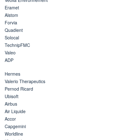
Eramet
Alstom
Forvia
Quadient
Solocal
TechnipFMC
Valeo
ADP
Hermes
Valerio Therapeutics
Pernod Ricard
Ubisoft
Airbus
Air Liquide
Accor
Capgemini
Worldline