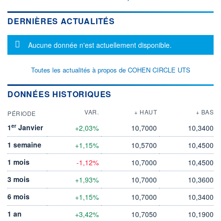
DERNIÈRES ACTUALITÉS
Message d'information
Aucune donnée n'est actuellement disponible.
Toutes les actualités à propos de COHEN CIRCLE UTS
DONNÉES HISTORIQUES
VAR.
+ HAUT
+ BAS
PÉRIODE
er
1
Janvier
+2,03%
10,7000
10,3400
1 semaine
+1,15%
10,5700
10,4500
1 mois
-1,12%
10,7000
10,4500
3 mois
+1,93%
10,7000
10,3600
6 mois
+1,15%
10,7000
10,3400
1 an
+3,42%
10,7050
10,1900