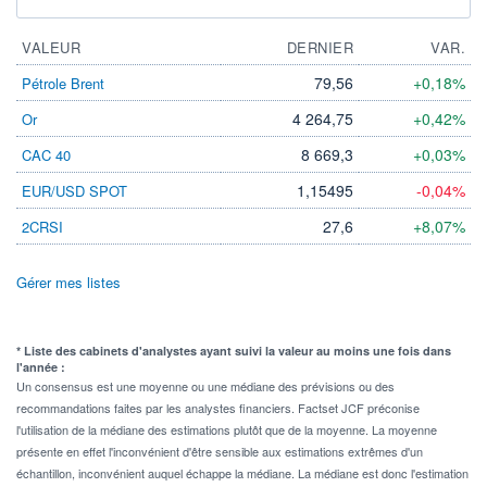
VALEUR
DERNIER
VAR.
79,56
+0,18%
Pétrole Brent
4 264,75
+0,42%
Or
8 669,3
+0,03%
CAC 40
1,15495
-0,04%
EUR/USD SPOT
27,6
+8,07%
2CRSI
Gérer mes listes
* Liste des cabinets d'analystes ayant suivi la valeur au moins une fois dans
l'année :
Un consensus est une moyenne ou une médiane des prévisions ou des
recommandations faites par les analystes financiers. Factset JCF préconise
l'utilisation de la médiane des estimations plutôt que de la moyenne. La moyenne
présente en effet l'inconvénient d'être sensible aux estimations extrêmes d'un
échantillon, inconvénient auquel échappe la médiane. La médiane est donc l'estimation