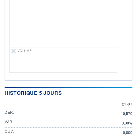
ÉLIGIBILITÉ
Non éligible
Boursobank
+ PORTEFEUILLE
+ LISTE
VOLUME
HISTORIQUE 5 JOURS
21 JULY
21-07
DER.
10,570
VAR.
0,00%
OUV.
0,000