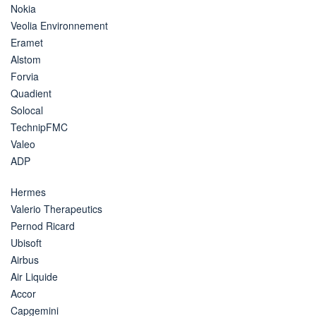
Nokia
Veolia Environnement
Eramet
Alstom
Forvia
Quadient
Solocal
TechnipFMC
Valeo
ADP
Hermes
Valerio Therapeutics
Pernod Ricard
Ubisoft
Airbus
Air Liquide
Accor
Capgemini