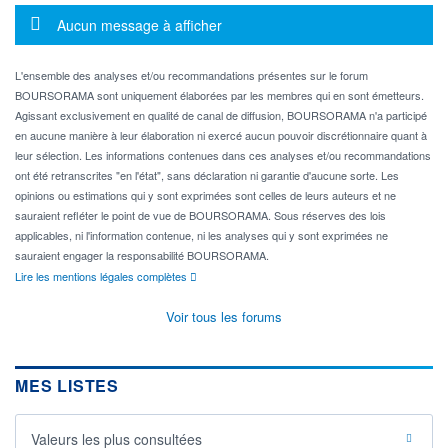
Message d'information
Aucun message à afficher
L'ensemble des analyses et/ou recommandations présentes sur le forum
BOURSORAMA sont uniquement élaborées par les membres qui en sont émetteurs.
Agissant exclusivement en qualité de canal de diffusion, BOURSORAMA n'a participé
en aucune manière à leur élaboration ni exercé aucun pouvoir discrétionnaire quant à
leur sélection. Les informations contenues dans ces analyses et/ou recommandations
ont été retranscrites "en l'état", sans déclaration ni garantie d'aucune sorte. Les
opinions ou estimations qui y sont exprimées sont celles de leurs auteurs et ne
sauraient refléter le point de vue de BOURSORAMA. Sous réserves des lois
applicables, ni l'information contenue, ni les analyses qui y sont exprimées ne
sauraient engager la responsabilité BOURSORAMA.
Lire les mentions légales complètes
Voir tous les forums
MES LISTES
Valeurs les plus consultées