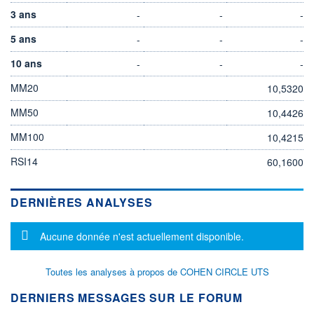
3 ans
-
-
-
5 ans
-
-
-
10 ans
-
-
-
MM20
10,5320
MM50
10,4426
MM100
10,4215
RSI14
60,1600
DERNIÈRES ANALYSES
Message d'information
Aucune donnée n'est actuellement disponible.
Toutes les analyses à propos de COHEN CIRCLE UTS
DERNIERS MESSAGES SUR LE FORUM