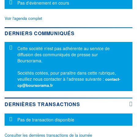
Message d'information
Pas d'évènement en cours
Voir l'agenda complet
DERNIERS COMMUNIQUÉS
Message d'information
Cette société n'est pas adhérente au service de
diffusion des communiqués de presse sur
Boursorama.
Sociétés cotées, pour paraître dans cette rubrique,
veuillez nous contacter à l'adresse suivante :
contact-
cp@boursorama.fr
DERNIÈRES TRANSACTIONS
Message d'information
Pas de transaction disponible
Consulter les dernières transactions de la journée