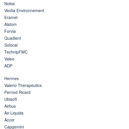
Nokia
Veolia Environnement
Eramet
Alstom
Forvia
Quadient
Solocal
TechnipFMC
Valeo
ADP
Hermes
Valerio Therapeutics
Pernod Ricard
Ubisoft
Airbus
Air Liquide
Accor
Capgemini