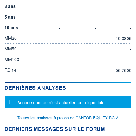
3 ans
-
-
-
5 ans
-
-
-
10 ans
-
-
-
MM20
10,0805
MM50
-
MM100
-
RSI14
56,7600
DERNIÈRES ANALYSES
Message d'information
Aucune donnée n'est actuellement disponible.
Toutes les analyses à propos de CANTOR EQUITY RG-A
DERNIERS MESSAGES SUR LE FORUM