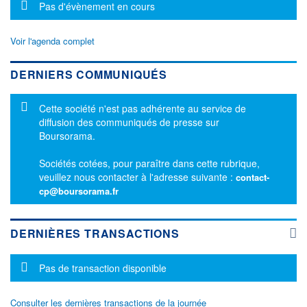
Message d'information
Pas d'évènement en cours
Voir l'agenda complet
DERNIERS COMMUNIQUÉS
Message d'information
Cette société n'est pas adhérente au service de
diffusion des communiqués de presse sur
Boursorama.
Sociétés cotées, pour paraître dans cette rubrique,
veuillez nous contacter à l'adresse suivante :
contact-
cp@boursorama.fr
DERNIÈRES TRANSACTIONS
Message d'information
Pas de transaction disponible
Consulter les dernières transactions de la journée