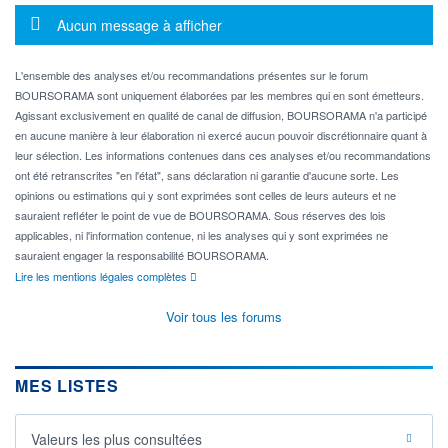
Message d'information
Aucun message à afficher
L'ensemble des analyses et/ou recommandations présentes sur le forum
BOURSORAMA sont uniquement élaborées par les membres qui en sont émetteurs.
Agissant exclusivement en qualité de canal de diffusion, BOURSORAMA n'a participé
en aucune manière à leur élaboration ni exercé aucun pouvoir discrétionnaire quant à
leur sélection. Les informations contenues dans ces analyses et/ou recommandations
ont été retranscrites "en l'état", sans déclaration ni garantie d'aucune sorte. Les
opinions ou estimations qui y sont exprimées sont celles de leurs auteurs et ne
sauraient refléter le point de vue de BOURSORAMA. Sous réserves des lois
applicables, ni l'information contenue, ni les analyses qui y sont exprimées ne
sauraient engager la responsabilité BOURSORAMA.
Lire les mentions légales complètes
Voir tous les forums
MES LISTES
Valeurs les plus consultées