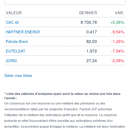
VALEUR
DERNIER
VAR.
8 730,78
+0,36%
CAC 40
0,417
-9,54%
HAFFNER ENERGY
82,03
-1,26%
Pétrole Brent
1,972
-7,94%
EUTELSAT
27,24
-2,08%
2CRSI
Gérer mes listes
* Liste des cabinets d'analystes ayant suivi la valeur au moins une fois dans
l'année :
Un consensus est une moyenne ou une médiane des prévisions ou des
recommandations faites par les analystes financiers. Factset JCF préconise
l'utilisation de la médiane des estimations plutôt que de la moyenne. La moyenne
présente en effet l'inconvénient d'être sensible aux estimations extrêmes d'un
échantillon, inconvénient auquel échappe la médiane. La médiane est donc l'estimation