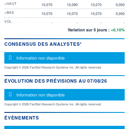
+HAUT
10,070
10,090
10,070
0,000
+BAS
10,070
10,070
10,070
0,000
VOL.
-
-
-
-
Variation sur 5 jours :
+0,10%
CONSENSUS DES ANALYSTES*
Message d'information
Information non disponible
Copyright © 2026 FactSet Research Systems Inc. All rights reserved.
ÉVOLUTION DES PRÉVISIONS AU 07/08/26
Message d'information
Information non disponible
Copyright © 2026 FactSet Research Systems Inc. All rights reserved.
ÉVÈNEMENTS