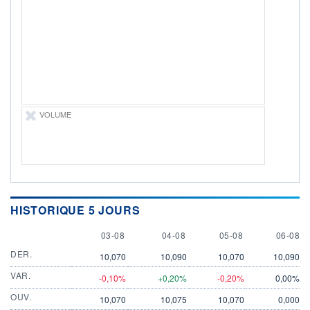
ÉLIGIBILITÉ
Non éligible
Boursobank
+ PORTEFEUILLE
+ LISTE
VOLUME
HISTORIQUE 5 JOURS
3 AUGUST
4 AUGUST
5 AUGUST
6 AUGU
03-08
04-08
05-08
06-08
DER.
10,070
10,090
10,070
10,090
VAR.
-0,10%
+0,20%
-0,20%
0,00%
OUV.
10,070
10,075
10,070
0,000