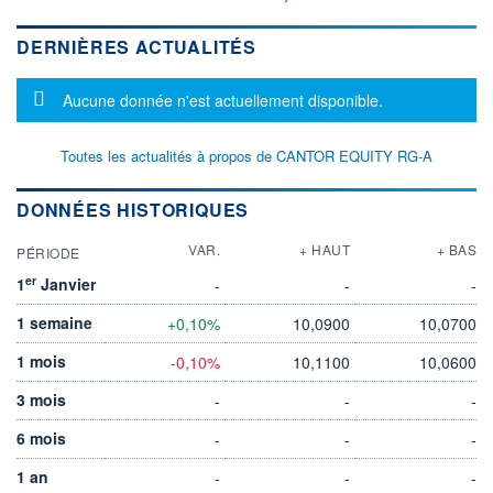
DERNIÈRES ACTUALITÉS
Message d'information
Aucune donnée n'est actuellement disponible.
Toutes les actualités à propos de CANTOR EQUITY RG-A
DONNÉES HISTORIQUES
VAR.
+ HAUT
+ BAS
PÉRIODE
er
1
Janvier
-
-
-
1 semaine
+0,10%
10,0900
10,0700
1 mois
-0,10%
10,1100
10,0600
3 mois
-
-
-
6 mois
-
-
-
1 an
-
-
-