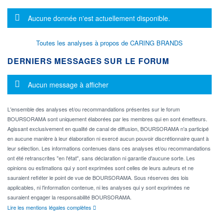
Message d'information
Aucune donnée n'est actuellement disponible.
Toutes les analyses à propos de CARING BRANDS
DERNIERS MESSAGES SUR LE FORUM
Message d'information
Aucun message à afficher
L'ensemble des analyses et/ou recommandations présentes sur le forum
BOURSORAMA sont uniquement élaborées par les membres qui en sont émetteurs.
Agissant exclusivement en qualité de canal de diffusion, BOURSORAMA n'a participé
en aucune manière à leur élaboration ni exercé aucun pouvoir discrétionnaire quant à
leur sélection. Les informations contenues dans ces analyses et/ou recommandations
ont été retranscrites "en l'état", sans déclaration ni garantie d'aucune sorte. Les
opinions ou estimations qui y sont exprimées sont celles de leurs auteurs et ne
sauraient refléter le point de vue de BOURSORAMA. Sous réserves des lois
applicables, ni l'information contenue, ni les analyses qui y sont exprimées ne
sauraient engager la responsabilité BOURSORAMA.
Lire les mentions légales complètes