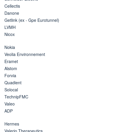
Cellectis
Danone
Getlink (ex - Gpe Eurotunnel)
LVMH
Nicox
Nokia
Veolia Environnement
Eramet
Alstom
Forvia
Quadient
Solocal
TechnipFMC
Valeo
ADP
Hermes
Valerio Therapeutics