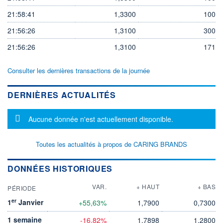
21:58:41
1,3300
100
21:56:26
1,3100
300
21:56:26
1,3100
171
Consulter les dernières transactions de la journée
DERNIÈRES ACTUALITÉS
Message d'information
Aucune donnée n'est actuellement disponible.
Toutes les actualités à propos de CARING BRANDS
DONNÉES HISTORIQUES
VAR.
+ HAUT
+ BAS
PÉRIODE
er
1
Janvier
+55,63%
1,7900
0,7300
1 semaine
-16,82%
1,7898
1,2800