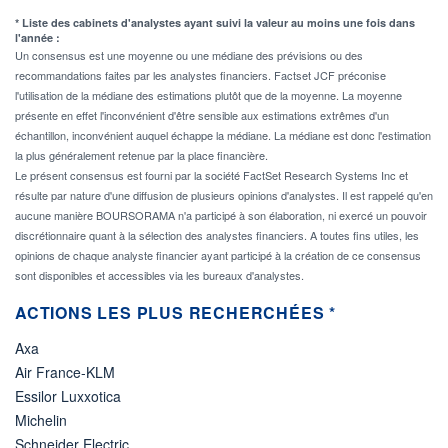
* Liste des cabinets d'analystes ayant suivi la valeur au moins une fois dans
l'année :
Un consensus est une moyenne ou une médiane des prévisions ou des
recommandations faites par les analystes financiers. Factset JCF préconise
l'utilisation de la médiane des estimations plutôt que de la moyenne. La moyenne
présente en effet l'inconvénient d'être sensible aux estimations extrêmes d'un
échantillon, inconvénient auquel échappe la médiane. La médiane est donc l'estimation
la plus généralement retenue par la place financière.
Le présent consensus est fourni par la société FactSet Research Systems Inc et
résulte par nature d'une diffusion de plusieurs opinions d'analystes. Il est rappelé qu'en
aucune manière BOURSORAMA n'a participé à son élaboration, ni exercé un pouvoir
discrétionnaire quant à la sélection des analystes financiers. A toutes fins utiles, les
opinions de chaque analyste financier ayant participé à la création de ce consensus
sont disponibles et accessibles via les bureaux d'analystes.
ACTIONS LES PLUS RECHERCHÉES *
Axa
Air France-KLM
Essilor Luxxotica
Michelin
Schneider Electric