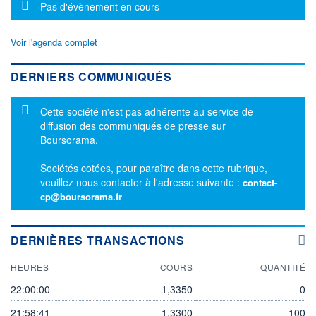
Message d'information
Pas d'évènement en cours
Voir l'agenda complet
DERNIERS COMMUNIQUÉS
Message d'information
Cette société n'est pas adhérente au service de
diffusion des communiqués de presse sur
Boursorama.
Sociétés cotées, pour paraître dans cette rubrique,
veuillez nous contacter à l'adresse suivante :
contact-
cp@boursorama.fr
DERNIÈRES TRANSACTIONS
HEURES
COURS
QUANTITÉ
22:00:00
1,3350
0
21:58:41
1,3300
100