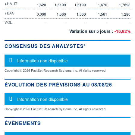
+HAUT
1,620
1,6199
1,6199
1,670
1,7898
+BAS
0,000
1,560
1,560
1,561
1,280
VOL.
-
-
-
-
-
Variation sur 5 jours :
-16,82%
CONSENSUS DES ANALYSTES*
Message d'information
Information non disponible
Copyright © 2026 FactSet Research Systems Inc. All rights reserved.
ÉVOLUTION DES PRÉVISIONS AU 08/08/26
Message d'information
Information non disponible
Copyright © 2026 FactSet Research Systems Inc. All rights reserved.
ÉVÈNEMENTS