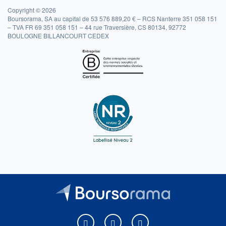
Copyright © 2026
Boursorama, SA au capital de 53 576 889,20 € – RCS Nanterre 351 058 151
– TVA FR 69 351 058 151 – 44 rue Traversière, CS 80134, 92772
BOULOGNE BILLANCOURT CEDEX
Boursorama sur Facebook
Boursorama sur X
Boursorama sur Youtu