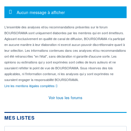
Message d'information
Aucun message à afficher
L'ensemble des analyses et/ou recommandations présentes sur le forum
BOURSORAMA sont uniquement élaborées par les membres qui en sont émetteurs.
Agissant exclusivement en qualité de canal de diffusion, BOURSORAMA n'a participé
en aucune manière à leur élaboration ni exercé aucun pouvoir discrétionnaire quant à
leur sélection. Les informations contenues dans ces analyses et/ou recommandations
ont été retranscrites "en l'état", sans déclaration ni garantie d'aucune sorte. Les
opinions ou estimations qui y sont exprimées sont celles de leurs auteurs et ne
sauraient refléter le point de vue de BOURSORAMA. Sous réserves des lois
applicables, ni l'information contenue, ni les analyses qui y sont exprimées ne
sauraient engager la responsabilité BOURSORAMA.
Lire les mentions légales complètes
Voir tous les forums
MES LISTES