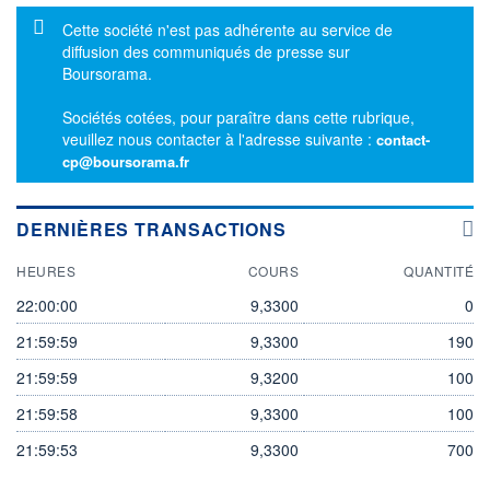
Message d'information
Cette société n'est pas adhérente au service de
diffusion des communiqués de presse sur
Boursorama.
Sociétés cotées, pour paraître dans cette rubrique,
veuillez nous contacter à l'adresse suivante :
contact-
cp@boursorama.fr
DERNIÈRES TRANSACTIONS
HEURES
COURS
QUANTITÉ
22:00:00
9,3300
0
21:59:59
9,3300
190
21:59:59
9,3200
100
21:59:58
9,3300
100
21:59:53
9,3300
700