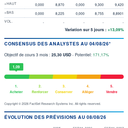
+HAUT
0,000
8,870
0,000
9,300
9,420
+BAS
0,000
8,225
0,000
8,755
8,8901
VOL.
-
-
-
-
-
Variation sur 5 jours :
+13,09%
CONSENSUS DES ANALYSTES AU 04/08/26*
Objectif de cours 3 mois :
25,30 USD
- Potentiel:
171,17%
1,09
1.
2.
3.
4.
5.
Acheter
Renforcer
Conserver
Alléger
Vendre
Copyright © 2026 FactSet Research Systems Inc. All rights reserved.
ÉVOLUTION DES PRÉVISIONS AU 08/08/26
2025
ESTIM. 2026
ESTIM. 2027