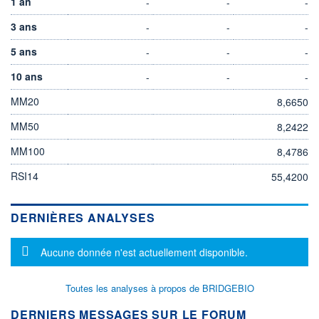
1 an
-
-
-
3 ans
-
-
-
5 ans
-
-
-
10 ans
-
-
-
MM20
8,6650
MM50
8,2422
MM100
8,4786
RSI14
55,4200
DERNIÈRES ANALYSES
Message d'information
Aucune donnée n'est actuellement disponible.
Toutes les analyses à propos de BRIDGEBIO
DERNIERS MESSAGES SUR LE FORUM