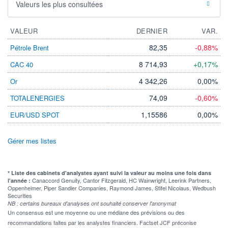
Valeurs les plus consultées
VALEUR
DERNIER
VAR.
82,35
-0,88%
Pétrole Brent
8 714,93
+0,17%
CAC 40
4 342,26
0,00%
Or
74,09
-0,60%
TOTALENERGIES
1,15586
0,00%
EUR/USD SPOT
Gérer mes listes
* Liste des cabinets d'analystes ayant suivi la valeur au moins une fois dans
Canaccord Genuity, Cantor Fitzgerald, HC Wainwright, Leerink Partners,
l'année :
Oppenheimer, Piper Sandler Companies, Raymond James, Stifel Nicolaus, Wedbush
Securities
NB : certains bureaux d'analyses ont souhaité conserver l'anonymat
Un consensus est une moyenne ou une médiane des prévisions ou des
recommandations faites par les analystes financiers. Factset JCF préconise