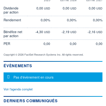
Dividende
0,00
0,00
0,00
USD
USD
USD
par action
Rendement
0,00%
0,00%
0,00%
Bénéfice net
-4,30
-2,19
-2,16
USD
USD
USD
par action
PER
0,00
0,00
0,00
Copyright © 2026 FactSet Research Systems Inc. All rights reserved.
ÉVÈNEMENTS
Message d'information
Pas d'évènement en cours
Voir l'agenda complet
DERNIERS COMMUNIQUÉS