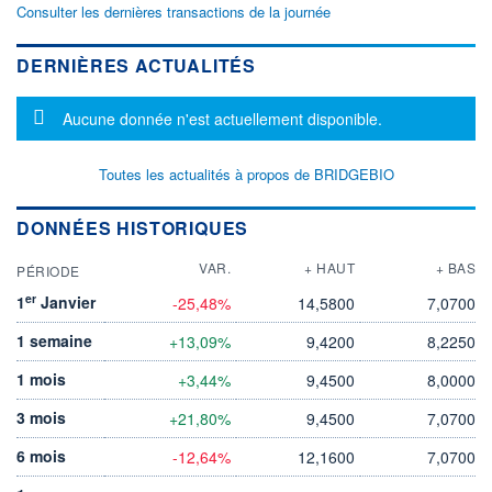
Consulter les dernières transactions de la journée
DERNIÈRES ACTUALITÉS
Message d'information
Aucune donnée n'est actuellement disponible.
Toutes les actualités à propos de BRIDGEBIO
DONNÉES HISTORIQUES
VAR.
+ HAUT
+ BAS
PÉRIODE
er
1
Janvier
-25,48%
14,5800
7,0700
1 semaine
+13,09%
9,4200
8,2250
1 mois
+3,44%
9,4500
8,0000
3 mois
+21,80%
9,4500
7,0700
6 mois
-12,64%
12,1600
7,0700