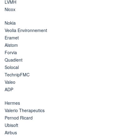
LVMH
Nicox
Nokia
Veolia Environnement
Eramet
Alstom
Forvia
Quadient
Solocal
TechnipFMC
Valeo
ADP
Hermes
Valerio Therapeutics
Pernod Ricard
Ubisoft
Airbus