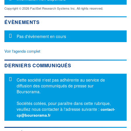
Copyright © 2026 FactSet Research Systems Inc. All rights reserved.
ÉVÈNEMENTS
Message d'information
Pas d'évènement en cours
Voir l'agenda complet
DERNIERS COMMUNIQUÉS
Message d'information
Cette société n'est pas adhérente au service de
diffusion des communiqués de presse sur
Boursorama.
Sociétés cotées, pour paraître dans cette rubrique,
veuillez nous contacter à l'adresse suivante :
contact-
cp@boursorama.fr