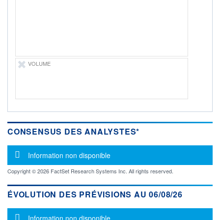
-
PROCHAIN
DIVIDENDE
-
ÉLIGIBILITÉ
Non éligible
VOLUME
Boursobank
+ PORTEFEUILLE
+ LISTE
CONSENSUS DES ANALYSTES*
Message d'information
Information non disponible
Copyright © 2026 FactSet Research Systems Inc. All rights reserved.
ÉVOLUTION DES PRÉVISIONS AU 06/08/26
Message d'information
Information non disponible