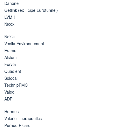
Danone
Getlink (ex - Gpe Eurotunnel)
LVMH
Nicox
Nokia
Veolia Environnement
Eramet
Alstom
Forvia
Quadient
Solocal
TechnipFMC
Valeo
ADP
Hermes
Valerio Therapeutics
Pernod Ricard