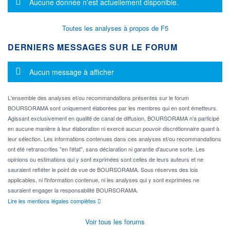
Message d'information
Aucune donnée n'est actuellement disponible.
Toutes les analyses à propos de F5
DERNIERS MESSAGES SUR LE FORUM
Message d'information
Aucun message à afficher
L'ensemble des analyses et/ou recommandations présentes sur le forum
BOURSORAMA sont uniquement élaborées par les membres qui en sont émetteurs.
Agissant exclusivement en qualité de canal de diffusion, BOURSORAMA n'a participé
en aucune manière à leur élaboration ni exercé aucun pouvoir discrétionnaire quant à
leur sélection. Les informations contenues dans ces analyses et/ou recommandations
ont été retranscrites "en l'état", sans déclaration ni garantie d'aucune sorte. Les
opinions ou estimations qui y sont exprimées sont celles de leurs auteurs et ne
sauraient refléter le point de vue de BOURSORAMA. Sous réserves des lois
applicables, ni l'information contenue, ni les analyses qui y sont exprimées ne
sauraient engager la responsabilité BOURSORAMA.
Lire les mentions légales complètes
Voir tous les forums