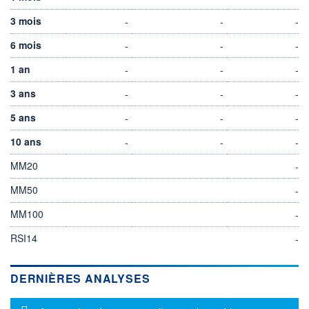
3 mois
-
-
-
6 mois
-
-
-
1 an
-
-
-
3 ans
-
-
-
5 ans
-
-
-
10 ans
-
-
-
MM20
-
MM50
-
MM100
-
RSI14
-
DERNIÈRES ANALYSES