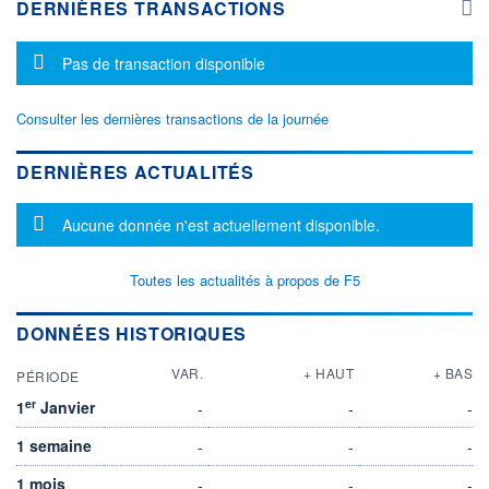
DERNIÈRES TRANSACTIONS
Message d'information
Pas de transaction disponible
Consulter les dernières transactions de la journée
DERNIÈRES ACTUALITÉS
Message d'information
Aucune donnée n'est actuellement disponible.
Toutes les actualités à propos de F5
DONNÉES HISTORIQUES
VAR.
+ HAUT
+ BAS
PÉRIODE
er
1
Janvier
-
-
-
1 semaine
-
-
-
1 mois
-
-
-