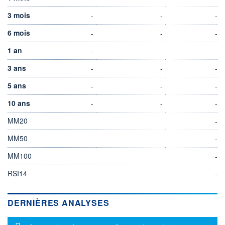
3 mois
-
-
-
6 mois
-
-
-
1 an
-
-
-
3 ans
-
-
-
5 ans
-
-
-
10 ans
-
-
-
MM20
-
MM50
-
MM100
-
RSI14
-
DERNIÈRES ANALYSES