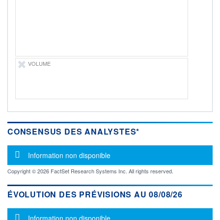
-
PROCHAIN
DIVIDENDE
-
ÉLIGIBILITÉ
Non éligible
VOLUME
Boursobank
+ PORTEFEUILLE
+ LISTE
CONSENSUS DES ANALYSTES*
Message d'information
Information non disponible
Copyright © 2026 FactSet Research Systems Inc. All rights reserved.
ÉVOLUTION DES PRÉVISIONS AU 08/08/26
Message d'information
Information non disponible