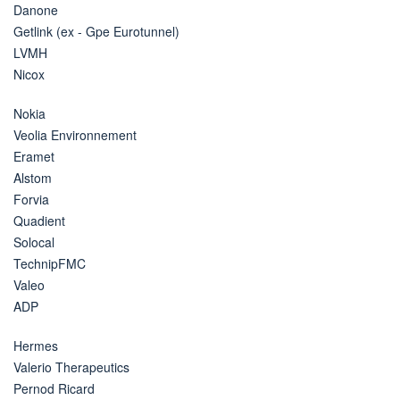
Danone
Getlink (ex - Gpe Eurotunnel)
LVMH
Nicox
Nokia
Veolia Environnement
Eramet
Alstom
Forvia
Quadient
Solocal
TechnipFMC
Valeo
ADP
Hermes
Valerio Therapeutics
Pernod Ricard