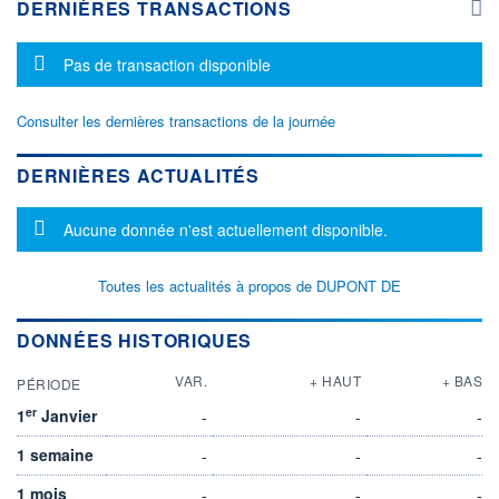
DERNIÈRES TRANSACTIONS
Message d'information
Pas de transaction disponible
Consulter les dernières transactions de la journée
DERNIÈRES ACTUALITÉS
Message d'information
Aucune donnée n'est actuellement disponible.
Toutes les actualités à propos de DUPONT DE
DONNÉES HISTORIQUES
VAR.
+ HAUT
+ BAS
PÉRIODE
er
1
Janvier
-
-
-
1 semaine
-
-
-
1 mois
-
-
-