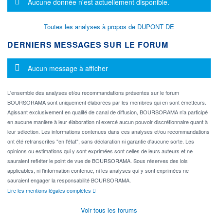
Message d'information
Aucune donnée n'est actuellement disponible.
Toutes les analyses à propos de DUPONT DE
DERNIERS MESSAGES SUR LE FORUM
Message d'information
Aucun message à afficher
L'ensemble des analyses et/ou recommandations présentes sur le forum
BOURSORAMA sont uniquement élaborées par les membres qui en sont émetteurs.
Agissant exclusivement en qualité de canal de diffusion, BOURSORAMA n'a participé
en aucune manière à leur élaboration ni exercé aucun pouvoir discrétionnaire quant à
leur sélection. Les informations contenues dans ces analyses et/ou recommandations
ont été retranscrites "en l'état", sans déclaration ni garantie d'aucune sorte. Les
opinions ou estimations qui y sont exprimées sont celles de leurs auteurs et ne
sauraient refléter le point de vue de BOURSORAMA. Sous réserves des lois
applicables, ni l'information contenue, ni les analyses qui y sont exprimées ne
sauraient engager la responsabilité BOURSORAMA.
Lire les mentions légales complètes
Voir tous les forums