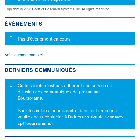
Copyright © 2026 FactSet Research Systems Inc. All rights reserved.
ÉVÈNEMENTS
Message d'information
Pas d'évènement en cours
Voir l'agenda complet
DERNIERS COMMUNIQUÉS
Message d'information
Cette société n'est pas adhérente au service de
diffusion des communiqués de presse sur
Boursorama.
Sociétés cotées, pour paraître dans cette rubrique,
veuillez nous contacter à l'adresse suivante :
contact-
cp@boursorama.fr