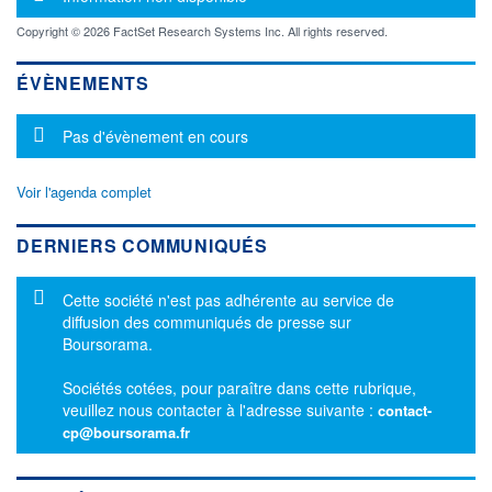
Copyright © 2026 FactSet Research Systems Inc. All rights reserved.
ÉVÈNEMENTS
Message d'information
Pas d'évènement en cours
Voir l'agenda complet
DERNIERS COMMUNIQUÉS
Message d'information
Cette société n'est pas adhérente au service de
diffusion des communiqués de presse sur
Boursorama.
Sociétés cotées, pour paraître dans cette rubrique,
veuillez nous contacter à l'adresse suivante :
contact-
cp@boursorama.fr