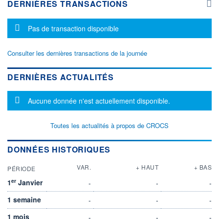
DERNIÈRES TRANSACTIONS
Message d'information
Pas de transaction disponible
Consulter les dernières transactions de la journée
DERNIÈRES ACTUALITÉS
Message d'information
Aucune donnée n'est actuellement disponible.
Toutes les actualités à propos de CROCS
DONNÉES HISTORIQUES
VAR.
+ HAUT
+ BAS
PÉRIODE
er
1
Janvier
-
-
-
1 semaine
-
-
-
1 mois
-
-
-