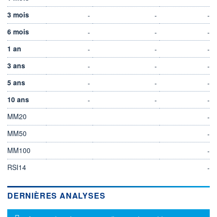
3 mois
-
-
-
6 mois
-
-
-
1 an
-
-
-
3 ans
-
-
-
5 ans
-
-
-
10 ans
-
-
-
MM20
-
MM50
-
MM100
-
RSI14
-
DERNIÈRES ANALYSES