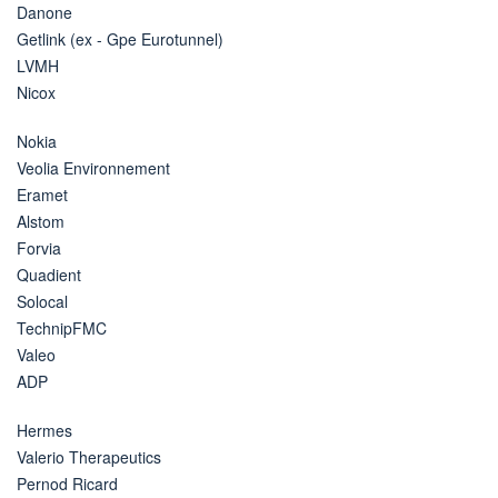
Danone
Getlink (ex - Gpe Eurotunnel)
LVMH
Nicox
Nokia
Veolia Environnement
Eramet
Alstom
Forvia
Quadient
Solocal
TechnipFMC
Valeo
ADP
Hermes
Valerio Therapeutics
Pernod Ricard