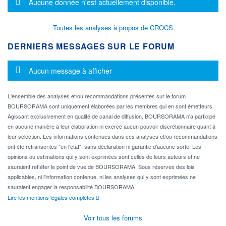
Message d'information
Aucune donnée n'est actuellement disponible.
Toutes les analyses à propos de CROCS
DERNIERS MESSAGES SUR LE FORUM
Message d'information
Aucun message à afficher
L'ensemble des analyses et/ou recommandations présentes sur le forum
BOURSORAMA sont uniquement élaborées par les membres qui en sont émetteurs.
Agissant exclusivement en qualité de canal de diffusion, BOURSORAMA n'a participé
en aucune manière à leur élaboration ni exercé aucun pouvoir discrétionnaire quant à
leur sélection. Les informations contenues dans ces analyses et/ou recommandations
ont été retranscrites "en l'état", sans déclaration ni garantie d'aucune sorte. Les
opinions ou estimations qui y sont exprimées sont celles de leurs auteurs et ne
sauraient refléter le point de vue de BOURSORAMA. Sous réserves des lois
applicables, ni l'information contenue, ni les analyses qui y sont exprimées ne
sauraient engager la responsabilité BOURSORAMA.
Lire les mentions légales complètes
Voir tous les forums