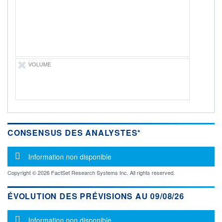
-
PROCHAIN
DIVIDENDE
-
ÉLIGIBILITÉ
Non éligible
VOLUME
Boursobank
+ PORTEFEUILLE
+ LISTE
CONSENSUS DES ANALYSTES*
Message d'information
Information non disponible
Copyright © 2026 FactSet Research Systems Inc. All rights reserved.
ÉVOLUTION DES PRÉVISIONS AU 09/08/26
Message d'information
Information non disponible