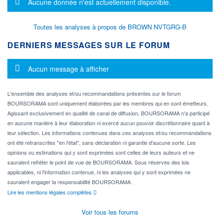
Message d'information
Aucune donnée n'est actuellement disponible.
Toutes les analyses à propos de BROWN NVTGRG-B
DERNIERS MESSAGES SUR LE FORUM
Message d'information
Aucun message à afficher
L'ensemble des analyses et/ou recommandations présentes sur le forum
BOURSORAMA sont uniquement élaborées par les membres qui en sont émetteurs.
Agissant exclusivement en qualité de canal de diffusion, BOURSORAMA n'a participé
en aucune manière à leur élaboration ni exercé aucun pouvoir discrétionnaire quant à
leur sélection. Les informations contenues dans ces analyses et/ou recommandations
ont été retranscrites "en l'état", sans déclaration ni garantie d'aucune sorte. Les
opinions ou estimations qui y sont exprimées sont celles de leurs auteurs et ne
sauraient refléter le point de vue de BOURSORAMA. Sous réserves des lois
applicables, ni l'information contenue, ni les analyses qui y sont exprimées ne
sauraient engager la responsabilité BOURSORAMA.
Lire les mentions légales complètes
Voir tous les forums