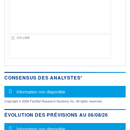
-
PROCHAIN
DIVIDENDE
-
ÉLIGIBILITÉ
Non éligible
VOLUME
Boursobank
+ PORTEFEUILLE
+ LISTE
CONSENSUS DES ANALYSTES*
Message d'information
Information non disponible
Copyright © 2026 FactSet Research Systems Inc. All rights reserved.
ÉVOLUTION DES PRÉVISIONS AU 06/08/26
Message d'information
Information non disponible