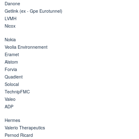
Danone
Getlink (ex - Gpe Eurotunnel)
LVMH
Nicox
Nokia
Veolia Environnement
Eramet
Alstom
Forvia
Quadient
Solocal
TechnipFMC
Valeo
ADP
Hermes
Valerio Therapeutics
Pernod Ricard