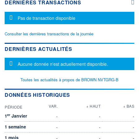
DERNIÈRES TRANSACTIONS
Message d'information
Pas de transaction disponible
Consulter les dernières transactions de la journée
DERNIÈRES ACTUALITÉS
Message d'information
Aucune donnée n'est actuellement disponible.
Toutes les actualités à propos de BROWN NVTGRG-B
DONNÉES HISTORIQUES
VAR.
+ HAUT
+ BAS
PÉRIODE
er
1
Janvier
-
-
-
1 semaine
-
-
-
1 mois
-
-
-