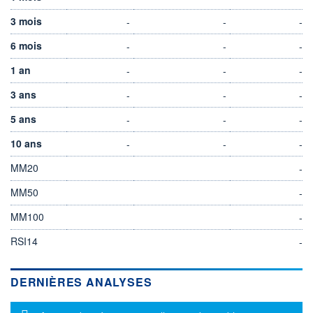
3 mois
-
-
-
6 mois
-
-
-
1 an
-
-
-
3 ans
-
-
-
5 ans
-
-
-
10 ans
-
-
-
MM20
-
MM50
-
MM100
-
RSI14
-
DERNIÈRES ANALYSES