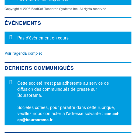
Copyright © 2026 FactSet Research Systems Inc. All rights reserved.
ÉVÈNEMENTS
Message d'information
Pas d'évènement en cours
Voir l'agenda complet
DERNIERS COMMUNIQUÉS
Message d'information
Cette société n'est pas adhérente au service de
diffusion des communiqués de presse sur
Boursorama.
Sociétés cotées, pour paraître dans cette rubrique,
veuillez nous contacter à l'adresse suivante :
contact-
cp@boursorama.fr