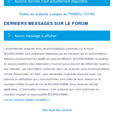
Message d'information
Aucune donnée n'est actuellement disponible.
Toutes les analyses à propos de TRAWELL CO-RG
DERNIERS MESSAGES SUR LE FORUM
Message d'information
Aucun message à afficher
L'ensemble des analyses et/ou recommandations présentes sur le forum
BOURSORAMA sont uniquement élaborées par les membres qui en sont émetteurs.
Agissant exclusivement en qualité de canal de diffusion, BOURSORAMA n'a participé
en aucune manière à leur élaboration ni exercé aucun pouvoir discrétionnaire quant à
leur sélection. Les informations contenues dans ces analyses et/ou recommandations
ont été retranscrites "en l'état", sans déclaration ni garantie d'aucune sorte. Les
opinions ou estimations qui y sont exprimées sont celles de leurs auteurs et ne
sauraient refléter le point de vue de BOURSORAMA. Sous réserves des lois
applicables, ni l'information contenue, ni les analyses qui y sont exprimées ne
sauraient engager la responsabilité BOURSORAMA.
Lire les mentions légales complètes
Voir tous les forums