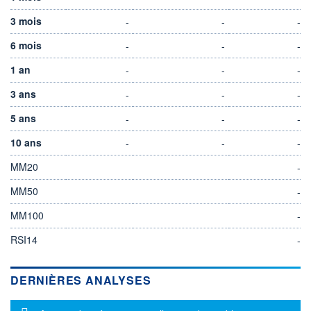
3 mois
-
-
-
6 mois
-
-
-
1 an
-
-
-
3 ans
-
-
-
5 ans
-
-
-
10 ans
-
-
-
MM20
-
MM50
-
MM100
-
RSI14
-
DERNIÈRES ANALYSES