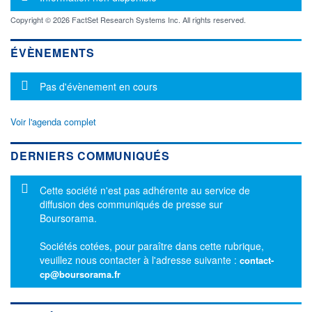
Copyright © 2026 FactSet Research Systems Inc. All rights reserved.
ÉVÈNEMENTS
Message d'information
Pas d'évènement en cours
Voir l'agenda complet
DERNIERS COMMUNIQUÉS
Message d'information
Cette société n'est pas adhérente au service de
diffusion des communiqués de presse sur
Boursorama.
Sociétés cotées, pour paraître dans cette rubrique,
veuillez nous contacter à l'adresse suivante :
contact-
cp@boursorama.fr