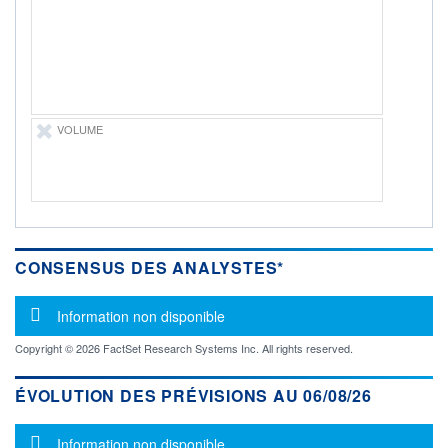
-
PROCHAIN
DIVIDENDE
-
ÉLIGIBILITÉ
Non éligible
Boursobank
VOLUME
+ PORTEFEUILLE
+ LISTE
CONSENSUS DES ANALYSTES*
Message d'information
Information non disponible
Copyright © 2026 FactSet Research Systems Inc. All rights reserved.
ÉVOLUTION DES PRÉVISIONS AU 06/08/26
Message d'information
Information non disponible