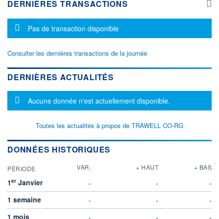
DERNIÈRES TRANSACTIONS
Message d'information
Pas de transaction disponible
Consulter les dernières transactions de la journée
DERNIÈRES ACTUALITÉS
Message d'information
Aucune donnée n'est actuellement disponible.
Toutes les actualités à propos de TRAWELL CO-RG
DONNÉES HISTORIQUES
VAR.
+ HAUT
+ BAS
PÉRIODE
er
1
Janvier
-
-
-
1 semaine
-
-
-
1 mois
-
-
-