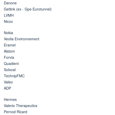
Danone
Getlink (ex - Gpe Eurotunnel)
LVMH
Nicox
Nokia
Veolia Environnement
Eramet
Alstom
Forvia
Quadient
Solocal
TechnipFMC
Valeo
ADP
Hermes
Valerio Therapeutics
Pernod Ricard