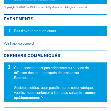
Copyright © 2026 FactSet Research Systems Inc. All rights reserved.
ÉVÈNEMENTS
Message d'information
Pas d'évènement en cours
Voir l'agenda complet
DERNIERS COMMUNIQUÉS
Message d'information
Cette société n'est pas adhérente au service de
diffusion des communiqués de presse sur
Boursorama.
Sociétés cotées, pour paraître dans cette rubrique,
veuillez nous contacter à l'adresse suivante :
contact-
cp@boursorama.fr