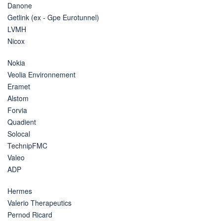
Danone
Getlink (ex - Gpe Eurotunnel)
LVMH
Nicox
Nokia
Veolia Environnement
Eramet
Alstom
Forvia
Quadient
Solocal
TechnipFMC
Valeo
ADP
Hermes
Valerio Therapeutics
Pernod Ricard