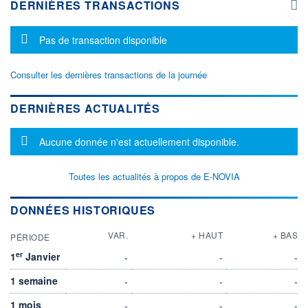
DERNIÈRES TRANSACTIONS
Message d'information
Pas de transaction disponible
Consulter les dernières transactions de la journée
DERNIÈRES ACTUALITÉS
Message d'information
Aucune donnée n'est actuellement disponible.
Toutes les actualités à propos de E-NOVIA
DONNÉES HISTORIQUES
VAR.
+ HAUT
+ BAS
PÉRIODE
er
1
Janvier
-
-
-
1 semaine
-
-
-
1 mois
-
-
-