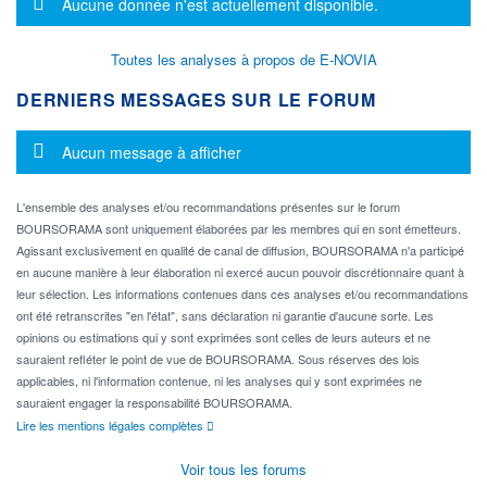
Message d'information
Aucune donnée n'est actuellement disponible.
Toutes les analyses à propos de E-NOVIA
DERNIERS MESSAGES SUR LE FORUM
Message d'information
Aucun message à afficher
L'ensemble des analyses et/ou recommandations présentes sur le forum
BOURSORAMA sont uniquement élaborées par les membres qui en sont émetteurs.
Agissant exclusivement en qualité de canal de diffusion, BOURSORAMA n'a participé
en aucune manière à leur élaboration ni exercé aucun pouvoir discrétionnaire quant à
leur sélection. Les informations contenues dans ces analyses et/ou recommandations
ont été retranscrites "en l'état", sans déclaration ni garantie d'aucune sorte. Les
opinions ou estimations qui y sont exprimées sont celles de leurs auteurs et ne
sauraient refléter le point de vue de BOURSORAMA. Sous réserves des lois
applicables, ni l'information contenue, ni les analyses qui y sont exprimées ne
sauraient engager la responsabilité BOURSORAMA.
Lire les mentions légales complètes
Voir tous les forums