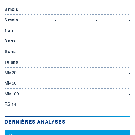
3 mois
-
-
-
6 mois
-
-
-
1 an
-
-
-
3 ans
-
-
-
5 ans
-
-
-
10 ans
-
-
-
MM20
-
MM50
-
MM100
-
RSI14
-
DERNIÈRES ANALYSES