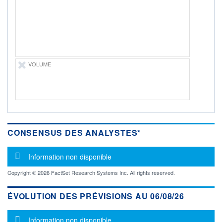
-
PROCHAIN
DIVIDENDE
-
ÉLIGIBILITÉ
Non éligible
Boursobank
VOLUME
+ PORTEFEUILLE
+ LISTE
CONSENSUS DES ANALYSTES*
Message d'information
Information non disponible
Copyright © 2026 FactSet Research Systems Inc. All rights reserved.
ÉVOLUTION DES PRÉVISIONS AU 06/08/26
Message d'information
Information non disponible