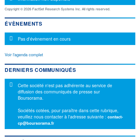
Copyright © 2026 FactSet Research Systems Inc. All rights reserved.
ÉVÈNEMENTS
Message d'information
Pas d'évènement en cours
Voir l'agenda complet
DERNIERS COMMUNIQUÉS
Message d'information
Cette société n'est pas adhérente au service de
diffusion des communiqués de presse sur
Boursorama.
Sociétés cotées, pour paraître dans cette rubrique,
veuillez nous contacter à l'adresse suivante :
contact-
cp@boursorama.fr