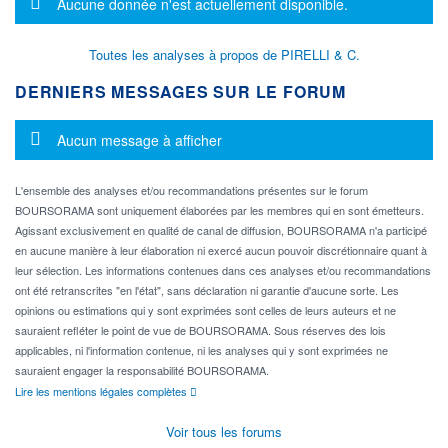
Message d'information
Aucune donnée n'est actuellement disponible.
Toutes les analyses à propos de PIRELLI & C.
DERNIERS MESSAGES SUR LE FORUM
Message d'information
Aucun message à afficher
L'ensemble des analyses et/ou recommandations présentes sur le forum
BOURSORAMA sont uniquement élaborées par les membres qui en sont émetteurs.
Agissant exclusivement en qualité de canal de diffusion, BOURSORAMA n'a participé
en aucune manière à leur élaboration ni exercé aucun pouvoir discrétionnaire quant à
leur sélection. Les informations contenues dans ces analyses et/ou recommandations
ont été retranscrites "en l'état", sans déclaration ni garantie d'aucune sorte. Les
opinions ou estimations qui y sont exprimées sont celles de leurs auteurs et ne
sauraient refléter le point de vue de BOURSORAMA. Sous réserves des lois
applicables, ni l'information contenue, ni les analyses qui y sont exprimées ne
sauraient engager la responsabilité BOURSORAMA.
Lire les mentions légales complètes
Voir tous les forums