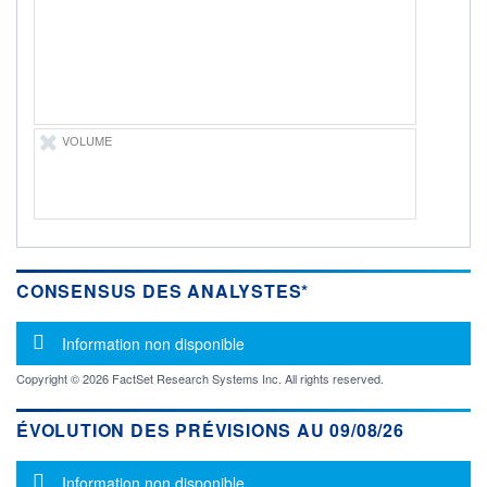
-
PROCHAIN
DIVIDENDE
-
ÉLIGIBILITÉ
Non éligible
Boursobank
VOLUME
+ PORTEFEUILLE
+ LISTE
CONSENSUS DES ANALYSTES*
Message d'information
Information non disponible
Copyright © 2026 FactSet Research Systems Inc. All rights reserved.
ÉVOLUTION DES PRÉVISIONS AU 09/08/26
Message d'information
Information non disponible