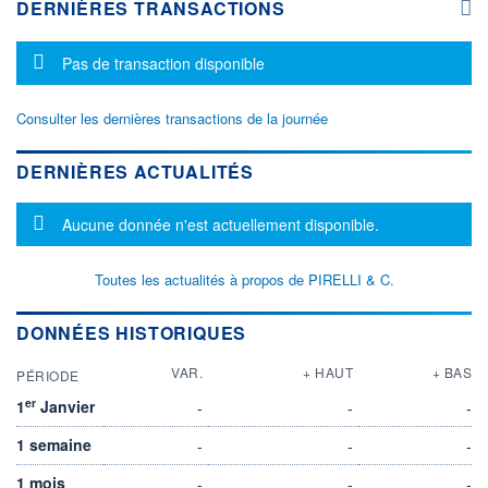
DERNIÈRES TRANSACTIONS
Message d'information
Pas de transaction disponible
Consulter les dernières transactions de la journée
DERNIÈRES ACTUALITÉS
Message d'information
Aucune donnée n'est actuellement disponible.
Toutes les actualités à propos de PIRELLI & C.
DONNÉES HISTORIQUES
VAR.
+ HAUT
+ BAS
PÉRIODE
er
1
Janvier
-
-
-
1 semaine
-
-
-
1 mois
-
-
-