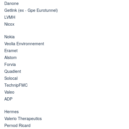
Danone
Getlink (ex - Gpe Eurotunnel)
LVMH
Nicox
Nokia
Veolia Environnement
Eramet
Alstom
Forvia
Quadient
Solocal
TechnipFMC
Valeo
ADP
Hermes
Valerio Therapeutics
Pernod Ricard