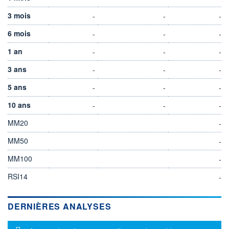
3 mois
-
-
-
6 mois
-
-
-
1 an
-
-
-
3 ans
-
-
-
5 ans
-
-
-
10 ans
-
-
-
MM20
-
MM50
-
MM100
-
RSI14
-
DERNIÈRES ANALYSES