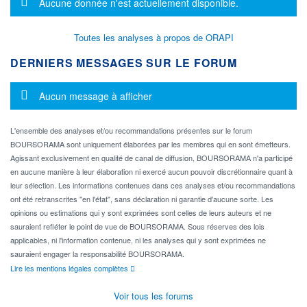
Message d'information
Aucune donnée n'est actuellement disponible.
Toutes les analyses à propos de ORAPI
DERNIERS MESSAGES SUR LE FORUM
Message d'information
Aucun message à afficher
L'ensemble des analyses et/ou recommandations présentes sur le forum
BOURSORAMA sont uniquement élaborées par les membres qui en sont émetteurs.
Agissant exclusivement en qualité de canal de diffusion, BOURSORAMA n'a participé
en aucune manière à leur élaboration ni exercé aucun pouvoir discrétionnaire quant à
leur sélection. Les informations contenues dans ces analyses et/ou recommandations
ont été retranscrites "en l'état", sans déclaration ni garantie d'aucune sorte. Les
opinions ou estimations qui y sont exprimées sont celles de leurs auteurs et ne
sauraient refléter le point de vue de BOURSORAMA. Sous réserves des lois
applicables, ni l'information contenue, ni les analyses qui y sont exprimées ne
sauraient engager la responsabilité BOURSORAMA.
Lire les mentions légales complètes
Voir tous les forums