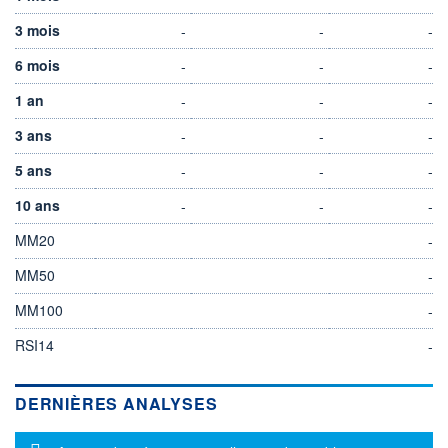
3 mois
-
-
-
6 mois
-
-
-
1 an
-
-
-
3 ans
-
-
-
5 ans
-
-
-
10 ans
-
-
-
MM20
-
MM50
-
MM100
-
RSI14
-
DERNIÈRES ANALYSES