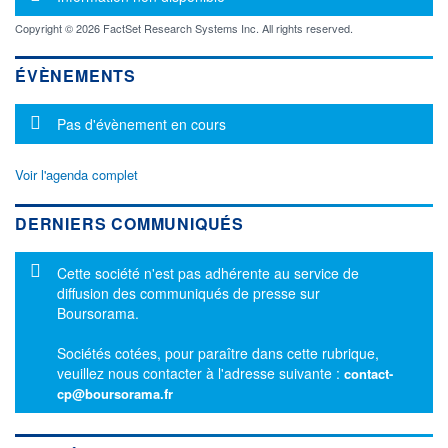
Copyright © 2026 FactSet Research Systems Inc. All rights reserved.
ÉVÈNEMENTS
Message d'information
Pas d'évènement en cours
Voir l'agenda complet
DERNIERS COMMUNIQUÉS
Message d'information
Cette société n'est pas adhérente au service de
diffusion des communiqués de presse sur
Boursorama.
Sociétés cotées, pour paraître dans cette rubrique,
veuillez nous contacter à l'adresse suivante :
contact-
cp@boursorama.fr