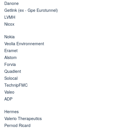
Danone
Getlink (ex - Gpe Eurotunnel)
LVMH
Nicox
Nokia
Veolia Environnement
Eramet
Alstom
Forvia
Quadient
Solocal
TechnipFMC
Valeo
ADP
Hermes
Valerio Therapeutics
Pernod Ricard