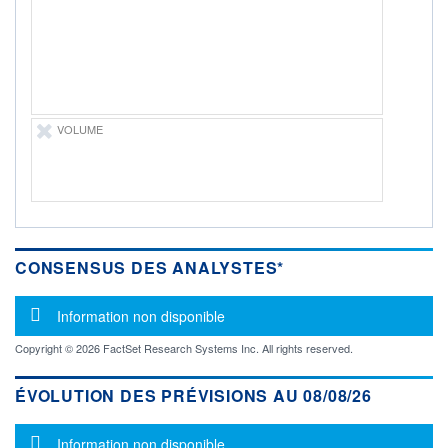
-
PROCHAIN
DIVIDENDE
-
ÉLIGIBILITÉ
Non éligible
Boursobank
VOLUME
+ PORTEFEUILLE
+ LISTE
CONSENSUS DES ANALYSTES*
Message d'information
Information non disponible
Copyright © 2026 FactSet Research Systems Inc. All rights reserved.
ÉVOLUTION DES PRÉVISIONS AU 08/08/26
Message d'information
Information non disponible