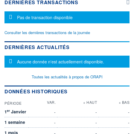
DERNIÈRES TRANSACTIONS
Message d'information
Pas de transaction disponible
Consulter les dernières transactions de la journée
DERNIÈRES ACTUALITÉS
Message d'information
Aucune donnée n'est actuellement disponible.
Toutes les actualités à propos de ORAPI
DONNÉES HISTORIQUES
VAR.
+ HAUT
+ BAS
PÉRIODE
er
1
Janvier
-
-
-
1 semaine
-
-
-
1 mois
-
-
-