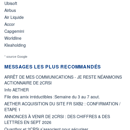
Ubisoft
Airbus
Air Liquide
Accor
Capgemini
Worldline
Kleaholding
* source Google
MESSAGES LES PLUS RECOMMANDÉS
ARRÊT DE MES COMMUNICATIONS - JE RESTE NÉANMOINS
ACTIONNAIRE DE 2CRSI
Info AETHER
File des amix irréductibles :Semaine du 3 au 7 aout.
AETHER ACQUISITION DU SITE FR SXB2 : CONFIRMATION /
ETAPE 1
ANNONCES À VENIR DE 2CRSI : DES CHIFFRES & DES
LETTRES EN SEPT 2026
Quanthor et 2CRSi s’associent pour sécuriser