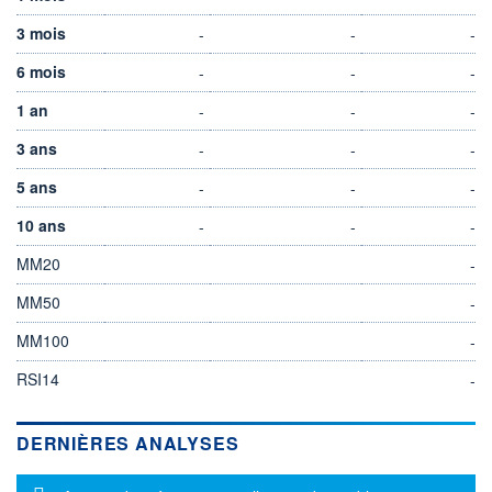
3 mois
-
-
-
6 mois
-
-
-
1 an
-
-
-
3 ans
-
-
-
5 ans
-
-
-
10 ans
-
-
-
MM20
-
MM50
-
MM100
-
RSI14
-
DERNIÈRES ANALYSES