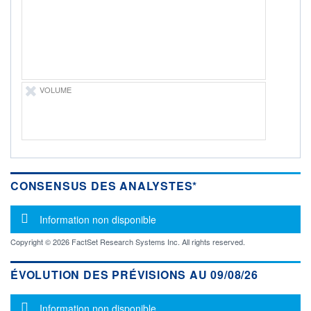
-
PROCHAIN
DIVIDENDE
-
ÉLIGIBILITÉ
Non éligible
Boursobank
VOLUME
+ PORTEFEUILLE
+ LISTE
CONSENSUS DES ANALYSTES*
Message d'information
Information non disponible
Copyright © 2026 FactSet Research Systems Inc. All rights reserved.
ÉVOLUTION DES PRÉVISIONS AU 09/08/26
Message d'information
Information non disponible