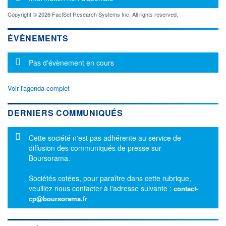
Copyright © 2026 FactSet Research Systems Inc. All rights reserved.
ÉVÈNEMENTS
Message d'information
Pas d'évènement en cours
Voir l'agenda complet
DERNIERS COMMUNIQUÉS
Message d'information
Cette société n'est pas adhérente au service de
diffusion des communiqués de presse sur
Boursorama.
Sociétés cotées, pour paraître dans cette rubrique,
veuillez nous contacter à l'adresse suivante :
contact-
cp@boursorama.fr