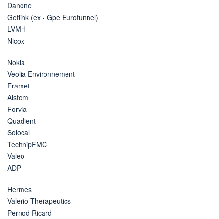
Danone
Getlink (ex - Gpe Eurotunnel)
LVMH
Nicox
Nokia
Veolia Environnement
Eramet
Alstom
Forvia
Quadient
Solocal
TechnipFMC
Valeo
ADP
Hermes
Valerio Therapeutics
Pernod Ricard