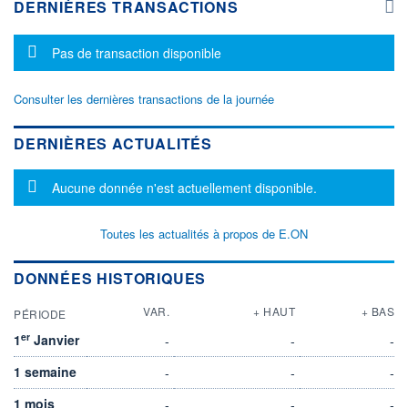
DERNIÈRES TRANSACTIONS
Message d'information
Pas de transaction disponible
Consulter les dernières transactions de la journée
DERNIÈRES ACTUALITÉS
Message d'information
Aucune donnée n'est actuellement disponible.
Toutes les actualités à propos de E.ON
DONNÉES HISTORIQUES
VAR.
+ HAUT
+ BAS
PÉRIODE
er
1
Janvier
-
-
-
1 semaine
-
-
-
1 mois
-
-
-