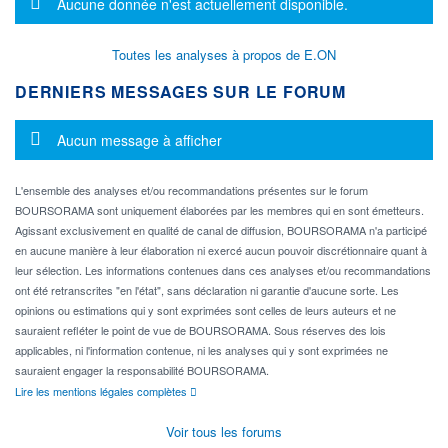
Message d'information
Aucune donnée n'est actuellement disponible.
Toutes les analyses à propos de E.ON
DERNIERS MESSAGES SUR LE FORUM
Message d'information
Aucun message à afficher
L'ensemble des analyses et/ou recommandations présentes sur le forum
BOURSORAMA sont uniquement élaborées par les membres qui en sont émetteurs.
Agissant exclusivement en qualité de canal de diffusion, BOURSORAMA n'a participé
en aucune manière à leur élaboration ni exercé aucun pouvoir discrétionnaire quant à
leur sélection. Les informations contenues dans ces analyses et/ou recommandations
ont été retranscrites "en l'état", sans déclaration ni garantie d'aucune sorte. Les
opinions ou estimations qui y sont exprimées sont celles de leurs auteurs et ne
sauraient refléter le point de vue de BOURSORAMA. Sous réserves des lois
applicables, ni l'information contenue, ni les analyses qui y sont exprimées ne
sauraient engager la responsabilité BOURSORAMA.
Lire les mentions légales complètes
Voir tous les forums