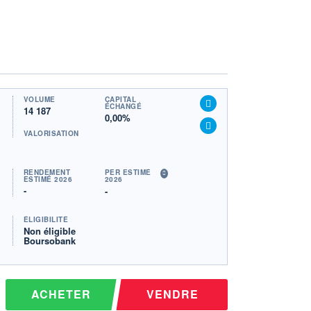
VOLUME
CAPITAL
ÉCHANGÉ
14 187
0,00%
VALORISATION
RENDEMENT
PER ESTIMÉ
ESTIMÉ 2026
2026
-
-
ÉLIGIBILITÉ
Non éligible
Boursobank
ACHETER
VENDRE