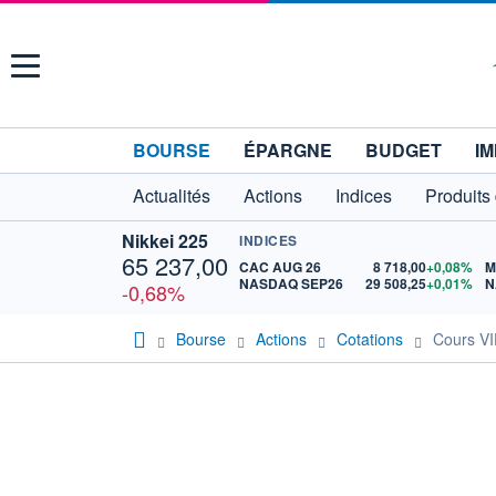
Menu
BOURSE
ÉPARGNE
BUDGET
IM
Actualités
Actions
Indices
Produits
Nikkei 225
INDICES
65 237,00
CAC AUG 26
8 718,00
+0,08%
M
NASDAQ SEP26
29 508,25
+0,01%
N
-0,68%
Bourse
Actions
Cotations
Cours V