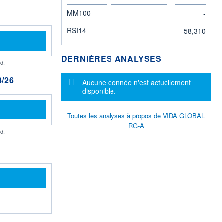
MM100
-
RSI14
58,310
DERNIÈRES ANALYSES
d.
/26
Message d'information
Aucune donnée n'est actuellement
disponible.
Toutes les analyses à propos de VIDA GLOBAL
RG-A
d.