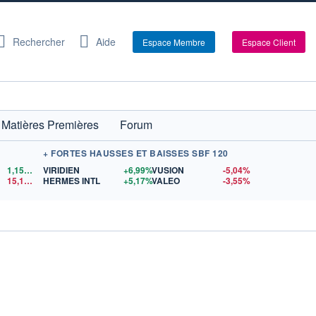
Rechercher
Aide
Espace Membre
Espace Client
Matières Premières
Forum
+ FORTES HAUSSES ET BAISSES SBF 120
1,1524
$US
VIRIDIEN
+6,99%
VUSION
-5,04%
15,15
$US
HERMES INTL
+5,17%
VALEO
-3,55%