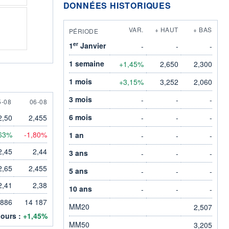
DONNÉES HISTORIQUES
VAR.
+ HAUT
+ BAS
PÉRIODE
er
1
Janvier
-
-
-
1 semaine
+1,45%
2,650
2,300
1 mois
+3,15%
3,252
2,060
3 mois
-
-
-
 AUGUST
6 AUGUST
5-08
06-08
6 mois
2,50
2,455
-
-
-
63%
-1,80%
1 an
-
-
-
2,45
2,44
3 ans
-
-
-
2,65
2,455
5 ans
-
-
-
2,41
2,38
10 ans
-
-
-
 886
14 187
MM20
2,507
jours :
+1,45%
MM50
3,205