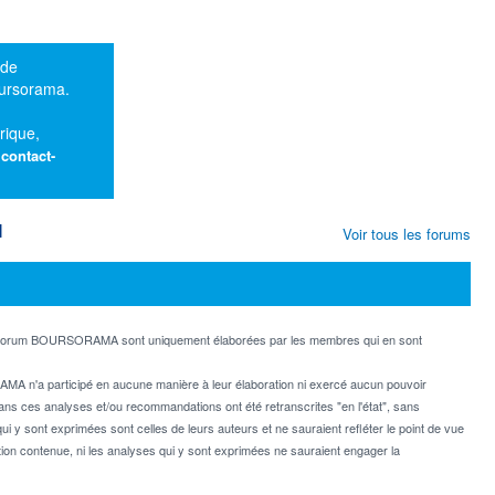
 de
oursorama.
rique,
:
contact-
M
Voir tous les forums
e forum BOURSORAMA sont uniquement élaborées par les membres qui en sont
MA n'a participé en aucune manière à leur élaboration ni exercé aucun pouvoir
dans ces analyses et/ou recommandations ont été retranscrites "en l'état", sans
ui y sont exprimées sont celles de leurs auteurs et ne sauraient refléter le point de vue
on contenue, ni les analyses qui y sont exprimées ne sauraient engager la