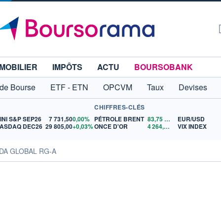
MOBILIER
IMPÔTS
ACTU
BOURSOBANK
 de Bourse
ETF - ETN
OPCVM
Taux
Devises
CHIFFRES-CLÉS
INI S&P SEP26
7 731,50
0,00%
PÉTROLE BRENT
83,75
$US
EUR/USD
ASDAQ DEC26
29 805,00
+0,03%
ONCE D'OR
4 264,96
$US
VIX INDEX
IDA GLOBAL RG-A