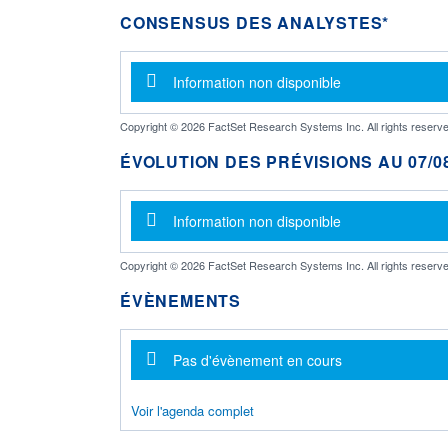
CONSENSUS DES ANALYSTES*
Message d'information
Information non disponible
Copyright © 2026 FactSet Research Systems Inc. All rights reserve
ÉVOLUTION DES PRÉVISIONS AU 07/08
Message d'information
Information non disponible
Copyright © 2026 FactSet Research Systems Inc. All rights reserve
ÉVÈNEMENTS
Message d'information
Pas d'évènement en cours
Voir l'agenda complet