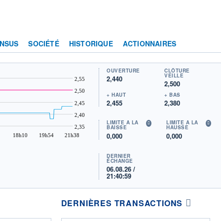
NSUS
SOCIÉTÉ
HISTORIQUE
ACTIONNAIRES
OUVERTURE
CLÔTURE
VEILLE
2,440
2,55
2,500
2,50
+ HAUT
+ BAS
2,455
2,380
2,45
2,40
LIMITE À LA
LIMITE À LA
2,35
BAISSE
HAUSSE
0,000
0,000
18h10
19h54
21h38
DERNIER
ÉCHANGE
06.08.26 /
21:40:59
DERNIÈRES TRANSACTIONS