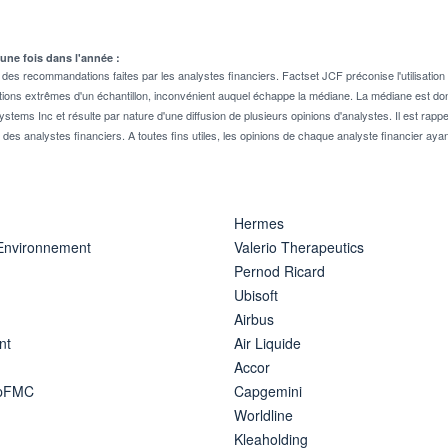
 une fois dans l'année :
 recommandations faites par les analystes financiers. Factset JCF préconise l'utilisation 
tions extrêmes d'un échantillon, inconvénient auquel échappe la médiane. La médiane est donc
stems Inc et résulte par nature d'une diffusion de plusieurs opinions d'analystes. Il est 
n des analystes financiers. A toutes fins utiles, les opinions de chaque analyste financier aya
Hermes
 Environnement
Valerio Therapeutics
Pernod Ricard
Ubisoft
Airbus
nt
Air Liquide
Accor
ipFMC
Capgemini
Worldline
Kleaholding