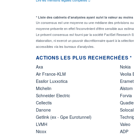
* Liste des cabinets d'analystes ayant suivi la valeur au moins
Un consensus est une moyenne ou une médiane des prévisions ou des
moyenne présente en effet l'inconvénient d'être sensible aux estima
Le présent consensus est fourni par la société FactSet Research Sy
élaboration, ni exercé un pouvoir discrétionnaire quant à la sélectio
accessibles via les bureaux d'analystes.
ACTIONS LES PLUS RECHERCHÉES *
Axa
Nokia
Air France-KLM
Veolia
Essilor Luxxotica
Eramet
Michelin
Alstom
Schneider Electric
Forvia
Cellectis
Quadie
Danone
Solocal
Getlink (ex - Gpe Eurotunnel)
Techn
LVMH
Valeo
Nicox
ADP