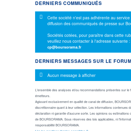
DERNIERS COMMUNIQUÉS
Message d'information
Cette société n'est pas adhérente au service
diffusion des communiqués de presse sur B
Sociétés cotées, pour paraître dans cette rub
veuillez nous contacter à l'adresse suivante 
cp@boursorama.fr
DERNIERS MESSAGES SUR LE FORU
Message d'information
Aucun message à afficher
L'ensemble des analyses et/ou recommandations présentes sur l
émetteurs.
Agissant exclusivement en qualité de canal de diffusion, BOURSORA
discrétionnaire quant à leur sélection. Les informations contenues 
déclaration ni garantie d'aucune sorte. Les opinions ou estimations q
de BOURSORAMA. Sous réserves des lois applicables, ni l'informati
responsabilité BOURSORAMA.
Lire les mentions légales complètes