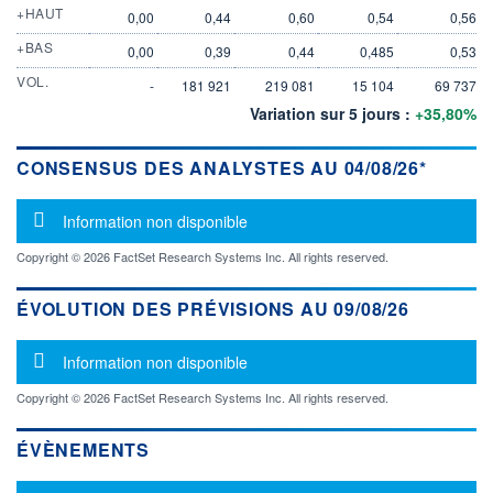
+HAUT
0,00
0,44
0,60
0,54
0,56
+BAS
0,00
0,39
0,44
0,485
0,53
VOL.
-
181 921
219 081
15 104
69 737
Variation sur 5 jours :
+35,80%
CONSENSUS DES ANALYSTES AU 04/08/26*
Message d'information
Information non disponible
Copyright © 2026 FactSet Research Systems Inc. All rights reserved.
ÉVOLUTION DES PRÉVISIONS AU 09/08/26
Message d'information
Information non disponible
Copyright © 2026 FactSet Research Systems Inc. All rights reserved.
ÉVÈNEMENTS