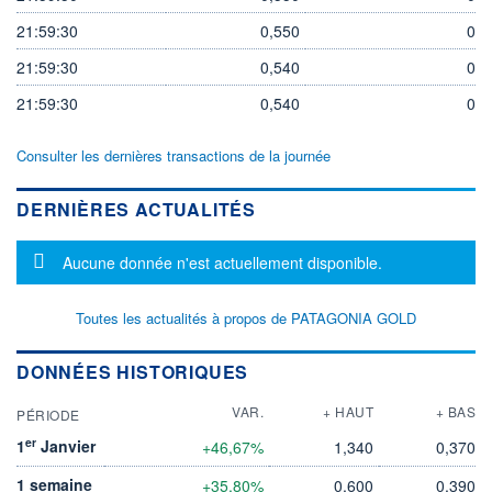
21:59:30
0,550
0
21:59:30
0,540
0
21:59:30
0,540
0
Consulter les dernières transactions de la journée
DERNIÈRES ACTUALITÉS
Message d'information
Aucune donnée n'est actuellement disponible.
Toutes les actualités à propos de PATAGONIA GOLD
DONNÉES HISTORIQUES
VAR.
+ HAUT
+ BAS
PÉRIODE
er
1
Janvier
+46,67%
1,340
0,370
1 semaine
+35,80%
0,600
0,390