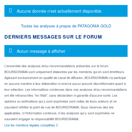
Message d'information
Aucune donnée n'est actuellement disponible.
Toutes les analyses à propos de PATAGONIA GOLD
DERNIERS MESSAGES SUR LE FORUM
Message d'information
Aucun message à afficher
L'ensemble des analyses et/ou recommandations présentes sur le forum
BOURSORAMA sont uniquement élaborées par les membres qui en sont émetteurs.
Agissant exclusivement en qualité de canal de diffusion, BOURSORAMA n'a participé
en aucune manière à leur élaboration ni exercé aucun pouvoir discrétionnaire quant à
leur sélection. Les informations contenues dans ces analyses et/ou recommandations
ont été retranscrites "en l'état", sans déclaration ni garantie d'aucune sorte. Les
opinions ou estimations qui y sont exprimées sont celles de leurs auteurs et ne
sauraient refléter le point de vue de BOURSORAMA. Sous réserves des lois
applicables, ni l'information contenue, ni les analyses qui y sont exprimées ne
sauraient engager la responsabilité BOURSORAMA.
Lire les mentions légales complètes