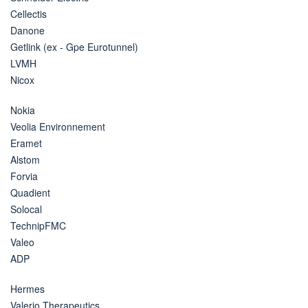
Cellectis
Danone
Getlink (ex - Gpe Eurotunnel)
LVMH
Nicox
Nokia
Veolia Environnement
Eramet
Alstom
Forvia
Quadient
Solocal
TechnipFMC
Valeo
ADP
Hermes
Valerio Therapeutics