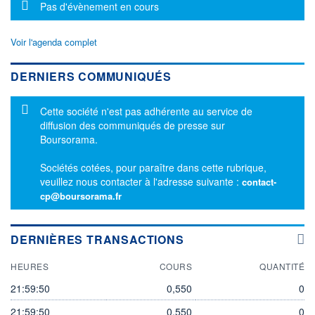
Message d'information
Pas d'évènement en cours
Voir l'agenda complet
DERNIERS COMMUNIQUÉS
Message d'information
Cette société n'est pas adhérente au service de
diffusion des communiqués de presse sur
Boursorama.
Sociétés cotées, pour paraître dans cette rubrique,
veuillez nous contacter à l'adresse suivante :
contact-
cp@boursorama.fr
DERNIÈRES TRANSACTIONS
HEURES
COURS
QUANTITÉ
21:59:50
0,550
0
21:59:50
0,550
0