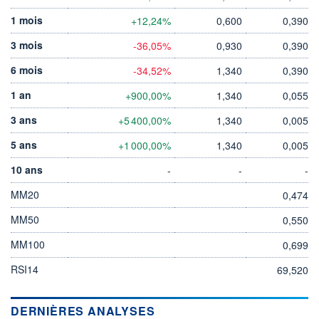
1 mois
+12,24%
0,600
0,390
3 mois
-36,05%
0,930
0,390
6 mois
-34,52%
1,340
0,390
1 an
+900,00%
1,340
0,055
3 ans
+5 400,00%
1,340
0,005
5 ans
+1 000,00%
1,340
0,005
10 ans
-
-
-
MM20
0,474
MM50
0,550
MM100
0,699
RSI14
69,520
DERNIÈRES ANALYSES