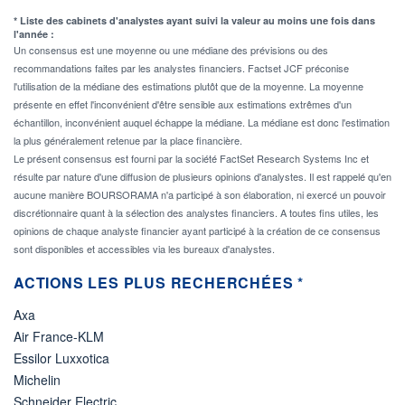
* Liste des cabinets d'analystes ayant suivi la valeur au moins une fois dans
l'année :
Un consensus est une moyenne ou une médiane des prévisions ou des
recommandations faites par les analystes financiers. Factset JCF préconise
l'utilisation de la médiane des estimations plutôt que de la moyenne. La moyenne
présente en effet l'inconvénient d'être sensible aux estimations extrêmes d'un
échantillon, inconvénient auquel échappe la médiane. La médiane est donc l'estimation
la plus généralement retenue par la place financière.
Le présent consensus est fourni par la société FactSet Research Systems Inc et
résulte par nature d'une diffusion de plusieurs opinions d'analystes. Il est rappelé qu'en
aucune manière BOURSORAMA n'a participé à son élaboration, ni exercé un pouvoir
discrétionnaire quant à la sélection des analystes financiers. A toutes fins utiles, les
opinions de chaque analyste financier ayant participé à la création de ce consensus
sont disponibles et accessibles via les bureaux d'analystes.
ACTIONS LES PLUS RECHERCHÉES *
Axa
Air France-KLM
Essilor Luxxotica
Michelin
Schneider Electric