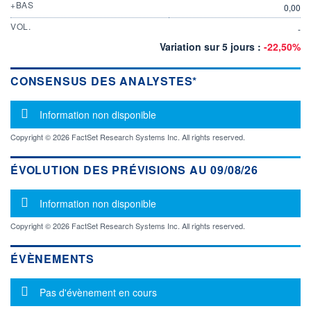
+BAS
0,00
VOL.
-
Variation sur 5 jours :
-22,50%
CONSENSUS DES ANALYSTES*
Message d'information
Information non disponible
Copyright © 2026 FactSet Research Systems Inc. All rights reserved.
ÉVOLUTION DES PRÉVISIONS AU 09/08/26
Message d'information
Information non disponible
Copyright © 2026 FactSet Research Systems Inc. All rights reserved.
ÉVÈNEMENTS
Message d'information
Pas d'évènement en cours