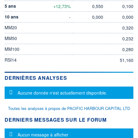
5 ans
+12,73%
0,550
0,100
10 ans
-
0,000
0,000
MM20
0,320
MM50
0,232
MM100
0,280
RSI14
51,160
DERNIÈRES ANALYSES
Message d'information
Aucune donnée n'est actuellement disponible.
Toutes les analyses à propos de PACIFIC HARBOUR CAPITAL LTD
DERNIERS MESSAGES SUR LE FORUM
Message d'information
Aucun message à afficher