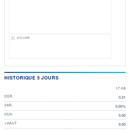
DIVIDENDE
0,00 CAD
-
PROCHAIN
DIVIDENDE
-
ÉLIGIBILITÉ
VOLUME
Non éligible
Boursobank
+ PORTEFEUILLE
+ LISTE
HISTORIQUE 5 JOURS
17 AUG
17-08
DER.
0,31
VAR.
0,00%
OUV.
0,00
+HAUT
0,00