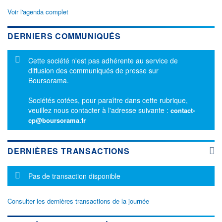
Voir l'agenda complet
DERNIERS COMMUNIQUÉS
Message d'information
Cette société n'est pas adhérente au service de
diffusion des communiqués de presse sur
Boursorama.
Sociétés cotées, pour paraître dans cette rubrique,
veuillez nous contacter à l'adresse suivante :
contact-
cp@boursorama.fr
DERNIÈRES TRANSACTIONS
Message d'information
Pas de transaction disponible
Consulter les dernières transactions de la journée