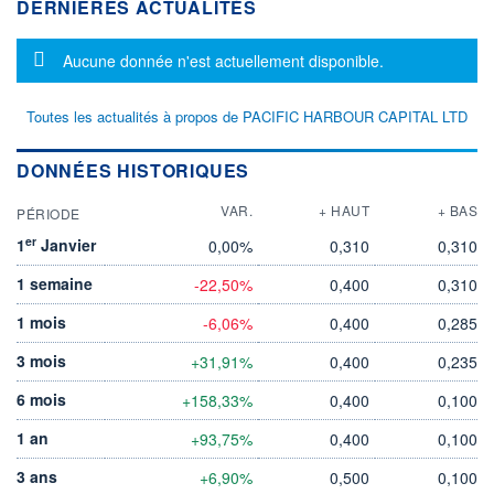
DERNIÈRES ACTUALITÉS
Message d'information
Aucune donnée n'est actuellement disponible.
Toutes les actualités à propos de PACIFIC HARBOUR CAPITAL LTD
DONNÉES HISTORIQUES
VAR.
+ HAUT
+ BAS
PÉRIODE
er
1
Janvier
0,00%
0,310
0,310
1 semaine
-22,50%
0,400
0,310
1 mois
-6,06%
0,400
0,285
3 mois
+31,91%
0,400
0,235
6 mois
+158,33%
0,400
0,100
1 an
+93,75%
0,400
0,100
3 ans
+6,90%
0,500
0,100