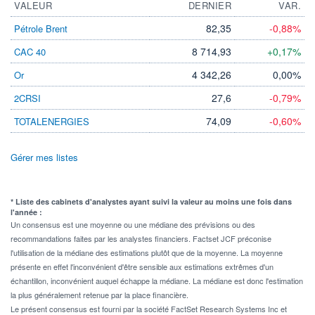
VALEUR
DERNIER
VAR.
82,35
-0,88%
Pétrole Brent
8 714,93
+0,17%
CAC 40
4 342,26
0,00%
Or
27,6
-0,79%
2CRSI
74,09
-0,60%
TOTALENERGIES
Gérer mes listes
* Liste des cabinets d'analystes ayant suivi la valeur au moins une fois dans
l'année :
Un consensus est une moyenne ou une médiane des prévisions ou des
recommandations faites par les analystes financiers. Factset JCF préconise
l'utilisation de la médiane des estimations plutôt que de la moyenne. La moyenne
présente en effet l'inconvénient d'être sensible aux estimations extrêmes d'un
échantillon, inconvénient auquel échappe la médiane. La médiane est donc l'estimation
la plus généralement retenue par la place financière.
Le présent consensus est fourni par la société FactSet Research Systems Inc et