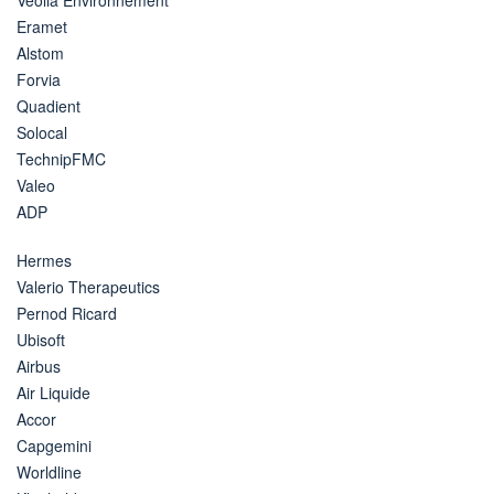
Eramet
Alstom
Forvia
Quadient
Solocal
TechnipFMC
Valeo
ADP
Hermes
Valerio Therapeutics
Pernod Ricard
Ubisoft
Airbus
Air Liquide
Accor
Capgemini
Worldline