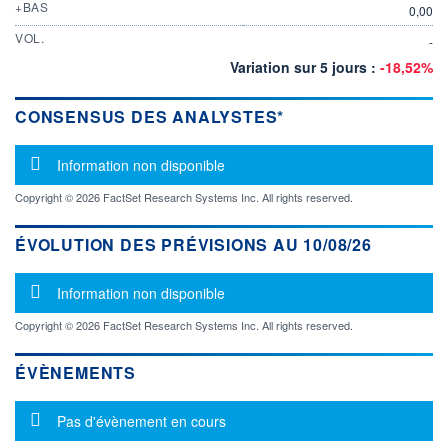
+BAS
0,00
VOL.
-
Variation sur 5 jours :
-18,52%
CONSENSUS DES ANALYSTES*
Message d'information
Information non disponible
Copyright © 2026 FactSet Research Systems Inc. All rights reserved.
ÉVOLUTION DES PRÉVISIONS AU 10/08/26
Message d'information
Information non disponible
Copyright © 2026 FactSet Research Systems Inc. All rights reserved.
ÉVÈNEMENTS
Message d'information
Pas d'évènement en cours