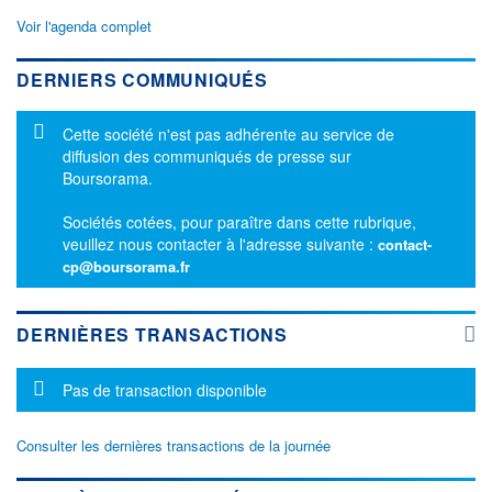
Voir l'agenda complet
DERNIERS COMMUNIQUÉS
Message d'information
Cette société n'est pas adhérente au service de
diffusion des communiqués de presse sur
Boursorama.
Sociétés cotées, pour paraître dans cette rubrique,
veuillez nous contacter à l'adresse suivante :
contact-
cp@boursorama.fr
DERNIÈRES TRANSACTIONS
Message d'information
Pas de transaction disponible
Consulter les dernières transactions de la journée