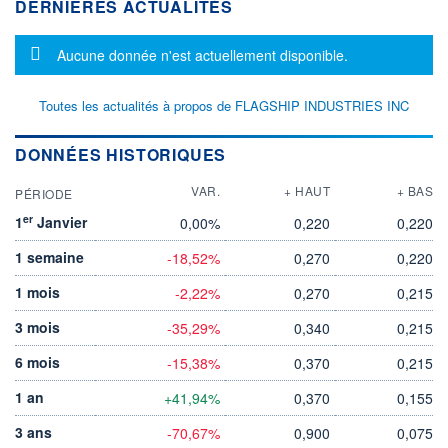
DERNIÈRES ACTUALITÉS
Message d'information
Aucune donnée n'est actuellement disponible.
Toutes les actualités à propos de FLAGSHIP INDUSTRIES INC
DONNÉES HISTORIQUES
VAR.
+ HAUT
+ BAS
PÉRIODE
er
1
Janvier
0,00%
0,220
0,220
1 semaine
-18,52%
0,270
0,220
1 mois
-2,22%
0,270
0,215
3 mois
-35,29%
0,340
0,215
6 mois
-15,38%
0,370
0,215
1 an
+41,94%
0,370
0,155
3 ans
-70,67%
0,900
0,075