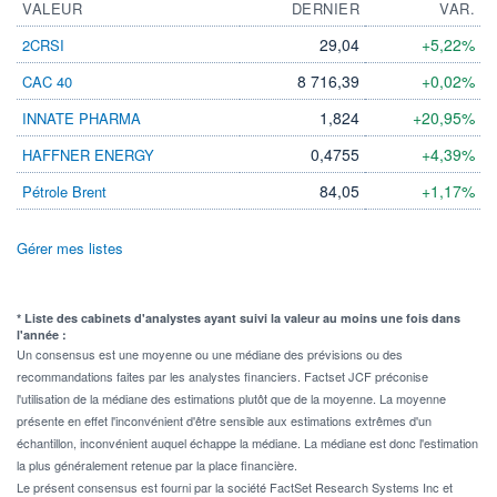
VALEUR
DERNIER
VAR.
29,04
+5,22%
2CRSI
8 716,39
+0,02%
CAC 40
1,824
+20,95%
INNATE PHARMA
0,4755
+4,39%
HAFFNER ENERGY
84,05
+1,17%
Pétrole Brent
Gérer mes listes
* Liste des cabinets d'analystes ayant suivi la valeur au moins une fois dans
l'année :
Un consensus est une moyenne ou une médiane des prévisions ou des
recommandations faites par les analystes financiers. Factset JCF préconise
l'utilisation de la médiane des estimations plutôt que de la moyenne. La moyenne
présente en effet l'inconvénient d'être sensible aux estimations extrêmes d'un
échantillon, inconvénient auquel échappe la médiane. La médiane est donc l'estimation
la plus généralement retenue par la place financière.
Le présent consensus est fourni par la société FactSet Research Systems Inc et