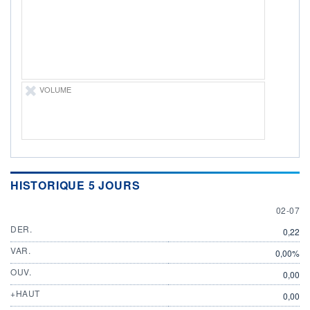
DIVIDENDE
0,00 CAD
-
PROCHAIN
DIVIDENDE
-
ÉLIGIBILITÉ
VOLUME
Non éligible
Boursobank
+ PORTEFEUILLE
+ LISTE
HISTORIQUE 5 JOURS
2 JULY
02-07
DER.
0,22
VAR.
0,00%
OUV.
0,00
+HAUT
0,00