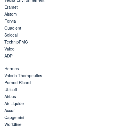
Eramet
Alstom
Forvia
Quadient
Solocal
TechnipFMC
Valeo
ADP
Hermes
Valerio Therapeutics
Pernod Ricard
Ubisoft
Airbus
Air Liquide
Accor
Capgemini
Worldline