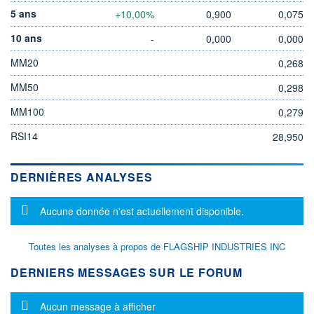
5 ans
+10,00%
0,900
0,075
10 ans
-
0,000
0,000
MM20
0,268
MM50
0,298
MM100
0,279
RSI14
28,950
DERNIÈRES ANALYSES
Message d'information
Aucune donnée n'est actuellement disponible.
Toutes les analyses à propos de FLAGSHIP INDUSTRIES INC
DERNIERS MESSAGES SUR LE FORUM
Message d'information
Aucun message à afficher