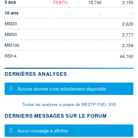
5 ans
-73,87%
15,740
2,150
10 ans
-
-
-
MM20
2,629
MM50
2,777
MM100
2,759
RSI14
44,740
DERNIÈRES ANALYSES
Message d'information
Aucune donnée n'est actuellement disponible.
Toutes les analyses à propos de WESTP FUEL SYS
DERNIERS MESSAGES SUR LE FORUM
Message d'information
Aucun message à afficher