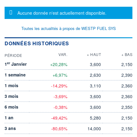
Message d'information
Aucune donnée n'est actuellement disponible.
Toutes les actualités à propos de WESTP FUEL SYS
DONNÉES HISTORIQUES
VAR.
+ HAUT
+ BAS
PÉRIODE
er
1
Janvier
+20,28%
3,600
2,150
1 semaine
+6,97%
2,630
2,390
1 mois
-14,29%
3,110
2,360
3 mois
-3,69%
3,600
2,360
6 mois
-0,38%
3,600
2,350
1 an
-49,42%
5,280
2,150
3 ans
-80,65%
14,000
2,150