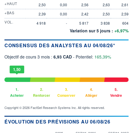
+HAUT
2,50
0,00
2,56
2,63
2,61
+BAS
2,39
0,00
2,42
2,50
2,59
VOL.
4 918
-
5 817
3 838
604
Variation sur 5 jours :
+6,97%
CONSENSUS DES ANALYSTES AU 04/08/26*
Objectif de cours 3 mois :
6,93 CAD
- Potentiel:
165,39%
1,50
1.
2.
3.
4.
5.
Acheter
Renforcer
Conserver
Alléger
Vendre
Copyright © 2026 FactSet Research Systems Inc. All rights reserved.
ÉVOLUTION DES PRÉVISIONS AU 06/08/26
2025
ESTIM. 2026
ESTIM. 2027