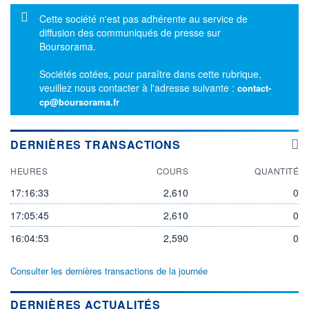
Message d'information
Cette société n'est pas adhérente au service de
diffusion des communiqués de presse sur
Boursorama.
Sociétés cotées, pour paraître dans cette rubrique,
veuillez nous contacter à l'adresse suivante :
contact-
cp@boursorama.fr
DERNIÈRES TRANSACTIONS
HEURES
COURS
QUANTITÉ
17:16:33
2,610
0
17:05:45
2,610
0
16:04:53
2,590
0
Consulter les dernières transactions de la journée
DERNIÈRES ACTUALITÉS