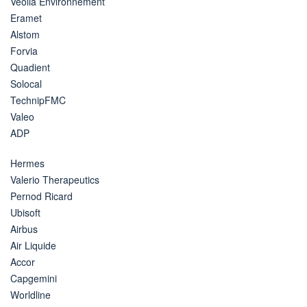
Veolia Environnement
Eramet
Alstom
Forvia
Quadient
Solocal
TechnipFMC
Valeo
ADP
Hermes
Valerio Therapeutics
Pernod Ricard
Ubisoft
Airbus
Air Liquide
Accor
Capgemini
Worldline