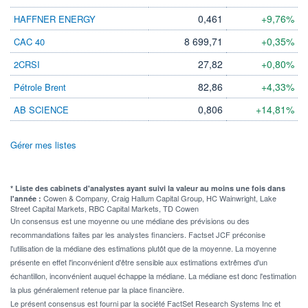
0,461
+9,76%
HAFFNER ENERGY
8 699,71
+0,35%
CAC 40
27,82
+0,80%
2CRSI
82,86
+4,33%
Pétrole Brent
0,806
+14,81%
AB SCIENCE
Gérer mes listes
* Liste des cabinets d'analystes ayant suivi la valeur au moins une fois dans
Cowen & Company, Craig Hallum Capital Group, HC Wainwright, Lake
l'année :
Street Capital Markets, RBC Capital Markets, TD Cowen
Un consensus est une moyenne ou une médiane des prévisions ou des
recommandations faites par les analystes financiers. Factset JCF préconise
l'utilisation de la médiane des estimations plutôt que de la moyenne. La moyenne
présente en effet l'inconvénient d'être sensible aux estimations extrêmes d'un
échantillon, inconvénient auquel échappe la médiane. La médiane est donc l'estimation
la plus généralement retenue par la place financière.
Le présent consensus est fourni par la société FactSet Research Systems Inc et