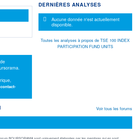
DERNIÈRES ANALYSES
Message d'information
Aucune donnée n'est actuellement
disponible.
Toutes les analyses à propos de TSE 100 INDEX
PARTICIPATION FUND UNITS
 de
oursorama.
rique,
:
contact-
M
Voir tous les forums
e forum BOURSORAMA sont uniquement élaborées par les membres qui en sont