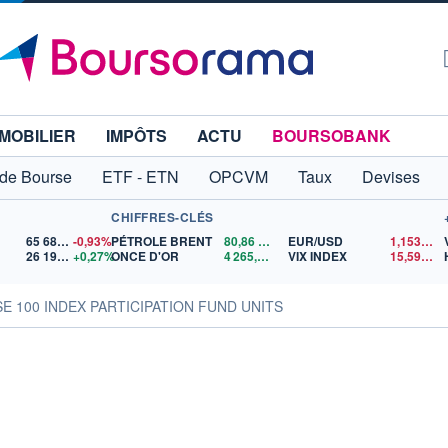
MOBILIER
IMPÔTS
ACTU
BOURSOBANK
 de Bourse
ETF - ETN
OPCVM
Taux
Devises
CHIFFRES-CLÉS
65 683,26
-0,93%
PÉTROLE BRENT
80,86
$US
EUR/USD
1,1537
$U
26 196,95
+0,27%
ONCE D'OR
4 265,57
$US
VIX INDEX
15,59
$US
SE 100 INDEX PARTICIPATION FUND UNITS