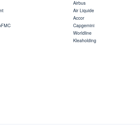
Airbus
nt
Air Liquide
Accor
ipFMC
Capgemini
Worldline
Kleaholding