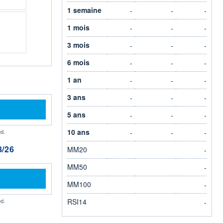
1 semaine
-
-
-
1 mois
-
-
-
3 mois
-
-
-
6 mois
-
-
-
1 an
-
-
-
3 ans
-
-
-
5 ans
-
-
-
10 ans
d.
-
-
-
/26
MM20
-
MM50
-
MM100
-
d.
RSI14
-