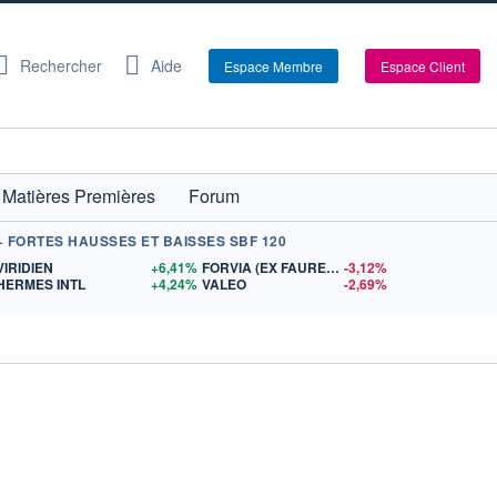
Rechercher
Aide
Espace Membre
Espace Client
Matières Premières
Forum
+ FORTES HAUSSES ET BAISSES SBF 120
S
VIRIDIEN
+6,41%
FORVIA (EX FAURECIA)
-3,12%
HERMES INTL
+4,24%
VALEO
-2,69%