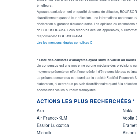
émetteurs.
Agissant exclusivement en qualité de canal de diffusion, BOURSORA
discrétionnaire quant à leur sélection. Les informations contenues 
déclaration ni garantie d'aucune sorte. Les opinions ou estimations q
de BOURSORAMA. Sous réserves des lois applicables, ni l'informati
responsabilité BOURSORAMA.
Lire les mentions légales complètes
* Liste des cabinets d'analystes ayant suivi la valeur au moins
Un consensus est une moyenne ou une médiane des prévisions ou des
moyenne présente en effet l'inconvénient d'être sensible aux estima
Le présent consensus est fourni par la société FactSet Research Sy
élaboration, ni exercé un pouvoir discrétionnaire quant à la sélectio
accessibles via les bureaux d'analystes.
ACTIONS LES PLUS RECHERCHÉES *
Axa
Nokia
Air France-KLM
Veolia
Essilor Luxxotica
Eramet
Michelin
Alstom