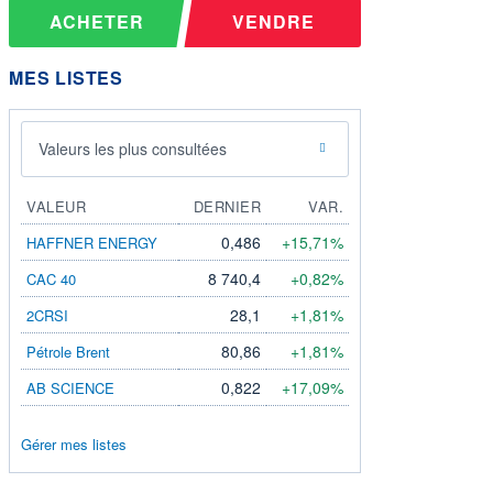
ACHETER
VENDRE
MES LISTES
Valeurs les plus consultées
VALEUR
DERNIER
VAR.
0,486
+15,71%
HAFFNER ENERGY
8 740,4
+0,82%
CAC 40
28,1
+1,81%
2CRSI
80,86
+1,81%
Pétrole Brent
0,822
+17,09%
AB SCIENCE
Gérer mes listes