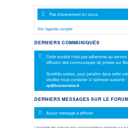
Message d'information
Pas d'évènement en cours
Voir l'agenda complet
DERNIERS COMMUNIQUÉS
Message d'information
Cette société n'est pas adhérente au service
diffusion des communiqués de presse sur B
Sociétés cotées, pour paraître dans cette rub
veuillez nous contacter à l'adresse suivante 
cp@boursorama.fr
DERNIERS MESSAGES SUR LE FORU
Message d'information
Aucun message à afficher
L'ensemble des analyses et/ou recommandations présentes sur l