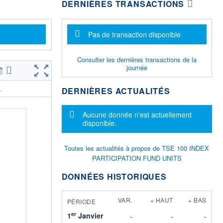
DERNIÈRES TRANSACTIONS
Message d'information
Pas de transaction disponible
Consulter les dernières transactions de la
journée
DERNIÈRES ACTUALITÉS
.
Message d'information
Aucune donnée n'est actuellement
disponible.
Toutes les actualités à propos de TSE 100 INDEX
PARTICIPATION FUND UNITS
DONNÉES HISTORIQUES
VAR.
+ HAUT
+ BAS
PÉRIODE
er
1
Janvier
-
-
-