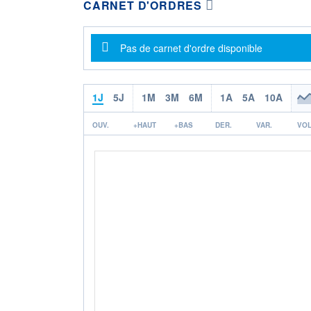
CARNET D'ORDRES
Message d'information
Pas de carnet d'ordre disponible
1J
5J
1M
3M
6M
1A
5A
10A
OUV.
+HAUT
+BAS
DER.
VAR.
VOL