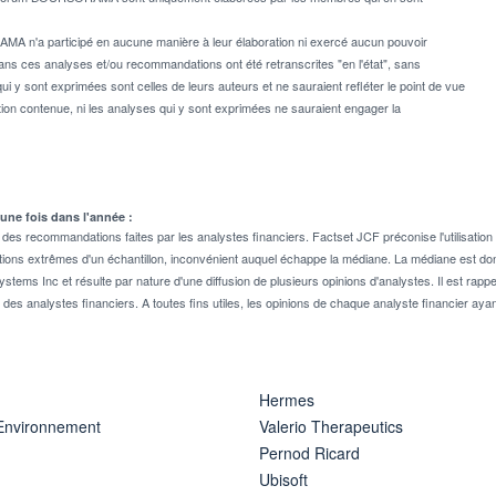
MA n'a participé en aucune manière à leur élaboration ni exercé aucun pouvoir
dans ces analyses et/ou recommandations ont été retranscrites "en l'état", sans
ui y sont exprimées sont celles de leurs auteurs et ne sauraient refléter le point de vue
on contenue, ni les analyses qui y sont exprimées ne sauraient engager la
 une fois dans l'année :
 recommandations faites par les analystes financiers. Factset JCF préconise l'utilisation 
tions extrêmes d'un échantillon, inconvénient auquel échappe la médiane. La médiane est donc
stems Inc et résulte par nature d'une diffusion de plusieurs opinions d'analystes. Il est 
n des analystes financiers. A toutes fins utiles, les opinions de chaque analyste financier aya
Hermes
 Environnement
Valerio Therapeutics
Pernod Ricard
Ubisoft