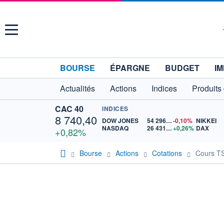
Menu
BOURSE
ÉPARGNE
BUDGET
IM
Actualités
Actions
Indices
Produits
CAC 40
INDICES
8 740,40
DOW JONES
54 296,33
-0,10%
NIKKEI
NASDAQ
26 431,60
+0,26%
DAX
+0,82%
Bourse
Actions
Cotations
Cours T