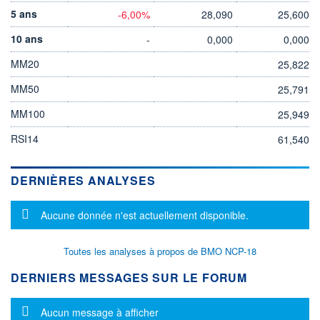
5 ans
-6,00%
28,090
25,600
10 ans
-
0,000
0,000
MM20
25,822
MM50
25,791
MM100
25,949
RSI14
61,540
DERNIÈRES ANALYSES
Message d'information
Aucune donnée n'est actuellement disponible.
Toutes les analyses à propos de BMO NCP-18
DERNIERS MESSAGES SUR LE FORUM
Message d'information
Aucun message à afficher