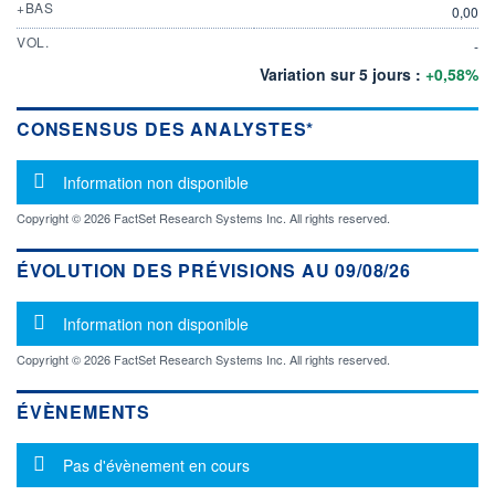
+BAS
0,00
VOL.
-
Variation sur 5 jours :
+0,58%
CONSENSUS DES ANALYSTES*
Message d'information
Information non disponible
Copyright © 2026 FactSet Research Systems Inc. All rights reserved.
ÉVOLUTION DES PRÉVISIONS AU 09/08/26
Message d'information
Information non disponible
Copyright © 2026 FactSet Research Systems Inc. All rights reserved.
ÉVÈNEMENTS
Message d'information
Pas d'évènement en cours