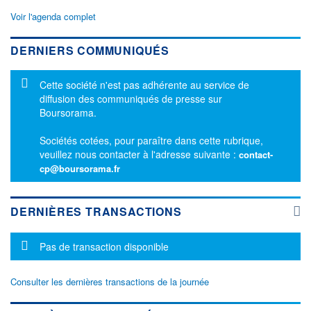
Voir l'agenda complet
DERNIERS COMMUNIQUÉS
Message d'information
Cette société n'est pas adhérente au service de
diffusion des communiqués de presse sur
Boursorama.
Sociétés cotées, pour paraître dans cette rubrique,
veuillez nous contacter à l'adresse suivante :
contact-
cp@boursorama.fr
DERNIÈRES TRANSACTIONS
Message d'information
Pas de transaction disponible
Consulter les dernières transactions de la journée