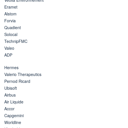
Eramet
Alstom
Forvia
Quadient
Solocal
TechnipFMC
Valeo
ADP
Hermes
Valerio Therapeutics
Pernod Ricard
Ubisoft
Airbus
Air Liquide
Accor
Capgemini
Worldline