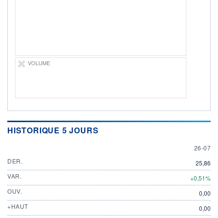
DIVIDENDE
0,00 CAD
-
PROCHAIN
DIVIDENDE
-
ÉLIGIBILITÉ
VOLUME
Non éligible
Boursobank
+ PORTEFEUILLE
+ LISTE
HISTORIQUE 5 JOURS
26 JULY
26-07
DER.
25,86
VAR.
+0,51%
OUV.
0,00
+HAUT
0,00