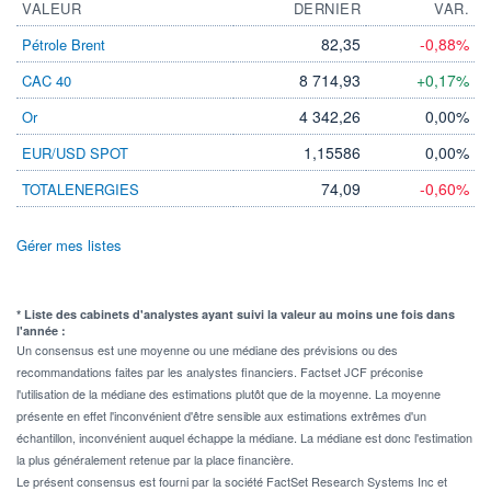
VALEUR
DERNIER
VAR.
82,35
-0,88%
Pétrole Brent
8 714,93
+0,17%
CAC 40
4 342,26
0,00%
Or
1,15586
0,00%
EUR/USD SPOT
74,09
-0,60%
TOTALENERGIES
Gérer mes listes
* Liste des cabinets d'analystes ayant suivi la valeur au moins une fois dans
l'année :
Un consensus est une moyenne ou une médiane des prévisions ou des
recommandations faites par les analystes financiers. Factset JCF préconise
l'utilisation de la médiane des estimations plutôt que de la moyenne. La moyenne
présente en effet l'inconvénient d'être sensible aux estimations extrêmes d'un
échantillon, inconvénient auquel échappe la médiane. La médiane est donc l'estimation
la plus généralement retenue par la place financière.
Le présent consensus est fourni par la société FactSet Research Systems Inc et