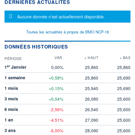
DERNIÈRES ACTUALITÉS
Message d'information
Aucune donnée n'est actuellement disponible.
Toutes les actualités à propos de BMO NCP-18
DONNÉES HISTORIQUES
VAR.
+ HAUT
+ BAS
PÉRIODE
er
1
Janvier
0,00%
25,860
25,860
1 semaine
+0,58%
25,860
25,690
1 mois
+0,15%
25,940
25,690
3 mois
+0,04%
26,080
25,600
6 mois
-2,56%
26,540
25,600
1 an
-4,51%
27,090
25,600
3 ans
-6,00%
28,090
25,600