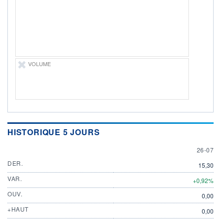
DIVIDENDE
0,00 CAD
-
PROCHAIN
DIVIDENDE
-
ÉLIGIBILITÉ
VOLUME
Non éligible
Boursobank
+ PORTEFEUILLE
+ LISTE
HISTORIQUE 5 JOURS
26 JULY
26-07
DER.
15,30
VAR.
+0,92%
OUV.
0,00
+HAUT
0,00