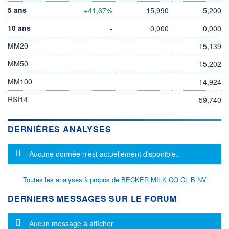
5 ans
+41,67%
15,990
5,200
10 ans
-
0,000
0,000
MM20
15,139
MM50
15,202
MM100
14,924
RSI14
59,740
DERNIÈRES ANALYSES
Message d'information
Aucune donnée n'est actuellement disponible.
Toutes les analyses à propos de BECKER MILK CO CL B NV
DERNIERS MESSAGES SUR LE FORUM
Message d'information
Aucun message à afficher