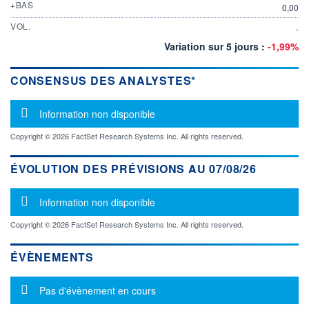
+BAS
0,00
VOL.
-
Variation sur 5 jours :
-1,99%
CONSENSUS DES ANALYSTES*
Message d'information
Information non disponible
Copyright © 2026 FactSet Research Systems Inc. All rights reserved.
ÉVOLUTION DES PRÉVISIONS AU 07/08/26
Message d'information
Information non disponible
Copyright © 2026 FactSet Research Systems Inc. All rights reserved.
ÉVÈNEMENTS
Message d'information
Pas d'évènement en cours