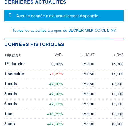
DERNIÈRES ACTUALITÉS
Message d'information
Aucune donnée n'est actuellement disponible.
Toutes les actualités à propos de BECKER MILK CO CL B NV
DONNÉES HISTORIQUES
VAR.
+ HAUT
+ BAS
PÉRIODE
er
1
Janvier
0,00%
15,300
15,300
1 semaine
-1,99%
15,650
15,160
1 mois
+2,00%
15,650
13,010
3 mois
+2,00%
15,990
13,010
6 mois
+2,07%
15,990
13,010
1 an
+16,79%
15,990
13,010
3 ans
+47,68%
15,990
10,000