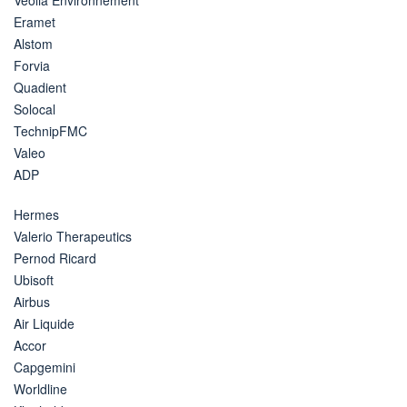
Eramet
Alstom
Forvia
Quadient
Solocal
TechnipFMC
Valeo
ADP
Hermes
Valerio Therapeutics
Pernod Ricard
Ubisoft
Airbus
Air Liquide
Accor
Capgemini
Worldline