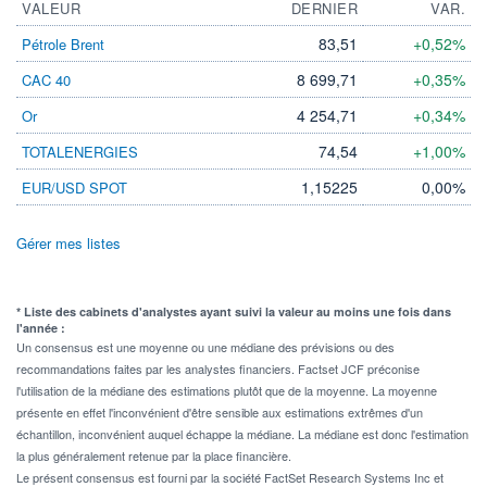
VALEUR
DERNIER
VAR.
83,51
+0,52%
Pétrole Brent
8 699,71
+0,35%
CAC 40
4 254,71
+0,34%
Or
74,54
+1,00%
TOTALENERGIES
1,15225
0,00%
EUR/USD SPOT
Gérer mes listes
* Liste des cabinets d'analystes ayant suivi la valeur au moins une fois dans
l'année :
Un consensus est une moyenne ou une médiane des prévisions ou des
recommandations faites par les analystes financiers. Factset JCF préconise
l'utilisation de la médiane des estimations plutôt que de la moyenne. La moyenne
présente en effet l'inconvénient d'être sensible aux estimations extrêmes d'un
échantillon, inconvénient auquel échappe la médiane. La médiane est donc l'estimation
la plus généralement retenue par la place financière.
Le présent consensus est fourni par la société FactSet Research Systems Inc et