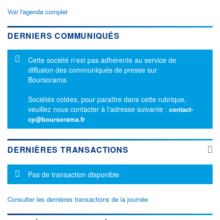
Voir l'agenda complet
DERNIERS COMMUNIQUÉS
Message d'information
Cette société n'est pas adhérente au service de
diffusion des communiqués de presse sur
Boursorama.
Sociétés cotées, pour paraître dans cette rubrique,
veuillez nous contacter à l'adresse suivante :
contact-
cp@boursorama.fr
DERNIÈRES TRANSACTIONS
Message d'information
Pas de transaction disponible
Consulter les dernières transactions de la journée