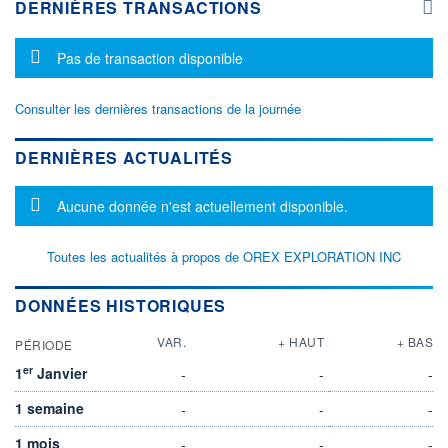
DERNIÈRES TRANSACTIONS
Message d'information
Pas de transaction disponible
Consulter les dernières transactions de la journée
DERNIÈRES ACTUALITÉS
Message d'information
Aucune donnée n'est actuellement disponible.
Toutes les actualités à propos de OREX EXPLORATION INC
DONNÉES HISTORIQUES
VAR.
+ HAUT
+ BAS
PÉRIODE
er
1
Janvier
-
-
-
1 semaine
-
-
-
1 mois
-
-
-