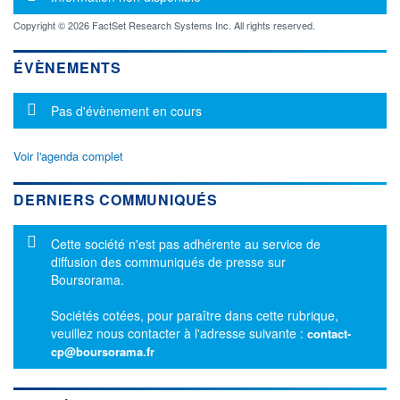
Copyright © 2026 FactSet Research Systems Inc. All rights reserved.
ÉVÈNEMENTS
Message d'information
Pas d'évènement en cours
Voir l'agenda complet
DERNIERS COMMUNIQUÉS
Message d'information
Cette société n'est pas adhérente au service de
diffusion des communiqués de presse sur
Boursorama.
Sociétés cotées, pour paraître dans cette rubrique,
veuillez nous contacter à l'adresse suivante :
contact-
cp@boursorama.fr