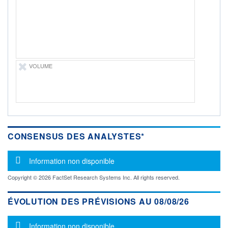
-
PROCHAIN
DIVIDENDE
-
ÉLIGIBILITÉ
Non éligible
VOLUME
Boursobank
+ PORTEFEUILLE
+ LISTE
CONSENSUS DES ANALYSTES*
Message d'information
Information non disponible
Copyright © 2026 FactSet Research Systems Inc. All rights reserved.
ÉVOLUTION DES PRÉVISIONS AU 08/08/26
Message d'information
Information non disponible