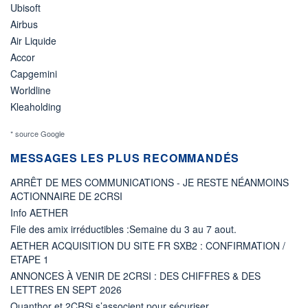
Ubisoft
Airbus
Air Liquide
Accor
Capgemini
Worldline
Kleaholding
* source Google
MESSAGES LES PLUS RECOMMANDÉS
ARRÊT DE MES COMMUNICATIONS - JE RESTE NÉANMOINS
ACTIONNAIRE DE 2CRSI
Info AETHER
File des amix irréductibles :Semaine du 3 au 7 aout.
AETHER ACQUISITION DU SITE FR SXB2 : CONFIRMATION /
ETAPE 1
ANNONCES À VENIR DE 2CRSI : DES CHIFFRES & DES
LETTRES EN SEPT 2026
Quanthor et 2CRSi s’associent pour sécuriser