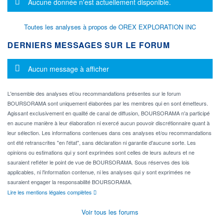
Message d'information
Aucune donnée n'est actuellement disponible.
Toutes les analyses à propos de OREX EXPLORATION INC
DERNIERS MESSAGES SUR LE FORUM
Message d'information
Aucun message à afficher
L'ensemble des analyses et/ou recommandations présentes sur le forum
BOURSORAMA sont uniquement élaborées par les membres qui en sont émetteurs.
Agissant exclusivement en qualité de canal de diffusion, BOURSORAMA n'a participé
en aucune manière à leur élaboration ni exercé aucun pouvoir discrétionnaire quant à
leur sélection. Les informations contenues dans ces analyses et/ou recommandations
ont été retranscrites "en l'état", sans déclaration ni garantie d'aucune sorte. Les
opinions ou estimations qui y sont exprimées sont celles de leurs auteurs et ne
sauraient refléter le point de vue de BOURSORAMA. Sous réserves des lois
applicables, ni l'information contenue, ni les analyses qui y sont exprimées ne
sauraient engager la responsabilité BOURSORAMA.
Lire les mentions légales complètes
Voir tous les forums