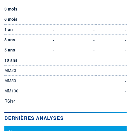
3 mois
-
-
-
6 mois
-
-
-
1 an
-
-
-
3 ans
-
-
-
5 ans
-
-
-
10 ans
-
-
-
MM20
-
MM50
-
MM100
-
RSI14
-
DERNIÈRES ANALYSES