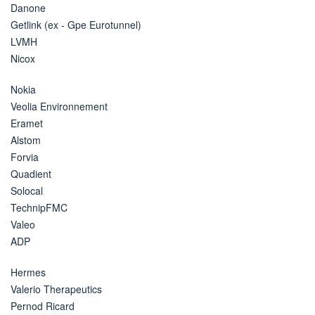
Danone
Getlink (ex - Gpe Eurotunnel)
LVMH
Nicox
Nokia
Veolia Environnement
Eramet
Alstom
Forvia
Quadient
Solocal
TechnipFMC
Valeo
ADP
Hermes
Valerio Therapeutics
Pernod Ricard