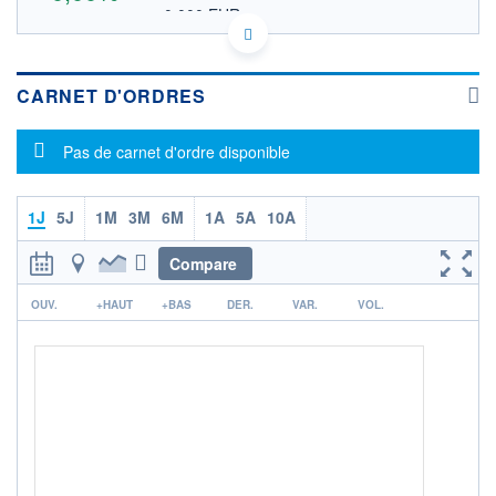
0,000 EUR
VALEUR INDICATIVE
09161R106 BRA
DONNÉES TEMPS DIFFÉRÉ
Politique d'exécution
CARNET D'ORDRES
Cotation sur les autres places
Message d'information
Pas de carnet d'ordre disponible
OUVERTURE
CLÔTURE VEILLE
0,000
0,000
+ HAUT
+ BAS
0,000
0,000
1J
5J
1M
3M
6M
1A
5A
10A
VOLUME
CAPITAL ÉCHANGÉ
Compare
0
0,00%
r
VALORISATION
DERNIER ÉCHANGE
OUV.
+HAUT
+BAS
DER.
VAR.
VOL.
LIMITE À LA
LIMITE À LA
BAISSE
HAUSSE
0,000
0,000
RENDEMENT
PER ESTIMÉ
ESTIMÉ 2026
2026
-
-
DERNIER
DATE
DIVIDENDE
DERNIER
DIVIDENDE
0,00 CAD