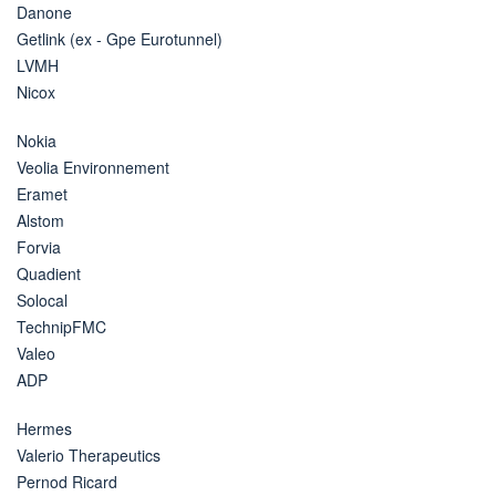
Danone
Getlink (ex - Gpe Eurotunnel)
LVMH
Nicox
Nokia
Veolia Environnement
Eramet
Alstom
Forvia
Quadient
Solocal
TechnipFMC
Valeo
ADP
Hermes
Valerio Therapeutics
Pernod Ricard