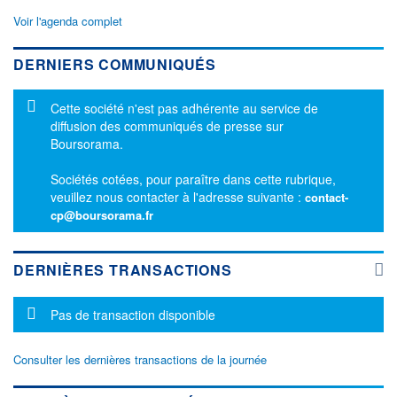
Voir l'agenda complet
DERNIERS COMMUNIQUÉS
Message d'information
Cette société n'est pas adhérente au service de
diffusion des communiqués de presse sur
Boursorama.
Sociétés cotées, pour paraître dans cette rubrique,
veuillez nous contacter à l'adresse suivante :
contact-
cp@boursorama.fr
DERNIÈRES TRANSACTIONS
Message d'information
Pas de transaction disponible
Consulter les dernières transactions de la journée