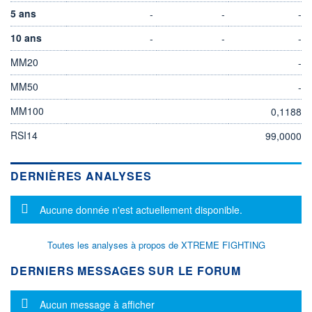
5 ans
-
-
-
10 ans
-
-
-
MM20
-
MM50
-
MM100
0,1188
RSI14
99,0000
DERNIÈRES ANALYSES
Message d'information
Aucune donnée n'est actuellement disponible.
Toutes les analyses à propos de XTREME FIGHTING
DERNIERS MESSAGES SUR LE FORUM
Message d'information
Aucun message à afficher