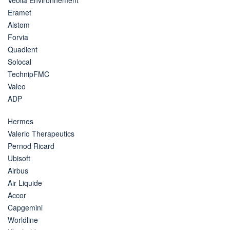
Eramet
Alstom
Forvia
Quadient
Solocal
TechnipFMC
Valeo
ADP
Hermes
Valerio Therapeutics
Pernod Ricard
Ubisoft
Airbus
Air Liquide
Accor
Capgemini
Worldline