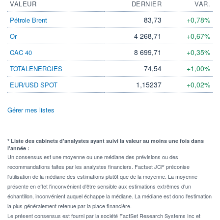
VALEUR
DERNIER
VAR.
83,73
+0,78%
Pétrole Brent
4 268,71
+0,67%
Or
8 699,71
+0,35%
CAC 40
74,54
+1,00%
TOTALENERGIES
1,15237
+0,02%
EUR/USD SPOT
Gérer mes listes
* Liste des cabinets d'analystes ayant suivi la valeur au moins une fois dans
l'année :
Un consensus est une moyenne ou une médiane des prévisions ou des
recommandations faites par les analystes financiers. Factset JCF préconise
l'utilisation de la médiane des estimations plutôt que de la moyenne. La moyenne
présente en effet l'inconvénient d'être sensible aux estimations extrêmes d'un
échantillon, inconvénient auquel échappe la médiane. La médiane est donc l'estimation
la plus généralement retenue par la place financière.
Le présent consensus est fourni par la société FactSet Research Systems Inc et