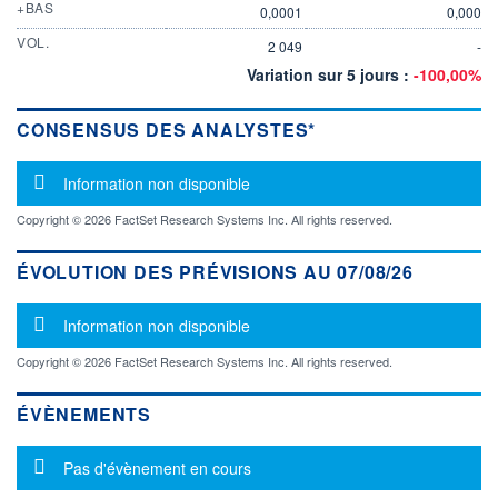
+BAS
0,0001
0,000
VOL.
2 049
-
Variation sur 5 jours :
-100,00%
CONSENSUS DES ANALYSTES*
Message d'information
Information non disponible
Copyright © 2026 FactSet Research Systems Inc. All rights reserved.
ÉVOLUTION DES PRÉVISIONS AU 07/08/26
Message d'information
Information non disponible
Copyright © 2026 FactSet Research Systems Inc. All rights reserved.
ÉVÈNEMENTS
Message d'information
Pas d'évènement en cours