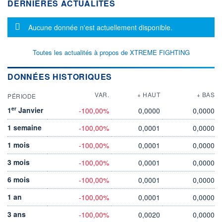
DERNIÈRES ACTUALITÉS
Message d'information
Aucune donnée n'est actuellement disponible.
Toutes les actualités à propos de XTREME FIGHTING
DONNÉES HISTORIQUES
VAR.
+ HAUT
+ BAS
PÉRIODE
er
1
Janvier
-100,00%
0,0000
0,0000
1 semaine
-100,00%
0,0001
0,0000
1 mois
-100,00%
0,0001
0,0000
3 mois
-100,00%
0,0001
0,0000
6 mois
-100,00%
0,0001
0,0000
1 an
-100,00%
0,0001
0,0000
3 ans
-100,00%
0,0020
0,0000