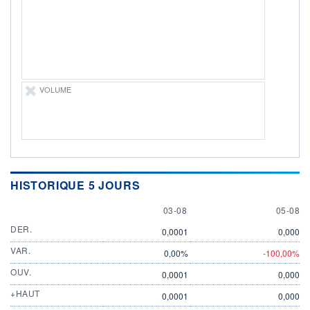
ÉLIGIBILITÉ
Non éligible
Boursobank
+ PORTEFEUILLE
+ LISTE
VOLUME
HISTORIQUE 5 JOURS
3 AUGUST
5 AUGU
03-08
05-08
DER.
0,0001
0,000
VAR.
0,00%
-100,00%
OUV.
0,0001
0,000
+HAUT
0,0001
0,000