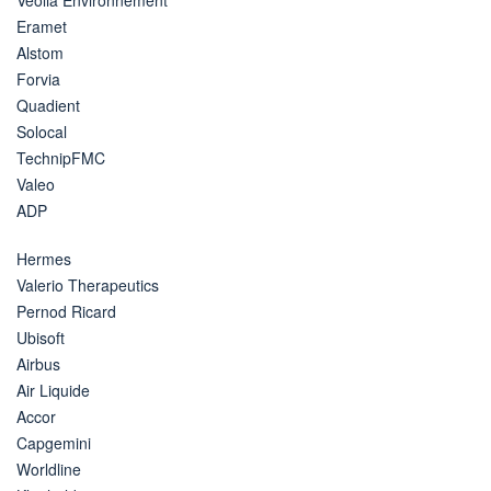
Eramet
Alstom
Forvia
Quadient
Solocal
TechnipFMC
Valeo
ADP
Hermes
Valerio Therapeutics
Pernod Ricard
Ubisoft
Airbus
Air Liquide
Accor
Capgemini
Worldline