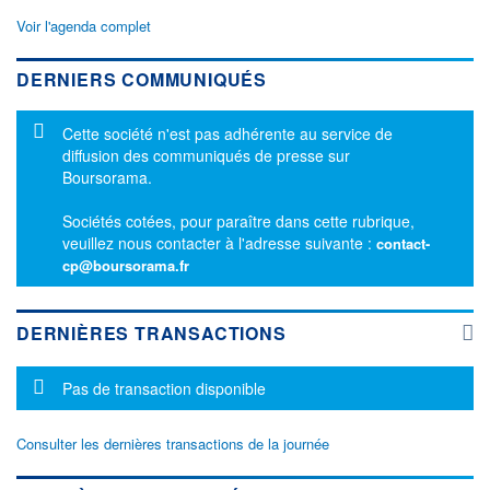
Voir l'agenda complet
DERNIERS COMMUNIQUÉS
Message d'information
Cette société n'est pas adhérente au service de
diffusion des communiqués de presse sur
Boursorama.
Sociétés cotées, pour paraître dans cette rubrique,
veuillez nous contacter à l'adresse suivante :
contact-
cp@boursorama.fr
DERNIÈRES TRANSACTIONS
Message d'information
Pas de transaction disponible
Consulter les dernières transactions de la journée