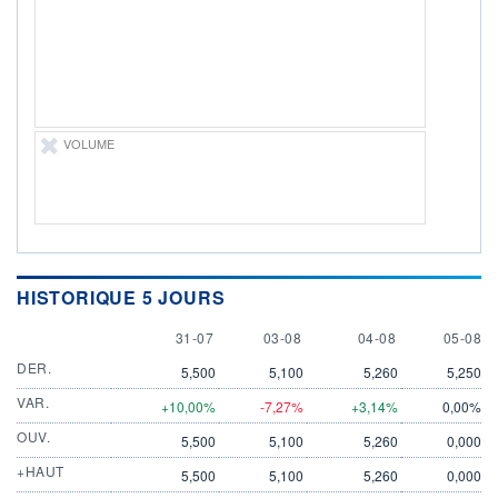
ÉLIGIBILITÉ
Non éligible
Boursobank
+ PORTEFEUILLE
+ LISTE
VOLUME
HISTORIQUE 5 JOURS
31 JULY
3 AUGUST
4 AUGUST
5 AUGU
31-07
03-08
04-08
05-08
DER.
5,500
5,100
5,260
5,250
VAR.
+10,00%
-7,27%
+3,14%
0,00%
OUV.
5,500
5,100
5,260
0,000
+HAUT
5,500
5,100
5,260
0,000