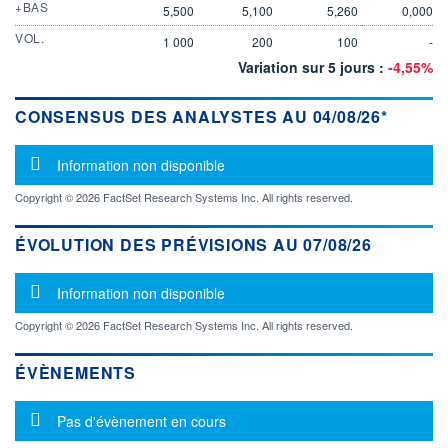
+BAS
5,500
5,100
5,260
0,000
VOL.
1 000
200
100
-
Variation sur 5 jours :
-4,55%
CONSENSUS DES ANALYSTES AU 04/08/26*
Message d'information
Information non disponible
Copyright © 2026 FactSet Research Systems Inc. All rights reserved.
ÉVOLUTION DES PRÉVISIONS AU 07/08/26
Message d'information
Information non disponible
Copyright © 2026 FactSet Research Systems Inc. All rights reserved.
ÉVÈNEMENTS
Message d'information
Pas d'évènement en cours