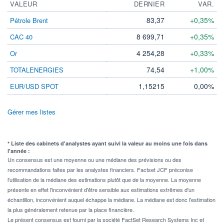
VALEUR
DERNIER
VAR.
83,37
+0,35%
Pétrole Brent
8 699,71
+0,35%
CAC 40
4 254,28
+0,33%
Or
74,54
+1,00%
TOTALENERGIES
1,15215
0,00%
EUR/USD SPOT
Gérer mes listes
* Liste des cabinets d'analystes ayant suivi la valeur au moins une fois dans
l'année :
Un consensus est une moyenne ou une médiane des prévisions ou des
recommandations faites par les analystes financiers. Factset JCF préconise
l'utilisation de la médiane des estimations plutôt que de la moyenne. La moyenne
présente en effet l'inconvénient d'être sensible aux estimations extrêmes d'un
échantillon, inconvénient auquel échappe la médiane. La médiane est donc l'estimation
la plus généralement retenue par la place financière.
Le présent consensus est fourni par la société FactSet Research Systems Inc et