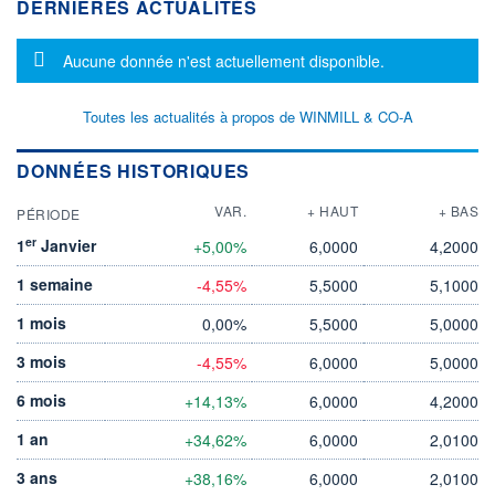
DERNIÈRES ACTUALITÉS
Message d'information
Aucune donnée n'est actuellement disponible.
Toutes les actualités à propos de WINMILL & CO-A
DONNÉES HISTORIQUES
VAR.
+ HAUT
+ BAS
PÉRIODE
er
1
Janvier
+5,00%
6,0000
4,2000
1 semaine
-4,55%
5,5000
5,1000
1 mois
0,00%
5,5000
5,0000
3 mois
-4,55%
6,0000
5,0000
6 mois
+14,13%
6,0000
4,2000
1 an
+34,62%
6,0000
2,0100
3 ans
+38,16%
6,0000
2,0100