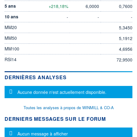
5 ans
+218,18%
6,0000
0,7600
10 ans
-
-
-
MM20
5,3450
MM50
5,1912
MM100
4,6956
RSI14
72,9500
DERNIÈRES ANALYSES
Message d'information
Aucune donnée n'est actuellement disponible.
Toutes les analyses à propos de WINMILL & CO-A
DERNIERS MESSAGES SUR LE FORUM
Message d'information
Aucun message à afficher