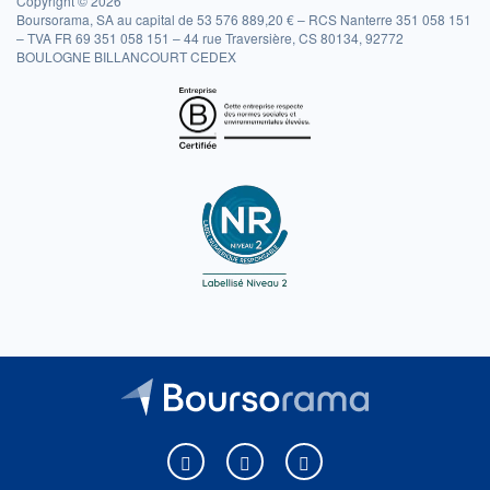
Copyright © 2026
Boursorama, SA au capital de 53 576 889,20 € – RCS Nanterre 351 058 151
– TVA FR 69 351 058 151 – 44 rue Traversière, CS 80134, 92772
BOULOGNE BILLANCOURT CEDEX
Boursorama sur Facebook
Boursorama sur X
Boursorama sur Youtu