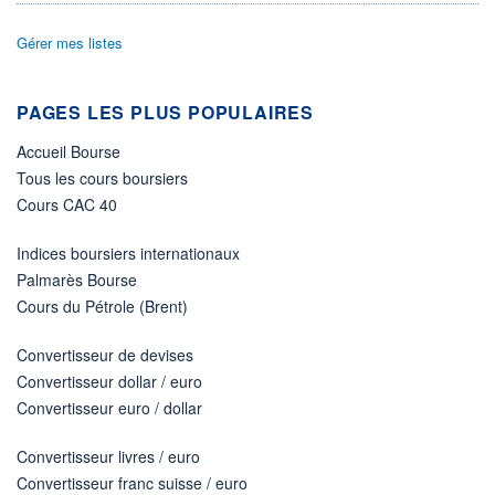
ÉLIGIBILITÉ
Gérer mes listes
Non éligible
Boursobank
PAGES LES PLUS POPULAIRES
+ PORTEFEUILLE
+ LISTE
Accueil Bourse
Tous les cours boursiers
Cours CAC 40
Indices boursiers internationaux
Palmarès Bourse
Cours du Pétrole (Brent)
Convertisseur de devises
Convertisseur dollar / euro
Convertisseur euro / dollar
Convertisseur livres / euro
Convertisseur franc suisse / euro