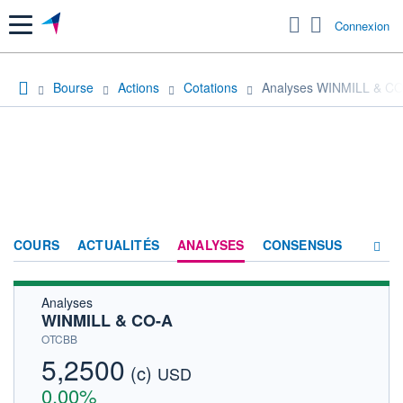
Menu
Connexion
Bourse
Actions
Cotations
Analyses WINMILL & C
COURS
ACTUALITÉS
ANALYSES
CONSENSUS
Analyses
SOCIÉTÉ
WINMILL & CO-A
HISTORIQUE
OTCBB
5,2500
(c)
ACTIONNAIRES
USD
0,00%