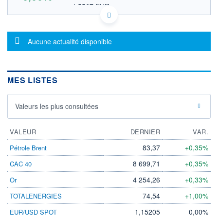
4,5567 EUR
VALEUR INDICATIVE
US9742591038 WNMLA
DONNÉES TEMPS DIFFÉRÉ
Message d'information
Politique d'exécution
Aucune actualité disponible
Cotation sur les autres places
OUVERTURE
CLÔTURE VEILLE
0,0000
5,2500
MES LISTES
+ HAUT
+ BAS
0,0000
0,0000
Valeurs les plus consultées
VOLUME
CAPITAL ÉCHANGÉ
0
0,00%
VALORISATION
VALEUR
DERNIER
VAR.
LIMITE À LA
LIMITE À LA
83,37
+0,35%
Pétrole Brent
BAISSE
HAUSSE
0,0000
0,0000
8 699,71
+0,35%
CAC 40
RENDEMENT
PER ESTIMÉ
4 254,26
+0,33%
Or
ESTIMÉ 2026
2026
-
-
74,54
+1,00%
TOTALENERGIES
DERNIER
ÉCHANGE
1,15205
0,00%
EUR/USD SPOT
05.08.26 / 20:56:51